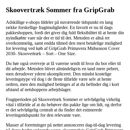
Skoovertræk Sommer fra GripGrab
Adskillige e-shops tildeler på nuværende tidspunkt en lang
række forskellige fragtmuligheder. En favorit er nu til dags
pakkeshoppen, fordi det giver dig fuld fleksibilitet til at hente din
nyindkøbte vare når der er tid til det. Metoden er altså ret
overkommelig, samt endda tilmed den mest betalelige mulighed
for levering ved køb af GripGrab Primavera Midseason Cover
2030- Skoovertræk – Sort – One Size.
Du bør også overveje at få varerne sendt til hvor du bor eller til
dit arbejde. Metoden bliver almindeligvis en tand mere pebret,
men derudover yderst ukompliceret. Den mindst kostelige
leveringstype vil dog i de fleste tilfælde være selv at hente
ordren, men den mulighed betinges af at du befinder dig i kort
afstand af netshoppens arbejdslager.
Fragtperioden på Skoovertræk Sommer er selvfølgelig virkelig
vital i tilfælde af at du behøver din pakke lige om lidt, og derfor
er det selvfølgelig centralt at du finder det estimerede
leveringstidspunkt for den relevante vare.
Masser af forretninger på nettet annoncerer dag-til-dag levering