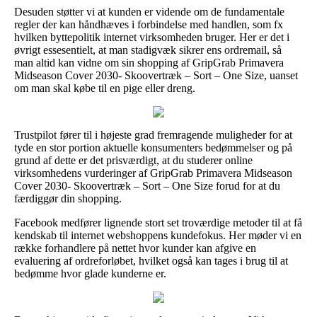
Desuden støtter vi at kunden er vidende om de fundamentale
regler der kan håndhæves i forbindelse med handlen, som fx
hvilken byttepolitik internet virksomheden bruger. Her er det i
øvrigt essesentielt, at man stadigvæk sikrer ens ordremail, så
man altid kan vidne om sin shopping af GripGrab Primavera
Midseason Cover 2030- Skoovertræk – Sort – One Size, uanset
om man skal købe til en pige eller dreng.
Trustpilot fører til i højeste grad fremragende muligheder for at
tyde en stor portion aktuelle konsumenters bedømmelser og på
grund af dette er det prisværdigt, at du studerer online
virksomhedens vurderinger af GripGrab Primavera Midseason
Cover 2030- Skoovertræk – Sort – One Size forud for at du
færdiggør din shopping.
Facebook medfører lignende stort set troværdige metoder til at få
kendskab til internet webshoppens kundefokus. Her møder vi en
række forhandlere på nettet hvor kunder kan afgive en
evaluering af ordreforløbet, hvilket også kan tages i brug til at
bedømme hvor glade kunderne er.