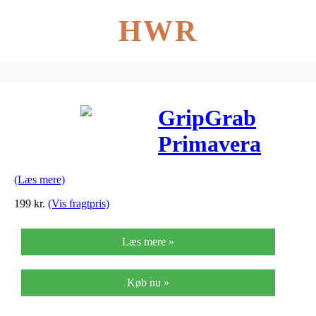
HWR
GripGrab
Primavera
Midseason
(Læs mere)
Cover 2030-
199
kr.
(Vis fragtpris)
Skoovertræk –
Læs mere »
Sort – One
Size
Køb nu »