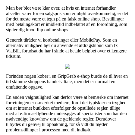
Man bør blot være klar over, at hvis en internet forhandler
afsætter varer for en salgspris som er uhørt overkommelig, er det
for det meste være et tegn på en falsk online shop. Bestillinger
med betalingskort er imidlertid indbefattet af en forordning, som
støtter dig imod fup online shops.
Generelt tilråder vi kortbetalinger eller MobilePay. Som en
alternativ mulighed bør du anvende et afdragstilbud som fx
ViaBill, forudsat du har i sinde at betale beløbet over et længere
tidsrum.
Forinden nogen køber i en GripGrab e-shop burde de til hver en
tid skimme shoppens handelsaftale, men det er normalt en
omfattende opgave.
En anden valgmulighed kan derfor være at bemærke om internet
forretningen er e-mærket medlem, fordi det typisk er en tryghed
om at internet butikken efterfølger de opstillede regler, tillige
med at e-firmaet løbende undersøges af specialister som har den
nødvendige knowhow om de gældende regler. Derudover
tilbydes du genvej til opbakning, for så vidt du møder
problemstillinger i processen med dit indkøb.