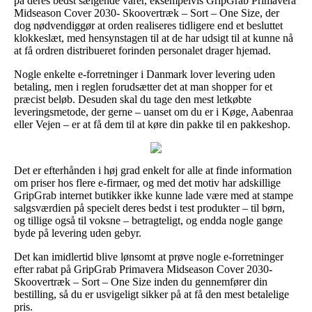
på deres bedst sælgende varer, eksempelvis GripGrab Primavera
Midseason Cover 2030- Skoovertræk – Sort – One Size, der
dog nødvendiggør at orden realiseres tidligere end et besluttet
klokkeslæt, med hensynstagen til at de har udsigt til at kunne nå
at få ordren distribueret forinden personalet drager hjemad.
Nogle enkelte e-forretninger i Danmark lover levering uden
betaling, men i reglen forudsætter det at man shopper for et
præcist beløb. Desuden skal du tage den mest letkøbte
leveringsmetode, der gerne – uanset om du er i Køge, Aabenraa
eller Vejen – er at få dem til at køre din pakke til en pakkeshop.
Det er efterhånden i høj grad enkelt for alle at finde information
om priser hos flere e-firmaer, og med det motiv har adskillige
GripGrab internet butikker ikke kunne lade være med at stampe
salgsværdien på specielt deres bedst i test produkter – til børn,
og tillige også til voksne – betragteligt, og endda nogle gange
byde på levering uden gebyr.
Det kan imidlertid blive lønsomt at prøve nogle e-forretninger
efter rabat på GripGrab Primavera Midseason Cover 2030-
Skoovertræk – Sort – One Size inden du gennemfører din
bestilling, så du er usvigeligt sikker på at få den mest betalelige
pris.