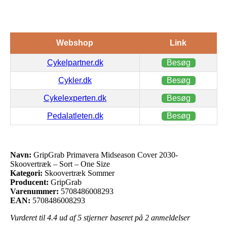
Webshop
Link
Cykelpartner.dk
Besøg
Cykler.dk
Besøg
Cykelexperten.dk
Besøg
Pedalatleten.dk
Besøg
Navn:
GripGrab Primavera Midseason Cover 2030-
Skoovertræk – Sort – One Size
Kategori:
Skoovertræk Sommer
Producent:
GripGrab
Varenummer:
5708486008293
EAN:
5708486008293
Vurderet til
4.4
ud af 5 stjerner baseret på
2
anmeldelser