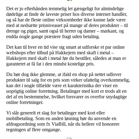
Det er jo efterhånden temmelig let gængeligt for almindelige
dødelige at finde de laveste priser hos diverse internet handler,
og så har de fleste online virksomheder ikke kunne lade være
med at nedsætte prisniveauet på mange af deres produkter – til
drenge og piger, samt også til herrer og damer – markant, og
endda nogle gange præstere fragt uden betaling.
Det kan til hver en tid vise sig smart at udforske et par online
webshops efter tilbud på Hakkejern med skaft i metal –
Hakkejern med skaft i metal før du bestiller, således at man er
garanteret at få fat i den mindst kostelige pris.
Du bør dog ikke glemme, at ifald en shop på nettet udlover
produkter til salg for en pris som virker ufattelig overkommelig,
kan det i nogle tilfælde være et karakteristika der viser en
uoprigtig online forretning. Betalinger med kort er trods alt en
del af en bestemmelse, hvilket forsvarer os overfor snydagtige
online forretninger.
Vi slår generelt et slag for betalinger med kort eller
mobilbetaling. Som en anden løsning bør du anvende en
afdragsordning som fx ViaBill, når du hellere vil honorere
regningen af flere omgange.