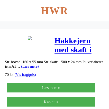
HWR
Hakkejern
med skaft i
metal –
Str. hoved: 160 x 55 mm Str. skaft: 1500 x 24 mm Pulverlakeret
Hakkejern
jern A3…
(Læs mere)
med skaft i
70
kr.
(Vis fragtpris)
metal
Læs mere »
Køb nu »