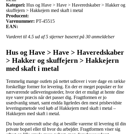
Kategori:
Hus og Have > Have > Haveredskaber > Hakker og
skuffejern > Hakkejern med skaft i metal
Producent:
Varenummer:
PT-45515
EAN:
Vurderet til
4.5
ud af 5 stjerner baseret på
30
anmeldelser
Hus og Have > Have > Haveredskaber
> Hakker og skuffejern > Hakkejern
med skaft i metal
Temmelig mange outlets på nettet udlover i vore dage en række
forskellige former for levering. En der er meget populær er for
nærværende udleveringssteder, hvor det er muligt at hente dine
nye varer præcis når det passer dig. Fragtformen er jo
usædvanlig smart, samt endda ligeledes den mest prisbevidste
leveringsmetode ved køb af Hakkejern med skaft i metal –
Hakkejern med skaft i metal.
Du burde omvendt udse dig at bestille varerne til levering til din
private bopæl eller til hvor du arbejder. Fragtformen viser sig