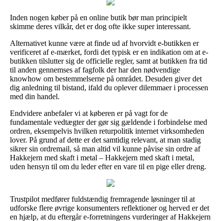
Inden nogen køber på en online butik bør man principielt
skimme deres vilkår, det er dog ofte ikke super interessant.
Alternativet kunne være at finde ud af hvorvidt e-butikken er
verificeret af e-mærket, fordi det typisk er en indikation om at e-
butikken tilslutter sig de officielle regler, samt at butikken fra tid
til anden gennemses af fagfolk der har den nødvendige
knowhow om bestemmelserne på området. Desuden giver det
dig anledning til bistand, ifald du oplever dilemmaer i processen
med din handel.
Endvidere anbefaler vi at køberen er på vagt for de
fundamentale vedtægter der gør sig gældende i forbindelse med
ordren, eksempelvis hvilken returpolitik internet virksomheden
lover. På grund af dette er det samtidig relevant, at man stadig
sikrer sin ordremail, så man altid vil kunne påvise sin ordre af
Hakkejern med skaft i metal – Hakkejern med skaft i metal,
uden hensyn til om du leder efter en vare til en pige eller dreng.
Trustpilot medfører fuldstændig fremragende løsninger til at
udforske flere øvrige konsumenters reflektioner og herved er det
en hjælp, at du eftergår e-forretningens vurderinger af Hakkejern