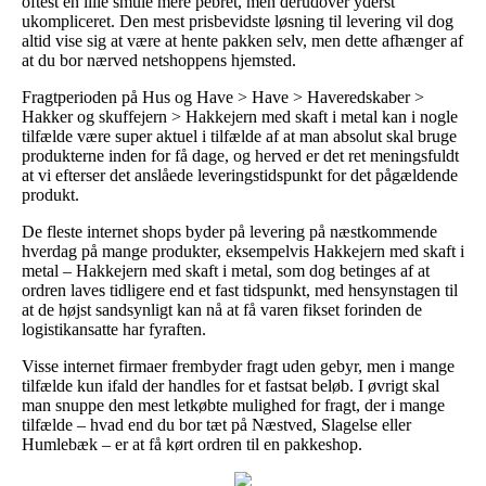
oftest en lille smule mere pebret, men derudover yderst
ukompliceret. Den mest prisbevidste løsning til levering vil dog
altid vise sig at være at hente pakken selv, men dette afhænger af
at du bor nærved netshoppens hjemsted.
Fragtperioden på Hus og Have > Have > Haveredskaber >
Hakker og skuffejern > Hakkejern med skaft i metal kan i nogle
tilfælde være super aktuel i tilfælde af at man absolut skal bruge
produkterne inden for få dage, og herved er det ret meningsfuldt
at vi efterser det anslåede leveringstidspunkt for det pågældende
produkt.
De fleste internet shops byder på levering på næstkommende
hverdag på mange produkter, eksempelvis Hakkejern med skaft i
metal – Hakkejern med skaft i metal, som dog betinges af at
ordren laves tidligere end et fast tidspunkt, med hensynstagen til
at de højst sandsynligt kan nå at få varen fikset forinden de
logistikansatte har fyraften.
Visse internet firmaer frembyder fragt uden gebyr, men i mange
tilfælde kun ifald der handles for et fastsat beløb. I øvrigt skal
man snuppe den mest letkøbte mulighed for fragt, der i mange
tilfælde – hvad end du bor tæt på Næstved, Slagelse eller
Humlebæk – er at få kørt ordren til en pakkeshop.