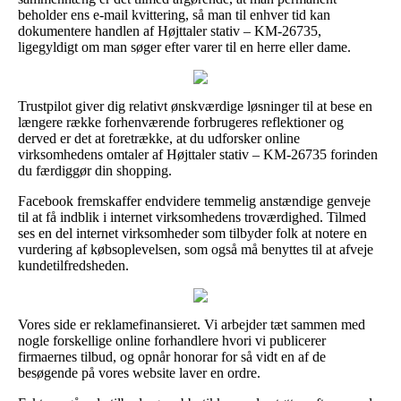
beholder ens e-mail kvittering, så man til enhver tid kan
dokumentere handlen af Højttaler stativ – KM-26735,
ligegyldigt om man søger efter varer til en herre eller dame.
Trustpilot giver dig relativt ønskværdige løsninger til at bese en
længere række forhenværende forbrugeres reflektioner og
derved er det at foretrække, at du udforsker online
virksomhedens omtaler af Højttaler stativ – KM-26735 forinden
du færdiggør din shopping.
Facebook fremskaffer endvidere temmelig anstændige genveje
til at få indblik i internet virksomhedens troværdighed. Tilmed
ses en del internet virksomheder som tilbyder folk at notere en
vurdering af købsoplevelsen, som også må benyttes til at afveje
kundetilfredsheden.
Vores side er reklamefinansieret. Vi arbejder tæt sammen med
nogle forskellige online forhandlere hvori vi publicerer
firmaernes tilbud, og opnår honorar for så vidt en af de
besøgende på vores website laver en ordre.