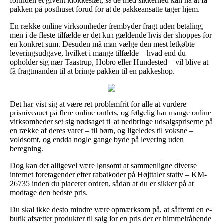
forinden et givent klokkeslæt, så de med sikkerhed kan nå at få
pakken på posthuset forud for at de pakkeansatte tager hjem.
En række online virksomheder frembyder fragt uden betaling,
men i de fleste tilfælde er det kun gældende hvis der shoppes for
en konkret sum. Desuden må man vælge den mest letkøbte
leveringsudgave, hvilket i mange tilfælde – hvad end du
opholder sig nær Taastrup, Hobro eller Hundested – vil blive at
få fragtmanden til at bringe pakken til en pakkeshop.
Det har vist sig at være ret problemfrit for alle at vurdere
prisniveauet på flere online outlets, og følgelig har mange online
virksomheder set sig nødsaget til at nedbringe udsalgspriserne på
en række af deres varer – til børn, og ligeledes til voksne –
voldsomt, og endda nogle gange byde på levering uden
beregning.
Dog kan det alligevel være lønsomt at sammenligne diverse
internet foretagender efter rabatkoder på Højttaler stativ – KM-
26735 inden du placerer ordren, sådan at du er sikker på at
modtage den bedste pris.
Du skal ikke desto mindre være opmærksom på, at såfremt en e-
butik afsætter produkter til salg for en pris der er himmelråbende