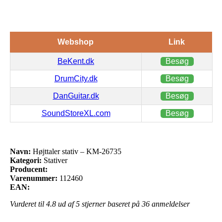
Webshop
Link
BeKent.dk
Besøg
DrumCity.dk
Besøg
DanGuitar.dk
Besøg
SoundStoreXL.com
Besøg
Navn:
Højttaler stativ – KM-26735
Kategori:
Stativer
Producent:
Varenummer:
112460
EAN:
Vurderet til
4.8
ud af 5 stjerner baseret på
36
anmeldelser