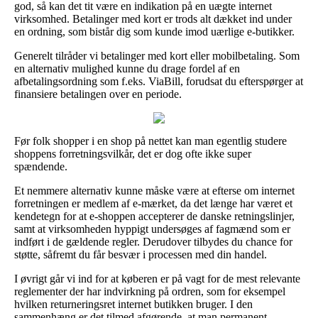
god, så kan det tit være en indikation på en uægte internet
virksomhed. Betalinger med kort er trods alt dækket ind under
en ordning, som bistår dig som kunde imod uærlige e-butikker.
Generelt tilråder vi betalinger med kort eller mobilbetaling. Som
en alternativ mulighed kunne du drage fordel af en
afbetalingsordning som f.eks. ViaBill, forudsat du efterspørger at
finansiere betalingen over en periode.
Før folk shopper i en shop på nettet kan man egentlig studere
shoppens forretningsvilkår, det er dog ofte ikke super
spændende.
Et nemmere alternativ kunne måske være at efterse om internet
forretningen er medlem af e-mærket, da det længe har været et
kendetegn for at e-shoppen accepterer de danske retningslinjer,
samt at virksomheden hyppigt undersøges af fagmænd som er
indført i de gældende regler. Derudover tilbydes du chance for
støtte, såfremt du får besvær i processen med din handel.
I øvrigt går vi ind for at køberen er på vagt for de mest relevante
reglementer der har indvirkning på ordren, som for eksempel
hvilken returneringsret internet butikken bruger. I den
sammenhæng er det tilmed afgørende, at man permanent