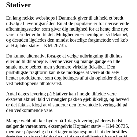
Stativer
En lang række webshops i Danmark giver til alt held et bredt
udvalg af leveringsmåder. En af de populære er for nærværende
afhentningssteder, som giver dig mulighed for at hente dine nye
varer når der er tid til det. Muligheden er nemlig ret så fleksibel,
og desuden ligeledes den mindst kostelige fragtmetode ved køb
af Højttaler stativ – KM-26735.
Du kunne alternativt forsøge at vælge udbringning til dit hus
eller ud til dit arbejde. Denne viser sig mange gange en lille
smule mere pebret, men ydermere virkelig fleksibel. Den
prisbilligste fragtform kan ikke modsiges at være at du selv
henter produkterne, som dog betinges af at du opholder dig lige
ved netshoppens tilholdssted.
Antal dages levering på Stativer kan i nogle tilfælde være
ekstremt aktuel ifald vi mangler pakken øjeblikkeligt, og herved
er det faktisk klogt at vi studerer den forventede leveringstid på
den vedkommende vare.
Mange webbutikker byder på 1 dags levering på deres bedst
sælgende varenumre, eksempelvis Højttaler stativ – KM-26735,
men vær påpasselig da det tager udgangspunkt i at der bestilles