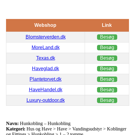
Webshop
Link
Blomsterverden.dk
Besøg
MoreLand.dk
Besøg
Texas.dk
Besøg
Haveglad.dk
Besøg
Plantetorvet.dk
Besøg
HaveHandel.dk
Besøg
Luxury-outdoor.dk
Besøg
Navn:
Hunkobling – Hunkobling
Kategori:
Hus og Have > Have > Vandingsudstyr > Koblinger
og Fittings > Hunkobling > 1 – 2 tomme