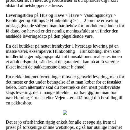
produkterne, hvilket dog forudsætter at du opholder dig i kort
afstand af netshoppens adresse.
Leveringstiden på Hus og Have > Have > Vandingsudstyr >
Koblinger og Fittings > Hunkobling > 1 – 2 tomme er vældig
udslagsgivende såfremt man har behov for produkterne inden for
få dage, og herved er det nemlig meningsfuldt at vi finder den
anslåede leveringsdato på den pågældende vare.
En del butikker på nettet frembyder 1 hverdags levering på en
masse varer, eksempelvis Hunkobling – Hunkobling, men som
imidlertid tager udgangspunkt i at transaktionen realiseres inden
et aftalt tidspunkt, således at de garanteret kan nå at få varerne
fikset inden de pakkeansatte drager hjemad.
En række internet forretninger tilbyder gebyrfri levering, men for
det meste er det under betingelse af at man køber for et fastslået
beløb. Som alternativ skal du foretrække den mest prisbevidste
slags levering, der i mange tilfælde – uafhængig om man bor
nær Herning, Grenaa eller Vejen – er at få bragt din bestilling til
en pakkeshop.
Det er jo efterhånden rigtig enkelt for alle at søge sig frem til
priser på forskellige online webshops, og så har utallige internet