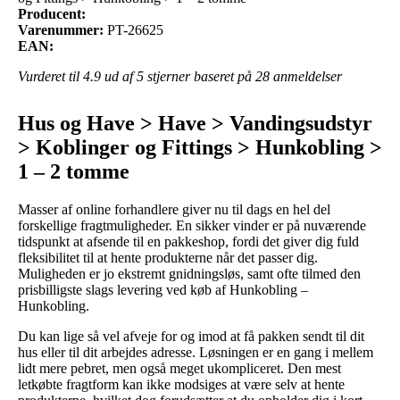
Producent:
Varenummer:
PT-26625
EAN:
Vurderet til
4.9
ud af 5 stjerner baseret på
28
anmeldelser
Hus og Have > Have > Vandingsudstyr
> Koblinger og Fittings > Hunkobling >
1 – 2 tomme
Masser af online forhandlere giver nu til dags en hel del
forskellige fragtmuligheder. En sikker vinder er på nuværende
tidspunkt at afsende til en pakkeshop, fordi det giver dig fuld
fleksibilitet til at hente produkterne når det passer dig.
Muligheden er jo ekstremt gnidningsløs, samt ofte tilmed den
prisbilligste slags levering ved køb af Hunkobling –
Hunkobling.
Du kan lige så vel afveje for og imod at få pakken sendt til dit
hus eller til dit arbejdes adresse. Løsningen er en gang i mellem
lidt mere pebret, men også meget ukompliceret. Den mest
letkøbte fragtform kan ikke modsiges at være selv at hente