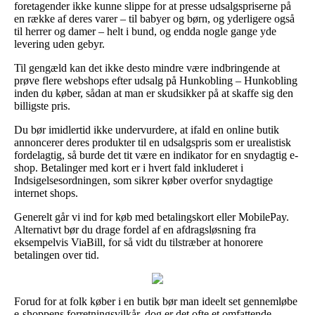
foretagender ikke kunne slippe for at presse udsalgspriserne på
en række af deres varer – til babyer og børn, og yderligere også
til herrer og damer – helt i bund, og endda nogle gange yde
levering uden gebyr.
Til gengæld kan det ikke desto mindre være indbringende at
prøve flere webshops efter udsalg på Hunkobling – Hunkobling
inden du køber, sådan at man er skudsikker på at skaffe sig den
billigste pris.
Du bør imidlertid ikke undervurdere, at ifald en online butik
annoncerer deres produkter til en udsalgspris som er urealistisk
fordelagtig, så burde det tit være en indikator for en snydagtig e-
shop. Betalinger med kort er i hvert fald inkluderet i
Indsigelsesordningen, som sikrer køber overfor snydagtige
internet shops.
Generelt går vi ind for køb med betalingskort eller MobilePay.
Alternativt bør du drage fordel af en afdragsløsning fra
eksempelvis ViaBill, for så vidt du tilstræber at honorere
betalingen over tid.
Forud for at folk køber i en butik bør man ideelt set gennemløbe
e-shoppens forretningsvilkår, dog er det ofte et omfattende