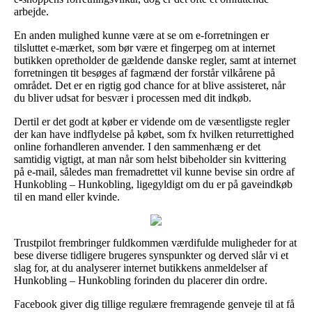
arbejde.
En anden mulighed kunne være at se om e-forretningen er
tilsluttet e-mærket, som bør være et fingerpeg om at internet
butikken opretholder de gældende danske regler, samt at internet
forretningen tit besøges af fagmænd der forstår vilkårene på
området. Det er en rigtig god chance for at blive assisteret, når
du bliver udsat for besvær i processen med dit indkøb.
Dertil er det godt at køber er vidende om de væsentligste regler
der kan have indflydelse på købet, som fx hvilken returrettighed
online forhandleren anvender. I den sammenhæng er det
samtidig vigtigt, at man når som helst bibeholder sin kvittering
på e-mail, således man fremadrettet vil kunne bevise sin ordre af
Hunkobling – Hunkobling, ligegyldigt om du er på gaveindkøb
til en mand eller kvinde.
Trustpilot frembringer fuldkommen værdifulde muligheder for at
bese diverse tidligere brugeres synspunkter og derved slår vi et
slag for, at du analyserer internet butikkens anmeldelser af
Hunkobling – Hunkobling forinden du placerer din ordre.
Facebook giver dig tillige regulære fremragende genveje til at få