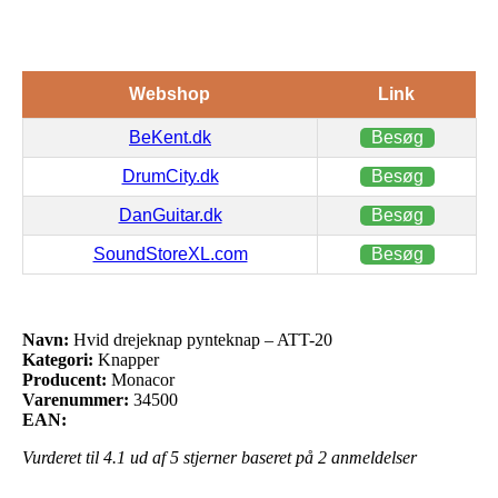
Webshop
Link
BeKent.dk
Besøg
DrumCity.dk
Besøg
DanGuitar.dk
Besøg
SoundStoreXL.com
Besøg
Navn:
Hvid drejeknap pynteknap – ATT-20
Kategori:
Knapper
Producent:
Monacor
Varenummer:
34500
EAN:
Vurderet til
4.1
ud af 5 stjerner baseret på
2
anmeldelser