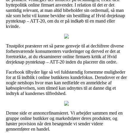
byttepolitik online firmaet anvender. I relation til det er det
samtidig relevant, at man altid bibeholder sin ordremail, så man
når som helst vil kunne bevidne sin bestilling af Hvid drejeknap
pynteknap – ATT-20, om du er på indkøb til en mand eller
kvinde.
Trustpilot præsterer ret så pæne genveje til at dechifrere diverse
forhenværende konsumenters vurderinger og derved er det at
foretrække, at du eksaminerer online firmaets kritik af Hvid
drejeknap pynteknap – ATT-20 inden du placerer din ordre.
Facebook tilbyder lige så vel fuldstændig fornemme muligheder
for at få indblik i online butikkens kundefokus. Derudover er der
nogle netshops hvor man kan nedfælde en anmeldelse af
købsoplevelsen, som tilmed kan udnyttes til at danne dig et
indtryk af kundernes tilfredshed.
Denne side er annoncefinansieret. Vi arbejder sammen med en
gruppe online butikker og markedsfører deres produkter, og
høster provision når den besøgende vi sender videre
gennemfører en handel.