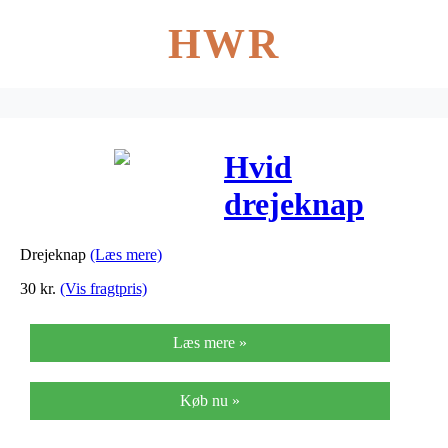
HWR
Hvid
drejeknap
pynteknap –
Drejeknap
(Læs mere)
ATT-20
30
kr.
(Vis fragtpris)
Læs mere »
Køb nu »