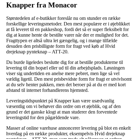
Knapper fra Monacor
Størstedelen af e-butikker foreslår nu om stunder en række
forskellige leveringsmetoder. Den mest populære er i øjeblikket
at få leveret til en pakkeshop, fordi det så er super fleksibelt for
dig at kunne hente de bestilte varer når der er mulighed for det.
Fragttypen er altså ultra let gængelig, og i mange tilfælde
desuden den prisbilligste form for fragt ved køb af Hvid
drejeknap pynteknap – ATT-20.
Du burde ligeledes beslutte dig for at bestille produkterne til
levering til din bopæl eller ud til din arbejdsplads. Løsningen
viser sig undertiden en anelse mere pebret, men lige så vel
vældig ligetil. Den mest prisbevidste form for fragt er utvivlsomt
at du selv henter pakken, men det beroer på at du er med kort
afstand til internet forhandlerens hjemsted.
Leveringstidspunktet på Knapper kan være usædvanlig
væsentlig om vi behøver din ordre om et øjeblik, og af den
grund er det ganske klogt at man studerer den forventede
leveringstid for den pågældende vare.
Masser af online varehuse annoncerer levering på blot en enkelt
hverdag på en række produkter, eksempelvis Hvid drejeknap