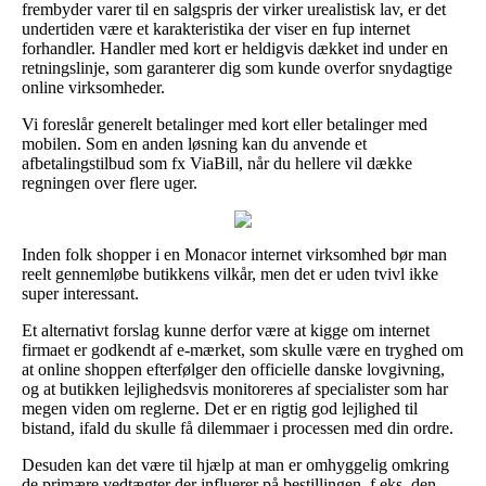
frembyder varer til en salgspris der virker urealistisk lav, er det
undertiden være et karakteristika der viser en fup internet
forhandler. Handler med kort er heldigvis dækket ind under en
retningslinje, som garanterer dig som kunde overfor snydagtige
online virksomheder.
Vi foreslår generelt betalinger med kort eller betalinger med
mobilen. Som en anden løsning kan du anvende et
afbetalingstilbud som fx ViaBill, når du hellere vil dække
regningen over flere uger.
Inden folk shopper i en Monacor internet virksomhed bør man
reelt gennemløbe butikkens vilkår, men det er uden tvivl ikke
super interessant.
Et alternativt forslag kunne derfor være at kigge om internet
firmaet er godkendt af e-mærket, som skulle være en tryghed om
at online shoppen efterfølger den officielle danske lovgivning,
og at butikken lejlighedsvis monitoreres af specialister som har
megen viden om reglerne. Det er en rigtig god lejlighed til
bistand, ifald du skulle få dilemmaer i processen med din ordre.
Desuden kan det være til hjælp at man er omhyggelig omkring
de primære vedtægter der influerer på bestillingen, f.eks. den