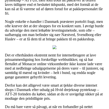
pynteknap – ATT-20, men som trods alt påkræver at ordren
laves tidligere end et besluttet tidspunkt, med det formål at de
kan nå at få varerne ud af døren forud for at pakkepersonalet får
fri.
Nogle enkelte e-handler i Danmark præsterer portofri fragt, men
ofte kræver det at der shoppes for en konkret sum. I øvrigt burde
du udvælge den mest letkøbte leveringsmetode, som ofte –
uafhængig om man befinder sig nær Næstved, Svendborg eller
Haslev – er at få dem til at bringe pakken til en pakkeshop.
Det er efterhånden ekstremt nemt for internetbrugere at lave
prissammenligning hos forskellige webbutikker, og så har
flertallet af Monacor online virksomheder ikke kunne lade være
med at nedbringe udsalgspriserne på deres varer – til juniorer, og
samtidig til mænd og kvinder – helt i bund, og endda nogle
gange garantere gebyrfri levering.
Derfor kan det alligevel være smart at tjekke diverse internet
shops i Danmark efter udsalg på Hvid drejeknap pynteknap –
ATT-20 forinden du køber, sådan at du er usvigeligt sikker på at
modtage den prisbilligste pris.
Du må bare være så påvagt, at når en forhandler på nettet