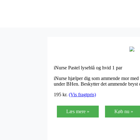
iNurse Pastel lyseblå og hvid 1 par
iNurse hjælper dig som ammende mor med at
under BHen. Beskytter det ammende bryst 
195
kr.
(Vis fragtpris)
Læs mere »
Køb nu »