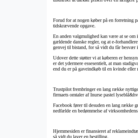
Forud for at nogen køber på en forretning på
tidskrævende opgave.
En anden valgmulighed kan være at se om in
gældende danske regler, og at e-forhandler
genvej til bistand, for så vidt du får besvær
Udover dette støtter vi at køberen er hensyn
er det ydermere essesentielt, at man stadig
end du er på gaveindkøb til en kvinde eller
Trustpilot frembringer en lang række nyttige
firmaets omtaler af Inurse pastel lyseblå&hv
Facebook fører til desuden en lang række gun
nedfælde en bedømmelse af virksomhedens s
Hjemmesiden er finansieret af reklameindtægt
så vidt du laver en bestilling.