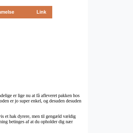
melse
Link
elige er lige nu at få afleveret pakken hos
metoden er jo super enkel, og desuden desuden
gvis et hak dyrere, men til gengæld vældig
ing betinges af at du opholder dig nær