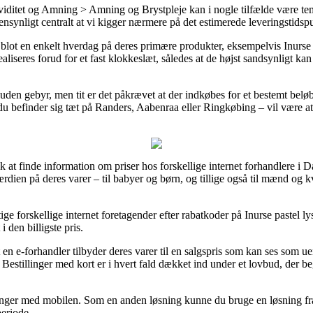
iditet og Amning > Amning og Brystpleje kan i nogle tilfælde være te
jensynligt centralt at vi kigger nærmere på det estimerede leveringsti
å blot en enkelt hverdag på deres primære produkter, eksempelvis Inurs
liseres forud for et fast klokkeslæt, således at de højst sandsynligt kan 
 uden gebyr, men tit er det påkrævet at der indkøbes for et bestemt belø
 befinder sig tæt på Randers, Aabenraa eller Ringkøbing – vil være at få
lk at finde information om priser hos forskellige internet forhandlere i 
rdien på deres varer – til babyer og børn, og tillige også til mænd og 
tige forskellige internet foretagender efter rabatkoder på Inurse pastel
i den billigste pris.
 en e-forhandler tilbyder deres varer til en salgspris som kan ses som 
. Bestillinger med kort er i hvert fald dækket ind under et lovbud, der
alinger med mobilen. Som en anden løsning kunne du bruge en løsning fra 
periode.