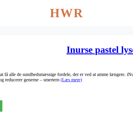
HWR
Inurse pastel ly
 få alle de sundhedsmæssige fordele, der er ved at amme længere. iN
og reducerer generne – smertern
(Læs mere)