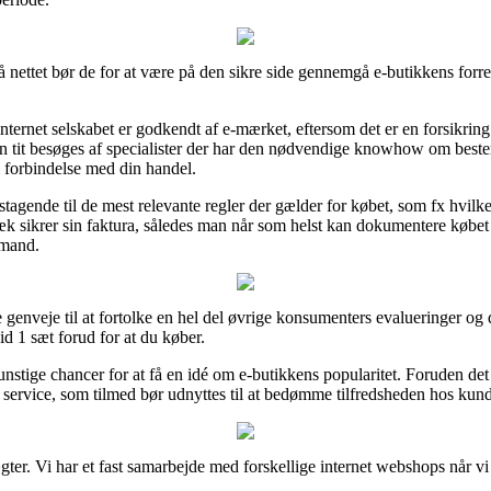
 nettet bør de for at være på den sikre side gennemgå e-butikkens forret
ternet selskabet er godkendt af e-mærket, eftersom det er en forsikrin
en tit besøges af specialister der har den nødvendige knowhow om best
 i forbindelse med din handel.
stagende til de mest relevante regler der gælder for købet, som fx hvilke
væk sikrer sin faktura, således man når som helst kan dokumentere købet
 mand.
 genveje til at fortolke en hel del øvrige konsumenters evalueringer og 
id 1 sæt forud for at du køber.
stige chancer for at få en idé om e-butikkens popularitet. Foruden det 
ervice, som tilmed bør udnyttes til at bedømme tilfredsheden hos kun
er. Vi har et fast samarbejde med forskellige internet webshops når vi 