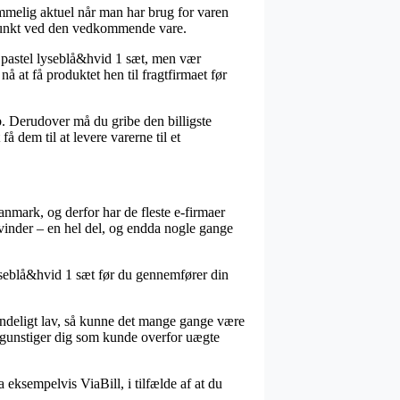
mmelig aktuel når man har brug for varen
dspunkt ved den vedkommende vare.
e pastel lyseblå&hvid 1 sæt, men vær
nå at få produktet hen til fragtfirmaet før
b. Derudover må du gribe den billigste
 dem til at levere varerne til et
Danmark, og derfor har de fleste e-firmaer
kvinder – en hel del, og endda nogle gange
 lyseblå&hvid 1 sæt før du gennemfører din
uendeligt lav, så kunne det mange gange være
 begunstiger dig som kunde overfor uægte
eksempelvis ViaBill, i tilfælde af at du