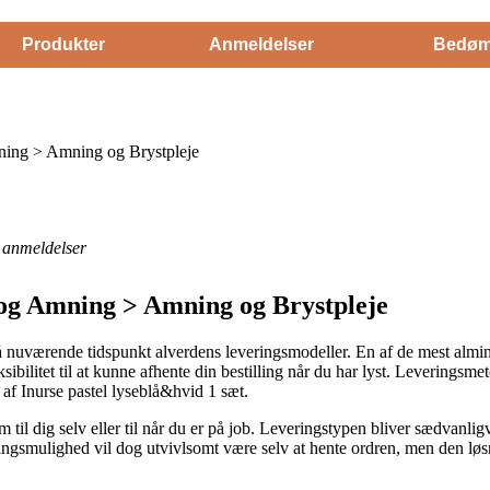
Produkter
Anmeldelser
Bedøm
ning > Amning og Brystpleje
anmeldelser
 og Amning > Amning og Brystpleje
på nuværende tidspunkt alverdens leveringsmodeller. En af de mest almind
ksibilitet til at kunne afhente din bestilling når du har lyst. Leverings
af Inurse pastel lyseblå&hvid 1 sæt.
 til dig selv eller til når du er på job. Leveringstypen bliver sædvanli
ngsmulighed vil dog utvivlsomt være selv at hente ordren, men den løsn