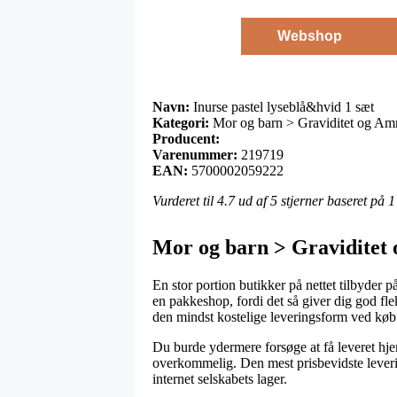
Webshop
Navn:
Inurse pastel lyseblå&hvid 1 sæt
Kategori:
Mor og barn > Graviditet og Am
Producent:
Varenummer:
219719
EAN:
5700002059222
Vurderet til
4.7
ud af 5 stjerner baseret på
1
Mor og barn > Graviditet
En stor portion butikker på nettet tilbyder 
en pakkeshop, fordi det så giver dig god fle
den mindst kostelige leveringsform ved køb 
Du burde ydermere forsøge at få leveret hjem
overkommelig. Den mest prisbevidste leveri
internet selskabets lager.