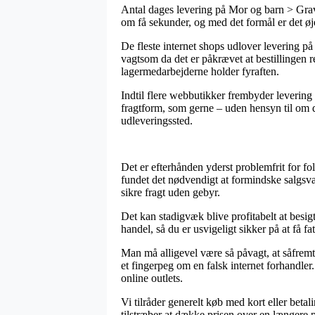
Antal dages levering på Mor og barn > Grav
om få sekunder, og med det formål er det ø
De fleste internet shops udlover levering p
vagtsom da det er påkrævet at bestillingen rea
lagermedarbejderne holder fyraften.
Indtil flere webbutikker frembyder levering
fragtform, som gerne – uden hensyn til om du
udleveringssted.
Det er efterhånden yderst problemfrit for fo
fundet det nødvendigt at formindske salgsvæ
sikre fragt uden gebyr.
Det kan stadigvæk blive profitabelt at besig
handel, så du er usvigeligt sikker på at få fat 
Man må alligevel være så påvagt, at såfremt
et fingerpeg om en falsk internet forhandler
online outlets.
Vi tilråder generelt køb med kort eller bet
tilstræber at dække prisen over en længere 