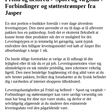
Forbindinger og støttestrømper fra
Jasper
En stor portion e-butikker foreslår i vore dage alverdens
leveringstyper. Den mest anvendte er nu til dags at få afleveret
pakken hos en pakkeshop, fordi det er ekstremt fleksibelt at
kunne hente dine produkter når der er mulighed for det.
Leveringstypen er jo temmelig let gængelig, samt typisk
endvidere den billigste leveringsmodel ved køb af Jasper Bio
albuebandage x-large 1 stk.
Du burde tillige foretrække at vælge at få udbragt til din
lejlighed eller til når du er på job. Leveringsmetoden viser sig
almindeligvis en tak mindre prisbillig, men ydermere virkelig
ligetil. Den mest betalelige fragtløsning vil dog altid være at du
selv henter pakken, hvilket dog forudsætter at du fysisk befinder
dig i nærheden af internet shoppens tilholdssted.
Leveringshastigheden på Fritid og helbred > Sport og vægttab >
Forbindinger og støttestrømper kan være særligt væsentlig om
man har brug for dine nye varer straks, og derfor er det
selvfølgelig afgørende at du studerer den estimerede
leveringsdato ved den pågældende vare.