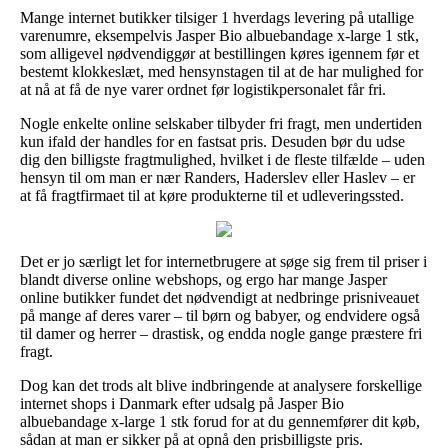
Mange internet butikker tilsiger 1 hverdags levering på utallige
varenumre, eksempelvis Jasper Bio albuebandage x-large 1 stk,
som alligevel nødvendiggør at bestillingen køres igennem før et
bestemt klokkeslæt, med hensynstagen til at de har mulighed for
at nå at få de nye varer ordnet før logistikpersonalet får fri.
Nogle enkelte online selskaber tilbyder fri fragt, men undertiden
kun ifald der handles for en fastsat pris. Desuden bør du udse
dig den billigste fragtmulighed, hvilket i de fleste tilfælde – uden
hensyn til om man er nær Randers, Haderslev eller Haslev – er
at få fragtfirmaet til at køre produkterne til et udleveringssted.
Det er jo særligt let for internetbrugere at søge sig frem til priser i
blandt diverse online webshops, og ergo har mange Jasper
online butikker fundet det nødvendigt at nedbringe prisniveauet
på mange af deres varer – til børn og babyer, og endvidere også
til damer og herrer – drastisk, og endda nogle gange præstere fri
fragt.
Dog kan det trods alt blive indbringende at analysere forskellige
internet shops i Danmark efter udsalg på Jasper Bio
albuebandage x-large 1 stk forud for at du gennemfører dit køb,
sådan at man er sikker på at opnå den prisbilligste pris.