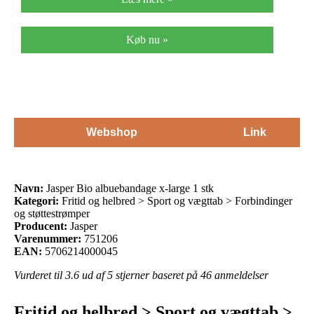
Køb nu »
Webshop
Link
Navn:
Jasper Bio albuebandage x-large 1 stk
Kategori:
Fritid og helbred > Sport og vægttab > Forbindinger
og støttestrømper
Producent:
Jasper
Varenummer:
751206
EAN:
5706214000045
Vurderet til
3.6
ud af 5 stjerner baseret på
46
anmeldelser
Fritid og helbred > Sport og vægttab >