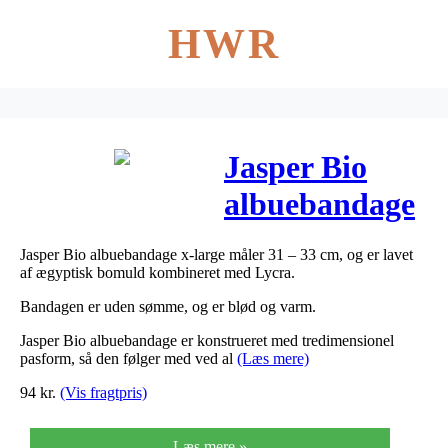
HWR
Jasper Bio
albuebandage
x-large 1 stk
Jasper Bio albuebandage x-large måler 31 – 33 cm, og er lavet
af ægyptisk bomuld kombineret med Lycra.
Bandagen er uden sømme, og er blød og varm.
Jasper Bio albuebandage er konstrueret med tredimensionel
pasform, så den følger med ved al
(Læs mere)
94
kr.
(Vis fragtpris)
Læs mere »