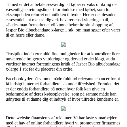
Tilmed er det anbefalelsesværdigt at køber er vaks omkring de
væsentligste retningslinjer i forbindelse med købet, som for
eksempel den returret netbutikken tilbyder. Her er det desuden
essesentielt, at man stadigvæk bevarer ens kvitteringsmail,
således man fremadrettet vil kunne bekræfte sin shopping af
Jasper Bio albuebandage x-large 1 stk, om man søger efter varer
til en herre eller dame.
Trustpilot indebærer altid fine muligheder for at kontrollere flere
nuværende brugeres vurderinger og derved er det klogt, at du
vurderer internet forretningens kritik af Jasper Bio albuebandage
x-large 1 stk før du placerer din ordre.
Facebook yder på samme måde fuldt ud relevante chancer for at
få indsigt i internet forhandlerens kundetilfredshed. Foruden det
er der endda forhandlere på nettet hvor folk kan give en
bedømmelse af deres købsoplevelse, som på samme måde kan
udnyttes til at danne dig et indtryk af hvor tilfredse kunderne er.
Dette website finansieres af reklamer. Vi har faste samarbejder
med et hav af online forhandlere hvori vi promoverer firmaernes