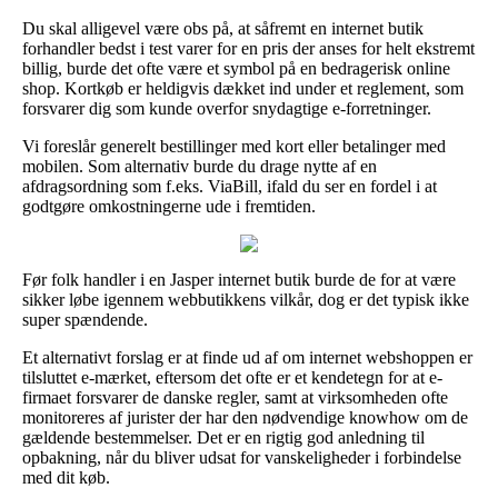
Du skal alligevel være obs på, at såfremt en internet butik
forhandler bedst i test varer for en pris der anses for helt ekstremt
billig, burde det ofte være et symbol på en bedragerisk online
shop. Kortkøb er heldigvis dækket ind under et reglement, som
forsvarer dig som kunde overfor snydagtige e-forretninger.
Vi foreslår generelt bestillinger med kort eller betalinger med
mobilen. Som alternativ burde du drage nytte af en
afdragsordning som f.eks. ViaBill, ifald du ser en fordel i at
godtgøre omkostningerne ude i fremtiden.
Før folk handler i en Jasper internet butik burde de for at være
sikker løbe igennem webbutikkens vilkår, dog er det typisk ikke
super spændende.
Et alternativt forslag er at finde ud af om internet webshoppen er
tilsluttet e-mærket, eftersom det ofte er et kendetegn for at e-
firmaet forsvarer de danske regler, samt at virksomheden ofte
monitoreres af jurister der har den nødvendige knowhow om de
gældende bestemmelser. Det er en rigtig god anledning til
opbakning, når du bliver udsat for vanskeligheder i forbindelse
med dit køb.