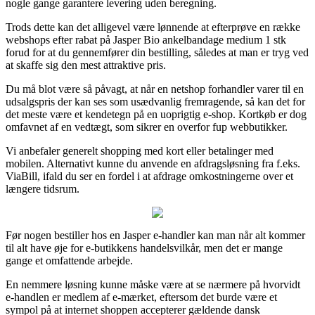
nogle gange garantere levering uden beregning.
Trods dette kan det alligevel være lønnende at efterprøve en række
webshops efter rabat på Jasper Bio ankelbandage medium 1 stk
forud for at du gennemfører din bestilling, således at man er tryg ved
at skaffe sig den mest attraktive pris.
Du må blot være så påvagt, at når en netshop forhandler varer til en
udsalgspris der kan ses som usædvanlig fremragende, så kan det for
det meste være et kendetegn på en uoprigtig e-shop. Kortkøb er dog
omfavnet af en vedtægt, som sikrer en overfor fup webbutikker.
Vi anbefaler generelt shopping med kort eller betalinger med
mobilen. Alternativt kunne du anvende en afdragsløsning fra f.eks.
ViaBill, ifald du ser en fordel i at afdrage omkostningerne over et
længere tidsrum.
Før nogen bestiller hos en Jasper e-handler kan man når alt kommer
til alt have øje for e-butikkens handelsvilkår, men det er mange
gange et omfattende arbejde.
En nemmere løsning kunne måske være at se nærmere på hvorvidt
e-handlen er medlem af e-mærket, eftersom det burde være et
sympol på at internet shoppen accepterer gældende dansk