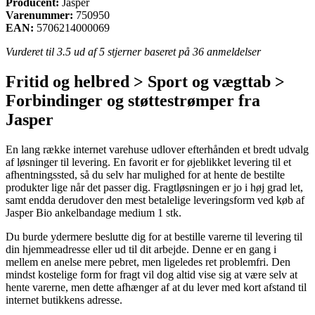
Producent:
Jasper
Varenummer:
750950
EAN:
5706214000069
Vurderet til
3.5
ud af 5 stjerner baseret på
36
anmeldelser
Fritid og helbred > Sport og vægttab >
Forbindinger og støttestrømper fra
Jasper
En lang række internet varehuse udlover efterhånden et bredt udvalg
af løsninger til levering. En favorit er for øjeblikket levering til et
afhentningssted, så du selv har mulighed for at hente de bestilte
produkter lige når det passer dig. Fragtløsningen er jo i høj grad let,
samt endda derudover den mest betalelige leveringsform ved køb af
Jasper Bio ankelbandage medium 1 stk.
Du burde ydermere beslutte dig for at bestille varerne til levering til
din hjemmeadresse eller ud til dit arbejde. Denne er en gang i
mellem en anelse mere pebret, men ligeledes ret problemfri. Den
mindst kostelige form for fragt vil dog altid vise sig at være selv at
hente varerne, men dette afhænger af at du lever med kort afstand til
internet butikkens adresse.