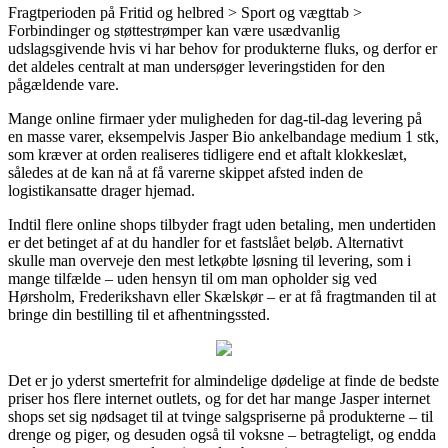
Fragtperioden på Fritid og helbred > Sport og vægttab >
Forbindinger og støttestrømper kan være usædvanlig
udslagsgivende hvis vi har behov for produkterne fluks, og derfor er
det aldeles centralt at man undersøger leveringstiden for den
pågældende vare.
Mange online firmaer yder muligheden for dag-til-dag levering på
en masse varer, eksempelvis Jasper Bio ankelbandage medium 1 stk,
som kræver at orden realiseres tidligere end et aftalt klokkeslæt,
således at de kan nå at få varerne skippet afsted inden de
logistikansatte drager hjemad.
Indtil flere online shops tilbyder fragt uden betaling, men undertiden
er det betinget af at du handler for et fastslået beløb. Alternativt
skulle man overveje den mest letkøbte løsning til levering, som i
mange tilfælde – uden hensyn til om man opholder sig ved
Hørsholm, Frederikshavn eller Skælskør – er at få fragtmanden til at
bringe din bestilling til et afhentningssted.
Det er jo yderst smertefrit for almindelige dødelige at finde de bedste
priser hos flere internet outlets, og for det har mange Jasper internet
shops set sig nødsaget til at tvinge salgspriserne på produkterne – til
drenge og piger, og desuden også til voksne – betragteligt, og endda