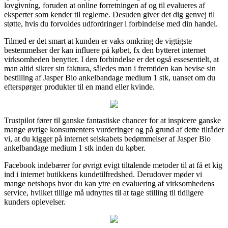
lovgivning, foruden at online forretningen af og til evalueres af
eksperter som kender til reglerne. Desuden giver det dig genvej til
støtte, hvis du forvoldes udfordringer i forbindelse med din handel.
Tilmed er det smart at kunden er vaks omkring de vigtigste
bestemmelser der kan influere på købet, fx den bytteret internet
virksomheden benytter. I den forbindelse er det også essesentielt, at
man altid sikrer sin faktura, således man i fremtiden kan bevise sin
bestilling af Jasper Bio ankelbandage medium 1 stk, uanset om du
efterspørger produkter til en mand eller kvinde.
Trustpilot fører til ganske fantastiske chancer for at inspicere ganske
mange øvrige konsumenters vurderinger og på grund af dette tilråder
vi, at du kigger på internet selskabets bedømmelser af Jasper Bio
ankelbandage medium 1 stk inden du køber.
Facebook indebærer for øvrigt evigt tiltalende metoder til at få et kig
ind i internet butikkens kundetilfredshed. Derudover møder vi
mange netshops hvor du kan ytre en evaluering af virksomhedens
service, hvilket tillige må udnyttes til at tage stilling til tidligere
kunders oplevelser.