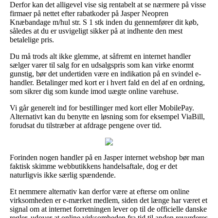
Derfor kan det alligevel vise sig rentabelt at se nærmere på visse
firmaer på nettet efter rabatkoder på Jasper Neopren
Knæbandage m/hul str. S 1 stk inden du gennemfører dit køb,
således at du er usvigeligt sikker på at indhente den mest
betalelige pris.
Du må trods alt ikke glemme, at såfremt en internet handler
sælger varer til salg for en udsalgspris som kan virke enormt
gunstig, bør det undertiden være en indikation på en svindel e-
handler. Betalinger med kort er i hvert fald en del af en ordning,
som sikrer dig som kunde imod uægte online varehuse.
Vi går generelt ind for bestillinger med kort eller MobilePay.
Alternativt kan du benytte en løsning som for eksempel ViaBill,
forudsat du tilstræber at afdrage pengene over tid.
Forinden nogen handler på en Jasper internet webshop bør man
faktisk skimme webbutikkens handelsaftale, dog er det
naturligvis ikke særlig spændende.
Et nemmere alternativ kan derfor være at efterse om online
virksomheden er e-mærket medlem, siden det længe har været et
signal om at internet forretningen lever op til de officielle danske
regler, udover at online virksomheden fra tid til anden revurderes