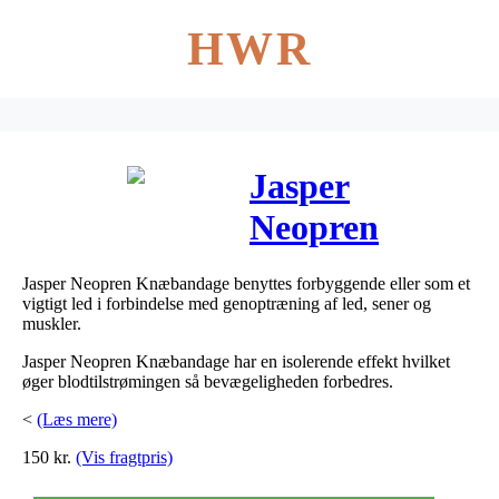
HWR
Jasper
Neopren
Knæbandage
Jasper Neopren Knæbandage benyttes forbyggende eller som et
m/hul str. S 1
vigtigt led i forbindelse med genoptræning af led, sener og
muskler.
stk
Jasper Neopren Knæbandage har en isolerende effekt hvilket
øger blodtilstrømingen så bevægeligheden forbedres.
<
(Læs mere)
150
kr.
(Vis fragtpris)