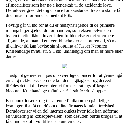
af specialister som har nøje kendskab til de gældende love.
Derudover giver det dig chance for assistance, hvis du skulle få
dilemmaer i forbindelse med dit køb.
I øvrigt går vi ind for at du er hensynstagende til de primære
retningslinjer gældende for handlen, som eksempelvis den
bytteret netbutikken lover. I den forbindelse er det ydermere
afgørende, at man til enhver tid beholder ens ordremail, så man
til enhver tid kan bevise sin shopping af Jasper Neopren
Knæbandage m/hul str. S 1 stk, uafhængig om man er herre eller
dame.
Trustpilot genererer tilpas ønskværdige chancer for at gennemgå
en lang række eksisterende kunders iagttagelser og derved
tilrådes det, at du læser internet firmaets ratings af Jasper
Neopren Knæbandage m/hul str. S 1 stk før du shopper.
Facebook forærer dig tilsvarende fuldkommen pålidelige
løsninger til at få en idé om online firmaets kundetilfredshed.
Derudover ser vi en del internet outlets hvor folk kan udforme
en vurdering af købsoplevelsen, som desuden burde bruges til at
få et indtryk af hvor tilfredse kunderne er.