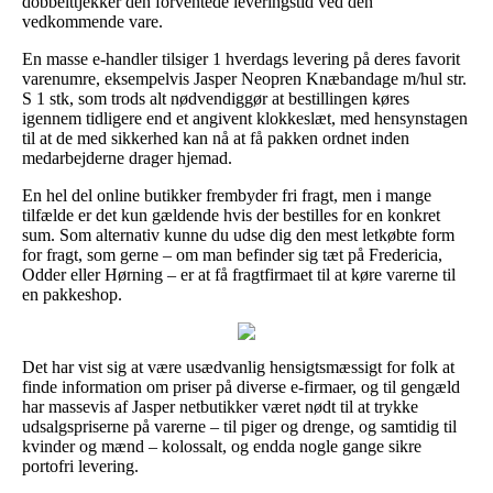
dobbelttjekker den forventede leveringstid ved den
vedkommende vare.
En masse e-handler tilsiger 1 hverdags levering på deres favorit
varenumre, eksempelvis Jasper Neopren Knæbandage m/hul str.
S 1 stk, som trods alt nødvendiggør at bestillingen køres
igennem tidligere end et angivent klokkeslæt, med hensynstagen
til at de med sikkerhed kan nå at få pakken ordnet inden
medarbejderne drager hjemad.
En hel del online butikker frembyder fri fragt, men i mange
tilfælde er det kun gældende hvis der bestilles for en konkret
sum. Som alternativ kunne du udse dig den mest letkøbte form
for fragt, som gerne – om man befinder sig tæt på Fredericia,
Odder eller Hørning – er at få fragtfirmaet til at køre varerne til
en pakkeshop.
Det har vist sig at være usædvanlig hensigtsmæssigt for folk at
finde information om priser på diverse e-firmaer, og til gengæld
har massevis af Jasper netbutikker været nødt til at trykke
udsalgspriserne på varerne – til piger og drenge, og samtidig til
kvinder og mænd – kolossalt, og endda nogle gange sikre
portofri levering.