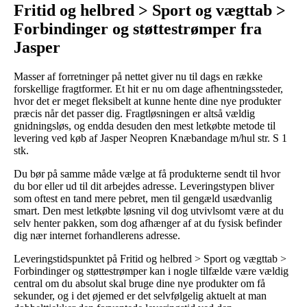
Fritid og helbred > Sport og vægttab >
Forbindinger og støttestrømper fra
Jasper
Masser af forretninger på nettet giver nu til dags en række
forskellige fragtformer. Et hit er nu om dage afhentningssteder,
hvor det er meget fleksibelt at kunne hente dine nye produkter
præcis når det passer dig. Fragtløsningen er altså vældig
gnidningsløs, og endda desuden den mest letkøbte metode til
levering ved køb af Jasper Neopren Knæbandage m/hul str. S 1
stk.
Du bør på samme måde vælge at få produkterne sendt til hvor
du bor eller ud til dit arbejdes adresse. Leveringstypen bliver
som oftest en tand mere pebret, men til gengæld usædvanlig
smart. Den mest letkøbte løsning vil dog utvivlsomt være at du
selv henter pakken, som dog afhænger af at du fysisk befinder
dig nær internet forhandlerens adresse.
Leveringstidspunktet på Fritid og helbred > Sport og vægttab >
Forbindinger og støttestrømper kan i nogle tilfælde være vældig
central om du absolut skal bruge dine nye produkter om få
sekunder, og i det øjemed er det selvfølgelig aktuelt at man