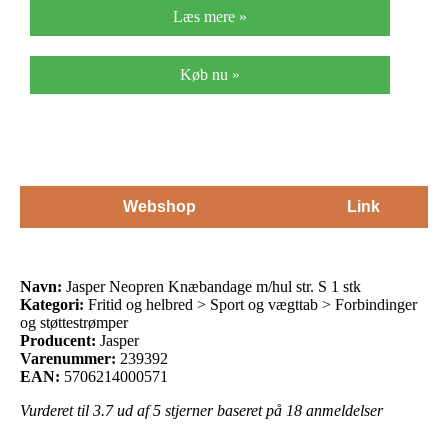
Læs mere »
Køb nu »
Webshop
Link
Navn:
Jasper Neopren Knæbandage m/hul str. S 1 stk
Kategori:
Fritid og helbred > Sport og vægttab > Forbindinger
og støttestrømper
Producent:
Jasper
Varenummer:
239392
EAN:
5706214000571
Vurderet til
3.7
ud af 5 stjerner baseret på
18
anmeldelser