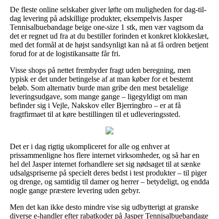
De fleste online selskaber giver løfte om muligheden for dag-til-
dag levering på adskillige produkter, eksempelvis Jasper
Tennisalbuebandage beige one-size 1 stk, men vær vagtsom da
det er regnet ud fra at du bestiller forinden et konkret klokkeslæt,
med det formål at de højst sandsynligt kan nå at få ordren betjent
forud for at de logistikansatte får fri.
Visse shops på nettet frembyder fragt uden beregning, men
typisk er det under betingelse af at man køber for et bestemt
beløb. Som alternativ burde man gribe den mest betalelige
leveringsudgave, som mange gange – ligegyldigt om man
befinder sig i Vejle, Nakskov eller Bjerringbro – er at få
fragtfirmaet til at køre bestillingen til et udleveringssted.
Det er i dag rigtig ukompliceret for alle og enhver at
prissammenligne hos flere internet virksomheder, og så har en
hel del Jasper internet forhandlere set sig nødsaget til at sænke
udsalgspriserne på specielt deres bedst i test produkter – til piger
og drenge, og samtidig til damer og herrer – betydeligt, og endda
nogle gange præstere levering uden gebyr.
Men det kan ikke desto mindre vise sig udbytterigt at granske
diverse e-handler efter rabatkoder på Jasper Tennisalbuebandage