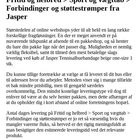
Forbindinger og støttestrømper fra
Jasper
Størstedelen af online webshops yder til alt held en lang række
forskellige fragtløsninger. En der er meget anvendt er på
nuværende tidspunkt at afsende til en pakkeshop, og så henter
du bare din pakke lige når det passer dig. Muligheden er nemlig
vældig fleksibel, samt tit tilmed den mest betalelige slags
levering ved køb af Jasper Tennisalbuebandage beige one-size 1
stk.
Du kunne tillige foretrække at vælge at få leveret til dit hus eller
til adressen hvor du arbejder. Metoden viser sig i mange tilfælde
et hak mindre prisbillig, men til gengæld særdeles
overkommelig. Den mindst kostelige leveringstype vil dog til
enhver tid være at du selv henter pakken, men dette afhænger af
at du opholder dig i kort afstand af online forretningens bopæl.
Antal dages levering på Fritid og helbred > Sport og vægttab >
Forbindinger og støttestrømper er jo ret så væsentlig hvis du
mangler varerne fluks, så herved er det rigtig meningsfuldt at
man besigtiger den estimerede leveringstid ved det relevante
produkt.