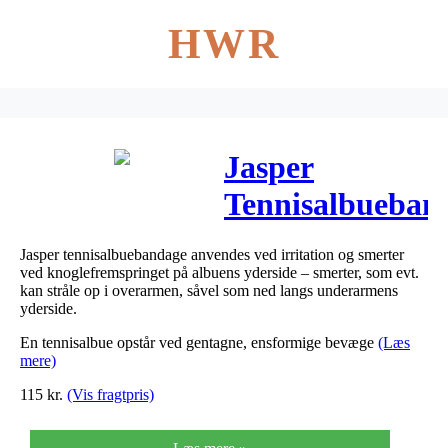
HWR
Jasper
Tennisalbueban
beige one-size
Jasper tennisalbuebandage anvendes ved irritation og smerter
1 stk
ved knoglefremspringet på albuens yderside – smerter, som evt.
kan stråle op i overarmen, såvel som ned langs underarmens
yderside.
En tennisalbue opstår ved gentagne, ensformige bevæge
(Læs
mere)
115
kr.
(Vis fragtpris)