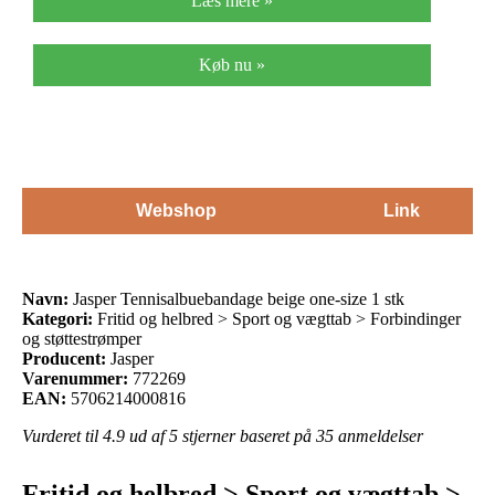
Læs mere »
Køb nu »
Webshop
Link
Navn:
Jasper Tennisalbuebandage beige one-size 1 stk
Kategori:
Fritid og helbred > Sport og vægttab > Forbindinger
og støttestrømper
Producent:
Jasper
Varenummer:
772269
EAN:
5706214000816
Vurderet til
4.9
ud af 5 stjerner baseret på
35
anmeldelser
Fritid og helbred > Sport og vægttab >