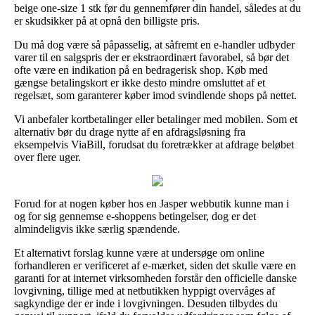
beige one-size 1 stk før du gennemfører din handel, således at du
er skudsikker på at opnå den billigste pris.
Du må dog være så påpasselig, at såfremt en e-handler udbyder
varer til en salgspris der er ekstraordinært favorabel, så bør det
ofte være en indikation på en bedragerisk shop. Køb med
gængse betalingskort er ikke desto mindre omsluttet af et
regelsæt, som garanterer køber imod svindlende shops på nettet.
Vi anbefaler kortbetalinger eller betalinger med mobilen. Som et
alternativ bør du drage nytte af en afdragsløsning fra
eksempelvis ViaBill, forudsat du foretrækker at afdrage beløbet
over flere uger.
Forud for at nogen køber hos en Jasper webbutik kunne man i
og for sig gennemse e-shoppens betingelser, dog er det
almindeligvis ikke særlig spændende.
Et alternativt forslag kunne være at undersøge om online
forhandleren er verificeret af e-mærket, siden det skulle være en
garanti for at internet virksomheden forstår den officielle danske
lovgivning, tillige med at netbutikken hyppigt overvåges af
sagkyndige der er inde i lovgivningen. Desuden tilbydes du