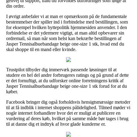
genvej til support, ifald du forvoldes udfordringer som følge af
din ordre.
I øvrigt anbefaler vi at man er opmærksom på de fundamentale
bestemmelser der spiller ind i forbindelse med bestillingen, som
for eksempel hvilken byttepolitik hjemmesiden anvender. I den
forbindelse er det ydermere vigtigt, at man altid opbevarer sin
ordremail, så man når som helst kan bekræfte bestillingen af
Jasper Tennisalbuebandage beige one-size 1 stk, hvad end du
skal shoppe til en mand eller kvinde.
Trustpilot tilbyder dig immervæk passende løsninger til at
studere en hel del andre forbrugeres ratings og på grund af dette
er det fornuftigt, at du udforsker online forretningens kritik af
Jasper Tennisalbuebandage beige one-size 1 stk forud for at du
køber.
Facebook bringer dig også forholdsvis hensigtsmæssige metoder
til at få indblik i internet shoppens pålidelighed. Tilmed møder vi
nogle internet forhandlere hvor det er muligt at publicere en
vurdering af deres køb, hvilket på samme måde bør tages i brug
til at danne dig et indtryk af hvor glade kunderne er.