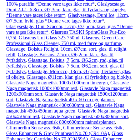
100% paraffin *Denne vare tages ikke retur*
,
Glaslysestage,
Duni 2-I-1, 6,8cm, Ø7,3cm, klar, glas, til fyrfads- og stagelys
*Denne vare tages ikke retur*
,
Glaslysestage, Duni Ice, 12cm,
Ø7,5cm, hvid, glas *Denne vare tages ikke retur*
,
Glaslysestage, Duni Scacchi, 12cm, Ø7,5cm, kiwi, glas *Denne
vare tages ikke retur*
,
Glasrens TASKI SprintGlass Pur-Eco
0,75l
,
Glasrens Uni Glass 323 750ml
,
Glasrens, Green Care
Professional Glass Cleaner, 750 ml, med farve og parfume
,
Glasstage, Bolsius Relight, 10cm, Ø7cm, sort, glas, til relight
refill
,
Glasstage, Bolsius, 7,5cm, Ø6,2cm, klar, glas, til
fyrfadslys
,
Glasstage, Bolsius, 7,5cm, Ø6,2cm, rød, glas, til
fyrfadslys
,
Glasstage, Bolsius, 7,5cm, Ø6,2cm, sort, glas, til
fyrfadslys
,
Glasstage, Morocco, 13cm, Ø7,5cm, flerfarvet, glas,
til olielys
,
Glasstage, Ø11cm, klar, glas, til fyrfadslys og bloklys
,
Glastavle Naga magnetisk 1000x1000mm limegrøn
,
Glastavle
Naga magnetisk 1000x1000mm rød
,
Glastavle Naga magnetisk
1200x900mm sort
,
Glastavle Naga magnetisk 1500x1200mm
sort
,
Glastavle Naga magnetisk 40 x 60 cm ugeplanner
,
Glastavle Naga magnetisk 400x600mm grå
,
Glastavle Naga
magnetisk 450x450mm aqua green
,
Glastavle Naga magnetisk
450x450mm rød
,
Glastavle Naga magnetisk 600x800mm sort
,
Glastavle Naga magnetisk 800x600mm månedsplanner
,
Glimmerlim Sense ass. 6stk
,
Glimmertusser Sense ass. 6stk
,
Gloss Enhancer & Grey Printhead No.70 (C9410A)
,
Gloss
Enhancer Ink Cartridge No.70 (C9459A)
,
Gloss Enhancer