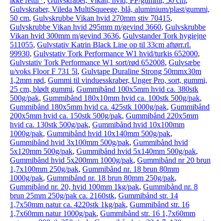
ikke retur*
,
Gulvskraber, Vikan, hvid, PP/gummi, 50 cm
,
Gulvskraber, Vileda MultiSqueege, blå, aluminium/plast/gummi,
50 cm
,
Gulvskrubbe Vikan hvid 270mm stiv 70415
,
Gulvskrubbe Vikan hvid 295mm m/gevind 3660
,
Gulvskrubbe
Vikan hvid 300mm m/gevind 3636
,
Gulvstander Tork hygiejne
511055
,
Gulvstativ Katrin Black Line op til 33cm aftørr.rl.
99930
,
Gulvstativ Tork Performance W1 hvid/turkis 652000
,
Gulvstativ Tork Performance W1 sort/rød 652008
,
Gulvsæbe
u/voks Floor F 731 5l
,
Gulvtape Duraline Strong 50mmx30m
1,2mm rød
,
Gummi til vinduesskraber, Unger Pro, sort, gummi,
25 cm, blødt gummi
,
Gummibånd 100x5mm hvid ca. 380stk
500g/pak
,
Gummibånd 180x10mm hvid ca. 100stk 500g/pak
,
Gummibånd 180x5mm hvid ca. 425stk 1000g/pak
,
Gummibånd
200x5mm hvid ca. 150stk 500g/pak
,
Gummibånd 220x5mm
hvid ca. 130stk 500g/pak
,
Gummibånd hvid 10x100mm
1000g/pak
,
Gummibånd hvid 10x140mm 500g/pak
,
Gummibånd hvid 3x100mm 500g/pak
,
Gummibånd hvid
5x120mm 500g/pak
,
Gummibånd hvid 5x140mm 500g/pak
,
Gummibånd hvid 5x200mm 1000g/pak
,
Gummibånd nr 20 brun
1,7x100mm 250g/pak
,
Gummibånd nr. 18 brun 80mm
1000g/pak
,
Gummibånd nr. 18 brun 80mm 250g/pak
,
Gummibånd nr. 20, hvid 100mm 1kg/pak
,
Gummibånd nr. 8
brun 25mm 250g/pak ca. 2160stk
,
Gummibånd str. 14
1,7x50mm natur ca. 4220stk 1kg/pak
,
Gummibånd str. 16
1,7x60mm natur 1000g/pak
,
Gummibånd str. 16 1,7x60mm