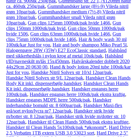
natur ca. 900stk 250g/pak
,
Gummibånd str. 22 1,7x120mm natur
ca. 460stk 250g/pak
,
Gummihandsker large (8½-9) Vileda nitril
grøn 10par/pak
,
Gummihandsker medium (7½-8) Vileda nitril
grøn 10par/pak
,
Gummihandsker small Vileda nitril grøn
10par/pak
,
Gun clips 125mm 1000stk/pak hvide 1466
,
Gun
clips 150mm 1000stk/pak hvid
,
Gun clips 50mm 1000stk/pak
hvide 1506
,
Gun clips 63mm 1000stk/pak hvide 1466
,
Gun
clips 75mm 1000stk/pak hvide 1466
,
Hair & body wash 30 ml
100stk/kar Just for you
,
Hair and body shampoo Miko Pearl 5l
,
Halogenpære 28W (35W) E27 EcoClassic standard
,
Halsbånd
med sikkerhedslås i nylon krog af metal 10stk/pak
,
Halsbånd
t/ID/navneskilt m/lås 15x450mm
,
Halvårskalender dobbelt 2020
44x29cm 20 0630 00
,
Hand & body lotion 20ml tube 100stk/kar
Just for you
,
Handske Nitril Solvex str 10/xl 12par/pak
,
Handske Nitril Solvex str 9/L 12par/pak
,
Handsker Clean Hands
Body Kit inkl. dispenserbøjle,handsker
,
Handsker Clean Hands
Kit inkl. dispenserbøjle,handsker
,
Handsker engangs herre
100stk/pak
,
Handsker engangs herre 100stk/pak ekstra kraftig
,
Handsker engangs MDPE herre 500stk/pak
,
Handsker
inderhandske bomuld str. 8 600par/pak
,
Handsker Maxi-flex
grå/sort nylon/lycra nr7 12par/pak
,
Handsker strik hvide
m/botter str. 8 12par/pak
,
Handsker strik hvide m/dotter str. 10
12par/pak
,
Handsker til Clean Hands 500stk/pak ekstra kraftige
,
Handsker til Clean Hands 5x100stk/pak *økonomi*
,
Hard Drive
2,5 Verbatim 1TB extern USB 3.0 53023 sort
,
Hard Drive 2,5"