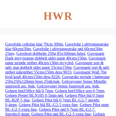
HWR
Gavefolie cellofan klar 70cm 300m
,
Gavefolie i afrivningsæske
klar 60cmx50m
,
Gavefolie i afrivningsæske rød 60cmx50m
25my
,
Gavekort dobbelte 250g 85x160mm falset
,
Gavepapir
Dark grey/orange dobbelt sidet papir 40cmx150m
,
Gavepapir
natur m/røde striber 40cmx130m recycled
,
Gavepapir sort &
sølv mat dobbelt sidet papir 55cmx150m
,
Gavepapir sort & sølv
stribet nålestribet 55cmx150m dess 9033
,
Gavepapir Wall 70g
hvid kraft 40cmx150m dess 8226
,
Gaveæske m/rude i bølgepap
250x250x120mm brun 25stk/pak
,
Gelcrayoner Sense Metallic
supersoft ass. 6stk
,
Gelcrayoner Sense Supersoft ass. 6stk
,
Gelpen bnt/Office blå 0,7mm
,
Gelpen bnt/Office sort 0,7mm
,
Gelpen Pentel BLN105 0,5mm rød
,
Gelpen Pilot blå 0,5mm
BL-B2P-5 fine
,
Gelpen Pilot blå 0,7mm BL-G2-7 stregbr.
0,4mm
,
Gelpen Pilot blå BL-G2-5 extra fine
,
Gelpen Pilot grøn
BL-G2-5 extra fine
,
Gelpen Pilot rød 0,7mm BL-G2-7.
Stregbr.0,4mm
,
Gelpen Pilot rød BL-G2-5 extra fine
,
Gelpen