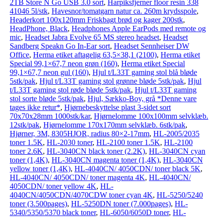
2TB Store N Go USB 3.0 sort
,
Harpiksfjerner floor resin 338
41046 5l/stk
,
Havesnor/tomatgarn natur ca. 260m krydsspole
,
Headerkort 100x120mm Friskbagt brød og kager 200stk
,
HeadPhone, Black
,
Headphones Apple EarPods med remote og
mic
,
Headset Jabra Evolve 65 MS stereo headset
,
Headset
Sandberg Speakn Go In-Ear sort
,
Headset Sennheiser DW
Office
,
Herma etiket aftagelig 63,5×38,1 (2100)
,
Herma etiket
Special 99,1×67,7 neon grøn (160)
,
Herma etiket Special
99,1×67,7 neon gul (160)
,
Hjul t/L33T gaming stol blå bløde
5stk/pak
,
Hjul t/L33T gaming stol grønne bløde 5stk/pak
,
Hjul
t/L33T gaming stol røde bløde 5stk/pak
,
Hjul t/L33T gaming
stol sorte bløde 5stk/pak
,
Hjul, Sækko-Boy, grå *Denne vare
tages ikke retur*
,
Hjørnebeskyttelse plast 3-sidet sort
70x70x28mm 1000stk/kar
,
Hjørnelomme 100x100mm selvklæb.
12stk/pak
,
Hjørnelomme 170x170mm selvklæb. 6stk/pak
,
Hjørner, 3M, 8305HJOR, radius 80×2-17mm
,
HL-2005/2035
toner 1.5K
,
HL-2030 toner
,
HL-2100 toner 1.5K
,
HL-2100
toner 2.6K
,
HL-3040CN black toner (2.2K)
,
HL-3040CN cyan
toner (1,4K)
,
HL-3040CN magenta toner (1,4K)
,
HL-3040CN
yellow toner (1,4K)
,
HL-4040CN/ 4050CDN/ toner black 5K
,
HL-4040CN/ 4050CDN/ toner magenta 4K
,
HL-4040CN/
4050CDN/ toner yellow 4K
,
HL-
4040CN/4050CDN/4070CDW toner cyan 4K
,
HL-5250/5240
toner (3.500pages)
,
HL-5250DN toner (7.000pages)
,
HL-
5340/5350/5370 black toner
,
HL-6050/6050D toner
,
HL-