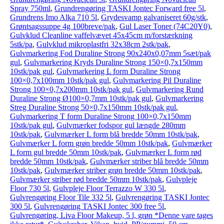
Spray 750ml
,
Grundrengøring TASKI Jontec Forward free 5l
,
Grundrens Imo Alka 710 5l
,
Grydesvamp galvaniseret 60g/stk
,
Grøntsagssuppe 4g 100breve/pak
,
Gul Laser Toner (74C20Y0)
,
Gulvklud Cleanline vaffelvævet 45x45cm m/forstærkning
5stk/pa
,
Gulvklud mikroplastfri 32x38cm 2stk/pak
,
Gulvmarkering Fod Duraline Strong 90x240x0,07mm 5sæt/pak
gul
,
Gulvmarkering Kryds Duraline Strong 150×0,7x150mm
10stk/pak gul
,
Gulvmarkering L form Duraline Strong
100×0,7x100mm 10stk/pak gul
,
Gulvmarkering Pil Duraline
Strong 100×0,7x200mm 10stk/pak gul
,
Gulvmarkering Rund
Duraline Strong Ø100×0,7mm 10stk/pak gul
,
Gulvmarkering
Streg Duraline Strong 50×0,7x150mm 10stk/pak gul
,
Gulvmarkering T form Duraline Strong 100×0,7x150mm
10stk/pak gul
,
Gulvmærker fodspor gul længde 280mm
10stk/pak
,
Gulvmærker L form blå bredde 50mm 10stk/pak
,
Gulvmærker L form grøn bredde 50mm 10stk/pak
,
Gulvmærker
L form gul bredde 50mm 10stk/pak
,
Gulvmærker L form rød
bredde 50mm 10stk/pak
,
Gulvmærker striber blå bredde 50mm
10stk/pak
,
Gulvmærker striber grøn bredde 50mm 10stk/pak
,
Gulvmærker striber rød bredde 50mm 10stk/pak
,
Gulvpleje
Floor 730 5l
,
Gulvpleje Floor Terrazzo W 330 5l
,
Gulvrengøring Floor Tile 332 5l
,
Gulvrengøring TASKI Jontec
300 5l
,
Gulvrengøring TASKI Jontec 300 free 5l
,
Gulvrengøring, Liva Floor Makeup, 5 l, grøn *Denne vare tages