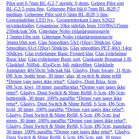
Pilot sort 0,7mm BL-G2-7 stregbr. 0,4mm
,
Gelpen Pilot sort
BL-G2-5 extra fine
,
Gelpenne Pilot blå 0,7mm BL-B2P-7
medium
,
Gelpenne Pilot sort 0,5mm BL-B2P-5 fine
,
Genopladelige LED lys,
,
Geometritrekant Linex S2622
m/vinkelmåler
,
Gigantpose 10kg sidefals brun 310/90x535mm
250stk/pak 50g
,
Gittertape Nobo t/planlægningstavle
1,5mmx10m sort
,
Gittertape Nobo t/planlægningstavle
3mmx10m sort
,
Glas Smoothies 53cl (16oz) 50stk/ps
,
Glas
Smoothies 61cl (20oz) 50stk/ps
,
Glas smoothies PET 40cl /14oz
50stk/ps
,
Glas t/olielampe Basic Frosted klar
,
Glas t/olielampe
Basic klar
,
Glas t/olielampe Basic sort
,
Glaskande Bonamat 1,8l
,
Glasklud, Nilfisk, 45x45cm, blå, mikrofiber
,
Glasklude
Jonmaster 40x50cm 5stk/pak blå
,
Glaslys, Duni Aware, 11,9cm,
Ø8,3cm, bottle brun, 30 timer, glas, til switch & shine refill
*Denne vare tages ikke retur*
,
Glaslys, Duni Ibiza, 6cm,
Ø8,5cm, kiwi, 18 timer, paraffin/glas *Denne vare tages ikke
retur*
,
Glaslys, Duni Switch & Shine Refill, 6,5cm, Ø6,5cm,
buttermilk, 30 timer, 100% paraffin *Denne vare tages ikke
retur*
,
Glaslys, Duni Switch & Shine Refill, 6,5cm, Ø6,5cm,
hvid, 30 timer, 100% paraffin *Denne vare tages ikke retur*
,
Glaslys, Duni Switch & Shine Refill, 6,5cm, Ø6,5cm, leaf
green, 30 timer, 100% paraffin *Denne vare tages ikke retur*
,
Glaslys, Duni Switch & Shine Refill, 6,5cm, Ø6,5cm, mandarin,
30 timer, 100% paraffin *Denne vare tages ikke retur*
,
Glaslys,
Duni Switch & Shine Refill, 6,5cm, Ø6,5cm, rød, 30 timer,