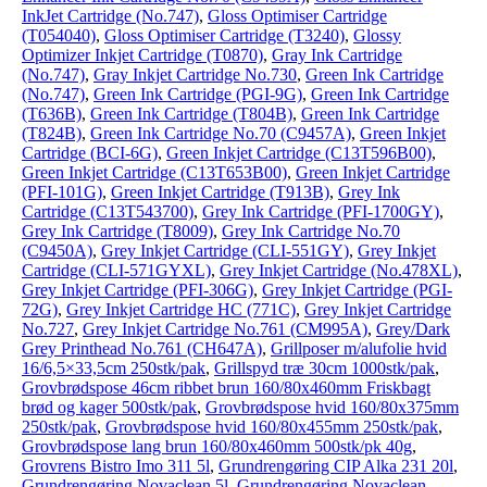
InkJet Cartridge (No.747)
,
Gloss Optimiser Cartridge
(T054040)
,
Gloss Optimiser Cartridge (T3240)
,
Glossy
Optimizer Inkjet Cartridge (T0870)
,
Gray Ink Cartridge
(No.747)
,
Gray Inkjet Cartridge No.730
,
Green Ink Cartridge
(No.747)
,
Green Ink Cartridge (PGI-9G)
,
Green Ink Cartridge
(T636B)
,
Green Ink Cartridge (T804B)
,
Green Ink Cartridge
(T824B)
,
Green Ink Cartridge No.70 (C9457A)
,
Green Inkjet
Cartridge (BCI-6G)
,
Green Inkjet Cartridge (C13T596B00)
,
Green Inkjet Cartridge (C13T653B00)
,
Green Inkjet Cartridge
(PFI-101G)
,
Green Inkjet Cartridge (T913B)
,
Grey Ink
Cartridge (C13T543700)
,
Grey Ink Cartridge (PFI-1700GY)
,
Grey Ink Cartridge (T8009)
,
Grey Ink Cartridge No.70
(C9450A)
,
Grey Inkjet Cartridge (CLI-551GY)
,
Grey Inkjet
Cartridge (CLI-571GYXL)
,
Grey Inkjet Cartridge (No.478XL)
,
Grey Inkjet Cartridge (PFI-306G)
,
Grey Inkjet Cartridge (PGI-
72G)
,
Grey Inkjet Cartridge HC (771C)
,
Grey Inkjet Cartridge
No.727
,
Grey Inkjet Cartridge No.761 (CM995A)
,
Grey/Dark
Grey Printhead No.761 (CH647A)
,
Grillposer m/alufolie hvid
16/6,5×33,5cm 250stk/pak
,
Grillspyd træ 30cm 1000stk/pak
,
Grovbrødspose 46cm ribbet brun 160/80x460mm Friskbagt
brød og kager 500stk/pak
,
Grovbrødspose hvid 160/80x375mm
250stk/pak
,
Grovbrødspose hvid 160/80x455mm 250stk/pak
,
Grovbrødspose lang brun 160/80x460mm 500stk/pk 40g
,
Grovrens Bistro Imo 311 5l
,
Grundrengøring CIP Alka 231 20l
,
Grundrengøring Novaclean 5l
,
Grundrengøring Novaclean