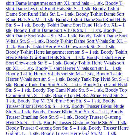
shirt Dame langærmet sort str. XL rund hals – 1 stk
,
Boody T-
shirt Dame Lys Grå Rund Hals Str. S – 1 stk
,
Boody T-shirt
Dame Sort Rund Hals Str. L – 1 stk
,
Boody T-shirt Dame Sort
Rund Hals Str. M – 1 stk
,
Boody T-shirt Dame Sort Rund Hals
Str. S – 1 stk
,
Boody T-shirt Dame Sort Rund Hals Str. XL – 1
stk
,
Boody T-shirt Dame Sort V-hals Str. L – 1 stk
,
Boody T-
shirt Dame Sort V-hals Str. M – 1 stk
,
Boody T-shirt Dame Sort
V-hals Str. S – 1 stk
,
Boody T-shirt Dame Sort V-hals Str. XL –
1 stk
,
Boody T-shirt Herre Hvid Crew-neck Str. S – 1 stk
,
Boody T-shirt Herre langærmet sort str. S – 1 stk
,
Boody T-shirt
Herre Mørk Grå Rund Hals Str. S – 1 stk
,
Boody T-shirt Herre
Sort Crew-neck Str. S – 1 stk
,
Boody T-shirt Herre V-hals sort
str. XL – 1 stk
,
Boody T-shirt Herrer V-hals sort str. L – 1 stk
,
Boody T-shirt Herrer V-hals sort str. M – 1 stk
,
Boody T-shirt
Herrer V-hals sort str. S – 1 stk
,
Boody Tank Top Hvid Str. S – 1
stk
,
Boody Tank Top Sort Str. S – 1 stk
,
Boody Top Cami Hvid
Str. S – 1 stk
,
Boody Top Cami Nude Str. S – 1 stk
,
Boody Top
Cami Sort Str. S – 1 stk
,
Boody Top M. 3/4 Ærme Hvid Str. S –
1 stk
,
Boody Top M. 3/4 Ærme Sort Str. S – 1 stk
,
Boody
Trusser Bikini Hvid Str. S – 1 stk
,
Boody Trusser Bikini Nude
Str. S – 1 stk
,
Boody Trusser Bikini Sort Str. S – 1 stk
,
Boody
Trusser Brazilian Sort Str. S – 1 stk
,
Boody Trusser G-streng
Hvid Str. S – 1 stk
,
Boody Trusser G-streng Nude Str. S – 1 stk
,
Boody Trusser G-streng Sort Str. S – 1 stk
,
Boody Trusser Herre
Grå Str. L – 1 stk
,
Boody Trusser Herre Grå Str. M – 1 stk
,