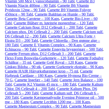
Vitamin 500 Mcg Cyanocobalamin – 90 Tabl
,
Camette B3
Vitamin Niacin 400mg – 90 Tabl
,
Camette B6 Vitamin
Pyridoxin 12mg – 90 Tabl
,
Camette B9 Vitamin Folsyre
450mcg – 90 Tabl
,
Camette Baldrian og Humle – 90 Tabl
,
Camette Beta Carotene – 100 Kaps
,
Camette Bio-Liver – 60
Tabl
,
Camette Blåbær m. luteinrig morgenfrue – 120 Tabl
,
Camette Calcium flour. D12 Cellesalt 1 – 200 Tabl
,
Camette
Calcium phos. D6 Cellesalt 2 – 200 Tabl
,
Camette Calcium sulf.
D6 Cellesalt 12 – 200 Tabl
,
Camette Calcium Ultra Forte +
Ekstra D3 – 200 Tabl
,
Camette Chlorella – Den grønne alge –
180 Tabl
,
Camette E Vitamin Complex – 90 Kaps
,
Camette
Echinacea – 90 Tabl
,
Camette Engevita bryggerigær – 500 Tabl
,
Camette Ferrum phos. D12 Cellesalt 3 – 200 Tabl
,
Camette
Flexo Form Boswelia-Gurkemeje – 120 Tabl
,
Camette Fodsalve
Schälkur – 35 ml
,
Camette Gelé Royal – 120 Kaps
,
Camette
Ginkgo Biloba – 90 stk
,
Camette Gurkemeje ekstrakt – 90 Kaps
,
Camette HAIR Hårvæksthæmmer krop – 75 ml
,
Camette
Hajbrusk Cartilage – 180 Kaps
,
Camette Hymosa Bio Creme –
70 G
,
Camette Ingefær – 140 Tabl
,
Camette Jern Balance – 100
Tabl
,
Camette K2 Vitamin 45 mcg. – 180 Tabl
,
Camette Kalium
Chlor. D6 Cellesalt 4 – 200 Tabl
,
Camette Kalium Phos. D6
Cellesalt 5 – 200 Tabl
,
Camette Kalium sulf. D6 Cellesalt 6 –
200 Tabl
,
Camette Kæmpenatlysolie Evening Primrose oil – 500
mg – 180 Kaps
,
Camette Lecithin 1200 mg – 100 Kaps
,
Camette Magnesium Complex – 90 Tabl
,
Camette Magnesium