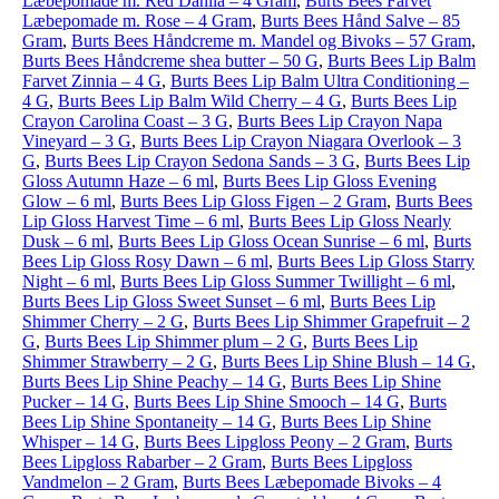
Læbepomade m. Red Dahlia – 4 Gram
,
Burts Bees Farvet
Læbepomade m. Rose – 4 Gram
,
Burts Bees Hånd Salve – 85
Gram
,
Burts Bees Håndcreme m. Mandel og Bivoks – 57 Gram
,
Burts Bees Håndcreme shea butter – 50 G
,
Burts Bees Lip Balm
Farvet Zinnia – 4 G
,
Burts Bees Lip Balm Ultra Conditioning –
4 G
,
Burts Bees Lip Balm Wild Cherry – 4 G
,
Burts Bees Lip
Crayon Carolina Coast – 3 G
,
Burts Bees Lip Crayon Napa
Vineyard – 3 G
,
Burts Bees Lip Crayon Niagara Overlook – 3
G
,
Burts Bees Lip Crayon Sedona Sands – 3 G
,
Burts Bees Lip
Gloss Autumn Haze – 6 ml
,
Burts Bees Lip Gloss Evening
Glow – 6 ml
,
Burts Bees Lip Gloss Figen – 2 Gram
,
Burts Bees
Lip Gloss Harvest Time – 6 ml
,
Burts Bees Lip Gloss Nearly
Dusk – 6 ml
,
Burts Bees Lip Gloss Ocean Sunrise – 6 ml
,
Burts
Bees Lip Gloss Rosy Dawn – 6 ml
,
Burts Bees Lip Gloss Starry
Night – 6 ml
,
Burts Bees Lip Gloss Summer Twillight – 6 ml
,
Burts Bees Lip Gloss Sweet Sunset – 6 ml
,
Burts Bees Lip
Shimmer Cherry – 2 G
,
Burts Bees Lip Shimmer Grapefruit – 2
G
,
Burts Bees Lip Shimmer plum – 2 G
,
Burts Bees Lip
Shimmer Strawberry – 2 G
,
Burts Bees Lip Shine Blush – 14 G
,
Burts Bees Lip Shine Peachy – 14 G
,
Burts Bees Lip Shine
Pucker – 14 G
,
Burts Bees Lip Shine Smooch – 14 G
,
Burts
Bees Lip Shine Spontaneity – 14 G
,
Burts Bees Lip Shine
Whisper – 14 G
,
Burts Bees Lipgloss Peony – 2 Gram
,
Burts
Bees Lipgloss Rabarber – 2 Gram
,
Burts Bees Lipgloss
Vandmelon – 2 Gram
,
Burts Bees Læbepomade Bivoks – 4