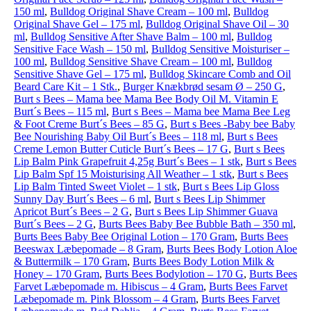
150 ml
,
Bulldog Original Shave Cream – 100 ml
,
Bulldog
Original Shave Gel – 175 ml
,
Bulldog Original Shave Oil – 30
ml
,
Bulldog Sensitive After Shave Balm – 100 ml
,
Bulldog
Sensitive Face Wash – 150 ml
,
Bulldog Sensitive Moisturiser –
100 ml
,
Bulldog Sensitive Shave Cream – 100 ml
,
Bulldog
Sensitive Shave Gel – 175 ml
,
Bulldog Skincare Comb and Oil
Beard Care Kit – 1 Stk.
,
Burger Knækbrød sesam Ø – 250 G
,
Burt s Bees – Mama bee Mama Bee Body Oil M. Vitamin E
Burt´s Bees – 115 ml
,
Burt s Bees – Mama bee Mama Bee Leg
& Foot Creme Burt´s Bees – 85 G
,
Burt s Bees -Baby bee Baby
Bee Nourishing Baby Oil Burt´s Bees – 118 ml
,
Burt s Bees
Creme Lemon Butter Cuticle Burt´s Bees – 17 G
,
Burt s Bees
Lip Balm Pink Grapefruit 4,25g Burt´s Bees – 1 stk
,
Burt s Bees
Lip Balm Spf 15 Moisturising All Weather – 1 stk
,
Burt s Bees
Lip Balm Tinted Sweet Violet – 1 stk
,
Burt s Bees Lip Gloss
Sunny Day Burt´s Bees – 6 ml
,
Burt s Bees Lip Shimmer
Apricot Burt´s Bees – 2 G
,
Burt s Bees Lip Shimmer Guava
Burt´s Bees – 2 G
,
Burts Bees Baby Bee Bubble Bath – 350 ml
,
Burts Bees Baby Bee Original Lotion – 170 Gram
,
Burts Bees
Beeswax Læbepomade – 8 Gram
,
Burts Bees Body Lotion Aloe
& Buttermilk – 170 Gram
,
Burts Bees Body Lotion Milk &
Honey – 170 Gram
,
Burts Bees Bodylotion – 170 G
,
Burts Bees
Farvet Læbepomade m. Hibiscus – 4 Gram
,
Burts Bees Farvet
Læbepomade m. Pink Blossom – 4 Gram
,
Burts Bees Farvet