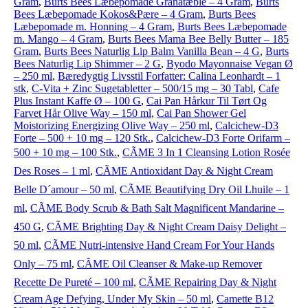
Gram
,
Burts Bees Læbepomade Granatæble – 4 Gram
,
Burts
Bees Læbepomade Kokos&Pære – 4 Gram
,
Burts Bees
Læbepomade m. Honning – 4 Gram
,
Burts Bees Læbepomade
m. Mango – 4 Gram
,
Burts Bees Mama Bee Belly Butter – 185
Gram
,
Burts Bees Naturlig Lip Balm Vanilla Bean – 4 G
,
Burts
Bees Naturlig Lip Shimmer – 2 G
,
Byodo Mayonnaise Vegan Ø
– 250 ml
,
Bæredygtig Livsstil Forfatter: Calina Leonhardt – 1
stk
,
C-Vita + Zinc Sugetabletter – 500/15 mg – 30 Tabl
,
Cafe
Plus Instant Kaffe Ø – 100 G
,
Cai Pan Hårkur Til Tørt Og
Farvet Hår Olive Way – 150 ml
,
Cai Pan Shower Gel
Moistorizing Energizing Olive Way – 250 ml
,
Calcichew-D3
Forte – 500 + 10 mg – 120 Stk.
,
Calcichew-D3 Forte Orifarm –
500 + 10 mg – 100 Stk.
,
CÃME 3 In 1 Cleansing Lotion Rosée
Des Roses – 1 ml
,
CÃME Antioxidant Day & Night Cream
Belle D´amour – 50 ml
,
CÃME Beautifying Dry Oil Lhuile – 1
ml
,
CÃME Body Scrub & Bath Salt Magnificent Mandarine –
450 G
,
CÃME Brighting Day & Night Cream Daisy Delight –
50 ml
,
CÃME Nutri-intensive Hand Cream For Your Hands
Only – 75 ml
,
CÃME Oil Cleanser & Make-up Remover
Recette De Pureté – 100 ml
,
CÃME Repairing Day & Night
Cream Age Defying, Under My Skin – 50 ml
,
Camette B12