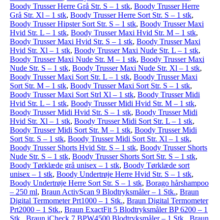
Boody Trusser Herre Grå Str. S – 1 stk
,
Boody Trusser Herre
Grå Str. Xl – 1 stk
,
Boody Trusser Herre Sort Str. S – 1 stk
,
Boody Trusser Hipster Sort Str. S – 1 stk
,
Boody Trusser Maxi
Hvid Str. L – 1 stk
,
Boody Trusser Maxi Hvid Str. M – 1 stk
,
Boody Trusser Maxi Hvid Str. S – 1 stk
,
Boody Trusser Maxi
Hvid Str. Xl – 1 stk
,
Boody Trusser Maxi Nude Str. L – 1 stk
,
Boody Trusser Maxi Nude Str. M – 1 stk
,
Boody Trusser Maxi
Nude Str. S – 1 stk
,
Boody Trusser Maxi Nude Str. Xl – 1 stk
,
Boody Trusser Maxi Sort Str. L – 1 stk
,
Boody Trusser Maxi
Sort Str. M – 1 stk
,
Boody Trusser Maxi Sort Str. S – 1 stk
,
Boody Trusser Maxi Sort Strl Xl – 1 stk
,
Boody Trusser Midi
Hvid Str. L – 1 stk
,
Boody Trusser Midi Hvid Str. M – 1 stk
,
Boody Trusser Midi Hvid Str. S – 1 stk
,
Boody Trusser Midi
Hvid Str. Xl – 1 stk
,
Boody Trusser Midi Sort Str. L – 1 stk
,
Boody Trusser Midi Sort Str. M – 1 stk
,
Boody Trusser Midi
Sort Str. S – 1 stk
,
Boody Trusser Midi Sort Str. Xl – 1 stk
,
Boody Trusser Shorts Hvid Str. S – 1 stk
,
Boody Trusser Shorts
Nude Str. S – 1 stk
,
Boody Trusser Shorts Sort Str. S – 1 stk
,
Boody Tørklæde grå unisex – 1 stk
,
Boody Tørklæde sort
unisex – 1 stk
,
Boody Undertrøje Herre Hvid Str. S – 1 stk
,
Boody Undertrøje Herre Sort Str. S – 1 stk
,
Borago hårshampoo
– 250 ml
,
Braun ActivScan 9 Blodtryksmåler – 1 Stk.
,
Braun
Digital Termometer Prt1000 – 1 Stk.
,
Braun Digital Termometer
Prt2000 – 1 Stk.
,
Braun ExactFit 5 Blodtryksmåler BP 6200 – 1
Stk.
,
Braun iCheck 7 BPW4500 Blodtryksmåler – 1 Stk.
,
Braun