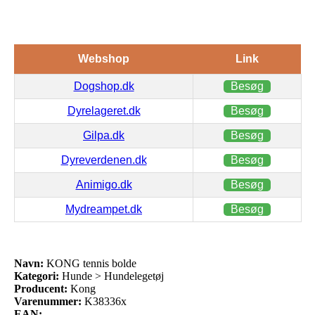
Webshop
Link
Dogshop.dk
Besøg
Dyrelageret.dk
Besøg
Gilpa.dk
Besøg
Dyreverdenen.dk
Besøg
Animigo.dk
Besøg
Mydreampet.dk
Besøg
Navn:
KONG tennis bolde
Kategori:
Hunde > Hundelegetøj
Producent:
Kong
Varenummer:
K38336x
EAN: