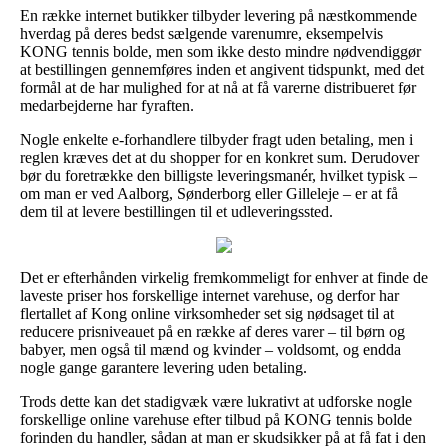
En række internet butikker tilbyder levering på næstkommende
hverdag på deres bedst sælgende varenumre, eksempelvis
KONG tennis bolde, men som ikke desto mindre nødvendiggør
at bestillingen gennemføres inden et angivent tidspunkt, med det
formål at de har mulighed for at nå at få varerne distribueret før
medarbejderne har fyraften.
Nogle enkelte e-forhandlere tilbyder fragt uden betaling, men i
reglen kræves det at du shopper for en konkret sum. Derudover
bør du foretrække den billigste leveringsmanér, hvilket typisk –
om man er ved Aalborg, Sønderborg eller Gilleleje – er at få
dem til at levere bestillingen til et udleveringssted.
Det er efterhånden virkelig fremkommeligt for enhver at finde de
laveste priser hos forskellige internet varehuse, og derfor har
flertallet af Kong online virksomheder set sig nødsaget til at
reducere prisniveauet på en række af deres varer – til børn og
babyer, men også til mænd og kvinder – voldsomt, og endda
nogle gange garantere levering uden betaling.
Trods dette kan det stadigvæk være lukrativt at udforske nogle
forskellige online varehuse efter tilbud på KONG tennis bolde
forinden du handler, sådan at man er skudsikker på at få fat i den