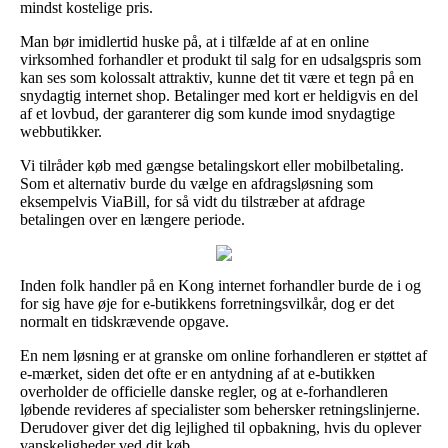
mindst kostelige pris.
Man bør imidlertid huske på, at i tilfælde af at en online
virksomhed forhandler et produkt til salg for en udsalgspris som
kan ses som kolossalt attraktiv, kunne det tit være et tegn på en
snydagtig internet shop. Betalinger med kort er heldigvis en del
af et lovbud, der garanterer dig som kunde imod snydagtige
webbutikker.
Vi tilråder køb med gængse betalingskort eller mobilbetaling.
Som et alternativ burde du vælge en afdragsløsning som
eksempelvis ViaBill, for så vidt du tilstræber at afdrage
betalingen over en længere periode.
Inden folk handler på en Kong internet forhandler burde de i og
for sig have øje for e-butikkens forretningsvilkår, dog er det
normalt en tidskrævende opgave.
En nem løsning er at granske om online forhandleren er støttet af
e-mærket, siden det ofte er en antydning af at e-butikken
overholder de officielle danske regler, og at e-forhandleren
løbende revideres af specialister som behersker retningslinjerne.
Derudover giver det dig lejlighed til opbakning, hvis du oplever
vanskeligheder ved dit køb.