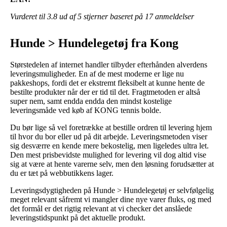
Vurderet til
3.8
ud af 5 stjerner baseret på
17
anmeldelser
Hunde > Hundelegetøj fra Kong
Størstedelen af internet handler tilbyder efterhånden alverdens
leveringsmuligheder. En af de mest moderne er lige nu
pakkeshops, fordi det er ekstremt fleksibelt at kunne hente de
bestilte produkter når der er tid til det. Fragtmetoden er altså
super nem, samt endda endda den mindst kostelige
leveringsmåde ved køb af KONG tennis bolde.
Du bør lige så vel foretrække at bestille ordren til levering hjem
til hvor du bor eller ud på dit arbejde. Leveringsmetoden viser
sig desværre en kende mere bekostelig, men ligeledes ultra let.
Den mest prisbevidste mulighed for levering vil dog altid vise
sig at være at hente varerne selv, men den løsning forudsætter at
du er tæt på webbutikkens lager.
Leveringsdygtigheden på Hunde > Hundelegetøj er selvfølgelig
meget relevant såfremt vi mangler dine nye varer fluks, og med
det formål er det rigtig relevant at vi checker det anslåede
leveringstidspunkt på det aktuelle produkt.