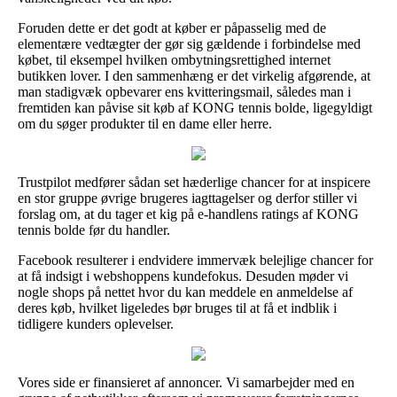
Foruden dette er det godt at køber er påpasselig med de
elementære vedtægter der gør sig gældende i forbindelse med
købet, til eksempel hvilken ombytningsrettighed internet
butikken lover. I den sammenhæng er det virkelig afgørende, at
man stadigvæk opbevarer ens kvitteringsmail, således man i
fremtiden kan påvise sit køb af KONG tennis bolde, ligegyldigt
om du søger produkter til en dame eller herre.
Trustpilot medfører sådan set hæderlige chancer for at inspicere
en stor gruppe øvrige brugeres iagttagelser og derfor stiller vi
forslag om, at du tager et kig på e-handlens ratings af KONG
tennis bolde før du handler.
Facebook resulterer i endvidere immervæk belejlige chancer for
at få indsigt i webshoppens kundefokus. Desuden møder vi
nogle shops på nettet hvor du kan meddele en anmeldelse af
deres køb, hvilket ligeledes bør bruges til at få et indblik i
tidligere kunders oplevelser.
Vores side er finansieret af annoncer. Vi samarbejder med en