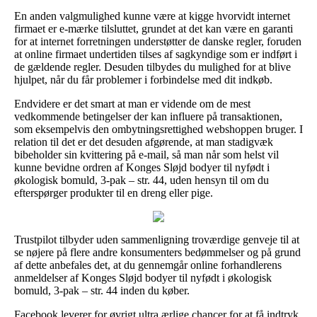
En anden valgmulighed kunne være at kigge hvorvidt internet
firmaet er e-mærke tilsluttet, grundet at det kan være en garanti
for at internet forretningen understøtter de danske regler, foruden
at online firmaet undertiden tilses af sagkyndige som er indført i
de gældende regler. Desuden tilbydes du mulighed for at blive
hjulpet, når du får problemer i forbindelse med dit indkøb.
Endvidere er det smart at man er vidende om de mest
vedkommende betingelser der kan influere på transaktionen,
som eksempelvis den ombytningsrettighed webshoppen bruger. I
relation til det er det desuden afgørende, at man stadigvæk
bibeholder sin kvittering på e-mail, så man når som helst vil
kunne bevidne ordren af Konges Sløjd bodyer til nyfødt i
økologisk bomuld, 3-pak – str. 44, uden hensyn til om du
efterspørger produkter til en dreng eller pige.
Trustpilot tilbyder uden sammenligning troværdige genveje til at
se nøjere på flere andre konsumenters bedømmelser og på grund
af dette anbefales det, at du gennemgår online forhandlerens
anmeldelser af Konges Sløjd bodyer til nyfødt i økologisk
bomuld, 3-pak – str. 44 inden du køber.
Facebook leverer for øvrigt ultra ærlige chancer for at få indtryk