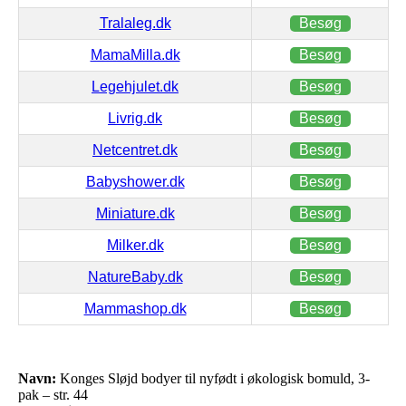
Tralaleg.dk
Besøg
MamaMilla.dk
Besøg
Legehjulet.dk
Besøg
Livrig.dk
Besøg
Netcentret.dk
Besøg
Babyshower.dk
Besøg
Miniature.dk
Besøg
Milker.dk
Besøg
NatureBaby.dk
Besøg
Mammashop.dk
Besøg
Navn:
Konges Sløjd bodyer til nyfødt i økologisk bomuld, 3-
pak – str. 44