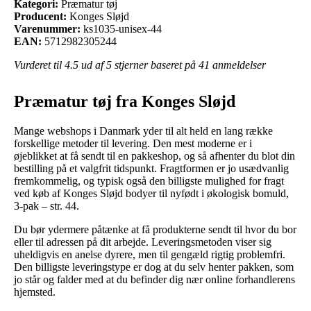
Kategori:
Præmatur tøj
Producent:
Konges Sløjd
Varenummer:
ks1035-unisex-44
EAN:
5712982305244
Vurderet til
4.5
ud af 5 stjerner baseret på
41
anmeldelser
Præmatur tøj fra Konges Sløjd
Mange webshops i Danmark yder til alt held en lang række
forskellige metoder til levering. Den mest moderne er i
øjeblikket at få sendt til en pakkeshop, og så afhenter du blot din
bestilling på et valgfrit tidspunkt. Fragtformen er jo usædvanlig
fremkommelig, og typisk også den billigste mulighed for fragt
ved køb af Konges Sløjd bodyer til nyfødt i økologisk bomuld,
3-pak – str. 44.
Du bør ydermere påtænke at få produkterne sendt til hvor du bor
eller til adressen på dit arbejde. Leveringsmetoden viser sig
uheldigvis en anelse dyrere, men til gengæld rigtig problemfri.
Den billigste leveringstype er dog at du selv henter pakken, som
jo står og falder med at du befinder dig nær online forhandlerens
hjemsted.