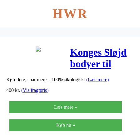
HWR
Konges Sløjd
bodyer til
nyfødt i
Køb flere, spar mere – 100% økologisk.
(Læs mere)
økologisk
400
kr.
(Vis fragtpris)
bomuld, 3-pak
Læs mere »
– str. 44
Køb nu »