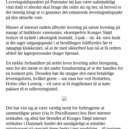
Leveringstidspunktet på Præmatur tøj kan være ualmindeligt
vital ifald vi absolut skal bruge din ordre nu og her, så herved er
det rimelig klogt at vi gransker det estimerede leveringstidspunkt
på den aktuelle vare.
Masser af internet outlets tilbyder levering på næste hverdag på
mange af butikkens varenumre, eksempelvis Konges Sløjd
bodyer til nyfødt i økologisk bomuld, 3-pak – str. 44, men husk
at det tager udgangspunkt i at bestillingen fuldbyrdes før et
nøjagtigt klokkeslæt, så at de med sikkerhed kan nå at få ordren
afsted før lagerpersonalet drager hjemad.
En række forhandlere på nettet lover levering uden beregning,
men for det meste er det under forudsætning af at der handles for
en konkret pris. Desuden bør du snuppe den mest betalelige
leveringsform, hvilket gerne – om man bor ved Holstebro,
Hobro eller Lemvig – vil være at få fragtfirmaet til at køre
pakken til et udleveringssted.
Det har vist sig at være vældig nemt for forbrugerne at
sammenligne priser (via fx PriceRunner) hos flere internet
selskaber, og altså har flertallet af Konges Sløjd internet
selskaber i Danmark fundet det uundgåeligt at mindske
prisniveauet på specielt deres bedst i test produkter – til juniorer,