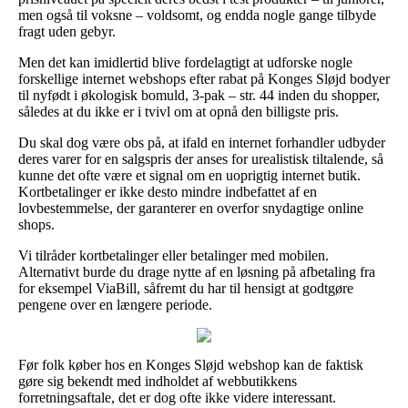
men også til voksne – voldsomt, og endda nogle gange tilbyde
fragt uden gebyr.
Men det kan imidlertid blive fordelagtigt at udforske nogle
forskellige internet webshops efter rabat på Konges Sløjd bodyer
til nyfødt i økologisk bomuld, 3-pak – str. 44 inden du shopper,
således at du ikke er i tvivl om at opnå den billigste pris.
Du skal dog være obs på, at ifald en internet forhandler udbyder
deres varer for en salgspris der anses for urealistisk tiltalende, så
kunne det ofte være et signal om en uoprigtig internet butik.
Kortbetalinger er ikke desto mindre indbefattet af en
lovbestemmelse, der garanterer en overfor snydagtige online
shops.
Vi tilråder kortbetalinger eller betalinger med mobilen.
Alternativt burde du drage nytte af en løsning på afbetaling fra
for eksempel ViaBill, såfremt du har til hensigt at godtgøre
pengene over en længere periode.
Før folk køber hos en Konges Sløjd webshop kan de faktisk
gøre sig bekendt med indholdet af webbutikkens
forretningsaftale, det er dog ofte ikke videre interessant.