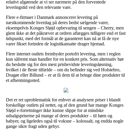
relativt afgørende at vi ser nærmere på den forventede
leveringstid ved den relevante vare.
Flere e-firmaer i Danmark annoncerer levering på
næstkommende hverdag på deres bedst sælgende varer,
eksempelvis Konges Sløjd opbevaring til sengen – Cherry, men
glem ikke at det påkræver at ordren aflægges tidligere end et fast
tidspunkt, med det formål at de garanteret kan nå at få de nye
varer fikset forinden de logistikansatte drager hjemad.
Flere internet outlets frembyder portofri levering, men i reglen
kun såfremt man handler for en konkret pris. Som alternativ bør
du beslutte sig for den mest prisbevidste leveringsløsning,
hvilket i de fleste tilfælde – om du befinder sig ved Holstebro,
Dragør eller Billund – er at få dem til at bringe dine produkter til
et afhentningssted.
Det er ret uproblematisk for enhver at analysere priser i blandt
forskellige outlets på nettet, og af den grund har mange Konges
Sløjd e-forretninger ikke kunne slippe for at mindske
udsalgspriserne på mange af deres produkter – til børn og
babyer, og ligeledes også til voksne – kolossalt, og endda nogle
gange sikre fragt uden gebyr.