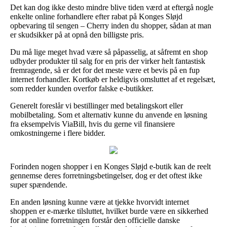
Det kan dog ikke desto mindre blive tiden værd at eftergå nogle
enkelte online forhandlere efter rabat på Konges Sløjd
opbevaring til sengen – Cherry inden du shopper, sådan at man
er skudsikker på at opnå den billigste pris.
Du må lige meget hvad være så påpasselig, at såfremt en shop
udbyder produkter til salg for en pris der virker helt fantastisk
fremragende, så er det for det meste være et bevis på en fup
internet forhandler. Kortkøb er heldigvis omsluttet af et regelsæt,
som redder kunden overfor falske e-butikker.
Generelt foreslår vi bestillinger med betalingskort eller
mobilbetaling. Som et alternativ kunne du anvende en løsning
fra eksempelvis ViaBill, hvis du gerne vil finansiere
omkostningerne i flere bidder.
Forinden nogen shopper i en Konges Sløjd e-butik kan de reelt
gennemse deres forretningsbetingelser, dog er det oftest ikke
super spændende.
En anden løsning kunne være at tjekke hvorvidt internet
shoppen er e-mærke tilsluttet, hvilket burde være en sikkerhed
for at online forretningen forstår den officielle danske