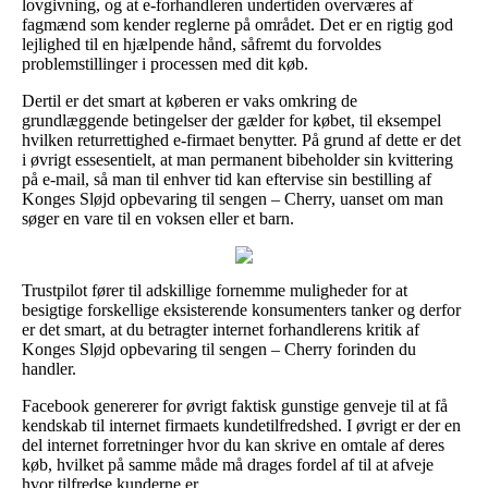
lovgivning, og at e-forhandleren undertiden overværes af
fagmænd som kender reglerne på området. Det er en rigtig god
lejlighed til en hjælpende hånd, såfremt du forvoldes
problemstillinger i processen med dit køb.
Dertil er det smart at køberen er vaks omkring de
grundlæggende betingelser der gælder for købet, til eksempel
hvilken returrettighed e-firmaet benytter. På grund af dette er det
i øvrigt essesentielt, at man permanent bibeholder sin kvittering
på e-mail, så man til enhver tid kan eftervise sin bestilling af
Konges Sløjd opbevaring til sengen – Cherry, uanset om man
søger en vare til en voksen eller et barn.
Trustpilot fører til adskillige fornemme muligheder for at
besigtige forskellige eksisterende konsumenters tanker og derfor
er det smart, at du betragter internet forhandlerens kritik af
Konges Sløjd opbevaring til sengen – Cherry forinden du
handler.
Facebook genererer for øvrigt faktisk gunstige genveje til at få
kendskab til internet firmaets kundetilfredshed. I øvrigt er der en
del internet forretninger hvor du kan skrive en omtale af deres
køb, hvilket på samme måde må drages fordel af til at afveje
hvor tilfredse kunderne er.