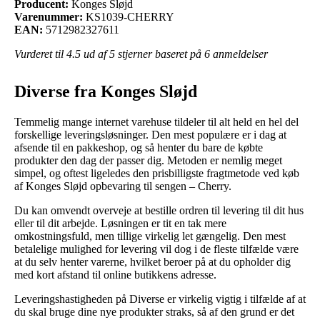
Producent:
Konges Sløjd
Varenummer:
KS1039-CHERRY
EAN:
5712982327611
Vurderet til
4.5
ud af 5 stjerner baseret på
6
anmeldelser
Diverse fra Konges Sløjd
Temmelig mange internet varehuse tildeler til alt held en hel del
forskellige leveringsløsninger. Den mest populære er i dag at
afsende til en pakkeshop, og så henter du bare de købte
produkter den dag der passer dig. Metoden er nemlig meget
simpel, og oftest ligeledes den prisbilligste fragtmetode ved køb
af Konges Sløjd opbevaring til sengen – Cherry.
Du kan omvendt overveje at bestille ordren til levering til dit hus
eller til dit arbejde. Løsningen er tit en tak mere
omkostningsfuld, men tillige virkelig let gængelig. Den mest
betalelige mulighed for levering vil dog i de fleste tilfælde være
at du selv henter varerne, hvilket beroer på at du opholder dig
med kort afstand til online butikkens adresse.
Leveringshastigheden på Diverse er virkelig vigtig i tilfælde af at
du skal bruge dine nye produkter straks, så af den grund er det