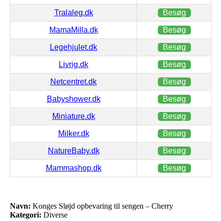
Tralaleg.dk
Besøg
MamaMilla.dk
Besøg
Legehjulet.dk
Besøg
Livrig.dk
Besøg
Netcentret.dk
Besøg
Babyshower.dk
Besøg
Miniature.dk
Besøg
Milker.dk
Besøg
NatureBaby.dk
Besøg
Mammashop.dk
Besøg
Navn:
Konges Sløjd opbevaring til sengen – Cherry
Kategori:
Diverse