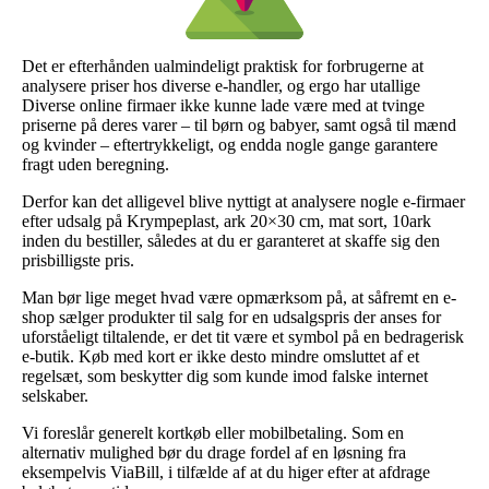
Det er efterhånden ualmindeligt praktisk for forbrugerne at
analysere priser hos diverse e-handler, og ergo har utallige
Diverse online firmaer ikke kunne lade være med at tvinge
priserne på deres varer – til børn og babyer, samt også til mænd
og kvinder – eftertrykkeligt, og endda nogle gange garantere
fragt uden beregning.
Derfor kan det alligevel blive nyttigt at analysere nogle e-firmaer
efter udsalg på Krympeplast, ark 20×30 cm, mat sort, 10ark
inden du bestiller, således at du er garanteret at skaffe sig den
prisbilligste pris.
Man bør lige meget hvad være opmærksom på, at såfremt en e-
shop sælger produkter til salg for en udsalgspris der anses for
uforståeligt tiltalende, er det tit være et symbol på en bedragerisk
e-butik. Køb med kort er ikke desto mindre omsluttet af et
regelsæt, som beskytter dig som kunde imod falske internet
selskaber.
Vi foreslår generelt kortkøb eller mobilbetaling. Som en
alternativ mulighed bør du drage fordel af en løsning fra
eksempelvis ViaBill, i tilfælde af at du higer efter at afdrage