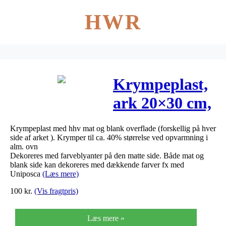
HWR
Krympeplast,
ark 20×30 cm,
mat sort,
Krympeplast med hhv mat og blank overflade (forskellig på hver
10ark
side af arket ). Krymper til ca. 40% størrelse ved opvarmning i
alm. ovn
Dekoreres med farveblyanter på den matte side. Både mat og
blank side kan dekoreres med dækkende farver fx med
Uniposca
(Læs mere)
100
kr.
(Vis fragtpris)
Læs mere »