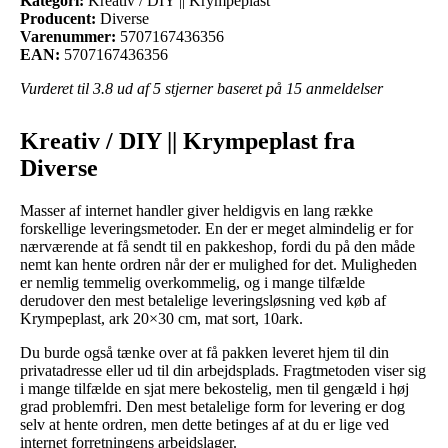
Kategori:
Kreativ / DIY || Krympeplast
Producent:
Diverse
Varenummer:
5707167436356
EAN:
5707167436356
Vurderet til
3.8
ud af 5 stjerner baseret på
15
anmeldelser
Kreativ / DIY || Krympeplast fra
Diverse
Masser af internet handler giver heldigvis en lang række
forskellige leveringsmetoder. En der er meget almindelig er for
nærværende at få sendt til en pakkeshop, fordi du på den måde
nemt kan hente ordren når der er mulighed for det. Muligheden
er nemlig temmelig overkommelig, og i mange tilfælde
derudover den mest betalelige leveringsløsning ved køb af
Krympeplast, ark 20×30 cm, mat sort, 10ark.
Du burde også tænke over at få pakken leveret hjem til din
privatadresse eller ud til din arbejdsplads. Fragtmetoden viser sig
i mange tilfælde en sjat mere bekostelig, men til gengæld i høj
grad problemfri. Den mest betalelige form for levering er dog
selv at hente ordren, men dette betinges af at du er lige ved
internet forretningens arbejdslager.