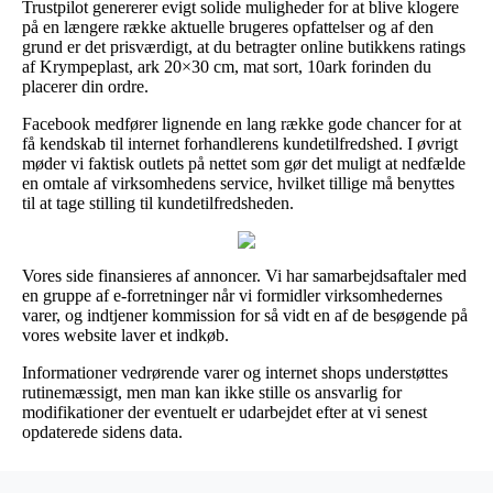
Trustpilot genererer evigt solide muligheder for at blive klogere
på en længere række aktuelle brugeres opfattelser og af den
grund er det prisværdigt, at du betragter online butikkens ratings
af Krympeplast, ark 20×30 cm, mat sort, 10ark forinden du
placerer din ordre.
Facebook medfører lignende en lang række gode chancer for at
få kendskab til internet forhandlerens kundetilfredshed. I øvrigt
møder vi faktisk outlets på nettet som gør det muligt at nedfælde
en omtale af virksomhedens service, hvilket tillige må benyttes
til at tage stilling til kundetilfredsheden.
Vores side finansieres af annoncer. Vi har samarbejdsaftaler med
en gruppe af e-forretninger når vi formidler virksomhedernes
varer, og indtjener kommission for så vidt en af de besøgende på
vores website laver et indkøb.
Informationer vedrørende varer og internet shops understøttes
rutinemæssigt, men man kan ikke stille os ansvarlig for
modifikationer der eventuelt er udarbejdet efter at vi senest
opdaterede sidens data.