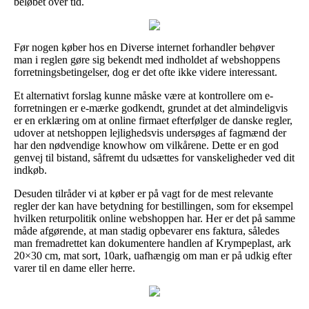
beløbet over tid.
Før nogen køber hos en Diverse internet forhandler behøver
man i reglen gøre sig bekendt med indholdet af webshoppens
forretningsbetingelser, dog er det ofte ikke videre interessant.
Et alternativt forslag kunne måske være at kontrollere om e-
forretningen er e-mærke godkendt, grundet at det almindeligvis
er en erklæring om at online firmaet efterfølger de danske regler,
udover at netshoppen lejlighedsvis undersøges af fagmænd der
har den nødvendige knowhow om vilkårene. Dette er en god
genvej til bistand, såfremt du udsættes for vanskeligheder ved dit
indkøb.
Desuden tilråder vi at køber er på vagt for de mest relevante
regler der kan have betydning for bestillingen, som for eksempel
hvilken returpolitik online webshoppen har. Her er det på samme
måde afgørende, at man stadig opbevarer ens faktura, således
man fremadrettet kan dokumentere handlen af Krympeplast, ark
20×30 cm, mat sort, 10ark, uafhængig om man er på udkig efter
varer til en dame eller herre.