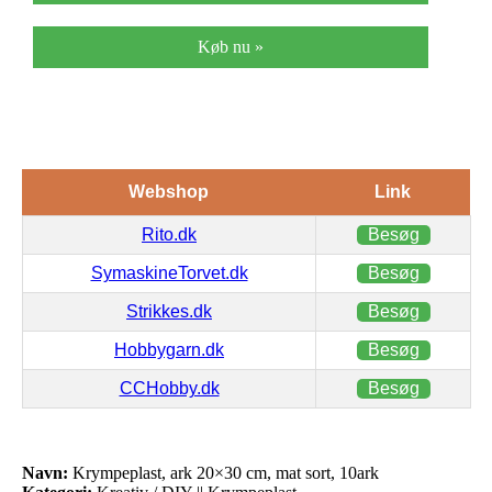
Køb nu »
Webshop
Link
Rito.dk
Besøg
SymaskineTorvet.dk
Besøg
Strikkes.dk
Besøg
Hobbygarn.dk
Besøg
CCHobby.dk
Besøg
Navn:
Krympeplast, ark 20×30 cm, mat sort, 10ark