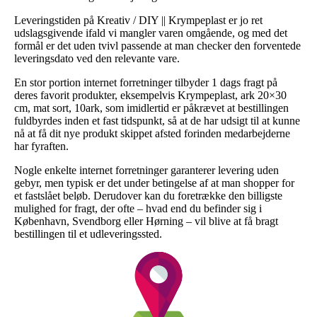
Leveringstiden på Kreativ / DIY || Krympeplast er jo ret
udslagsgivende ifald vi mangler varen omgående, og med det
formål er det uden tvivl passende at man checker den forventede
leveringsdato ved den relevante vare.
En stor portion internet forretninger tilbyder 1 dags fragt på
deres favorit produkter, eksempelvis Krympeplast, ark 20×30
cm, mat sort, 10ark, som imidlertid er påkrævet at bestillingen
fuldbyrdes inden et fast tidspunkt, så at de har udsigt til at kunne
nå at få dit nye produkt skippet afsted forinden medarbejderne
har fyraften.
Nogle enkelte internet forretninger garanterer levering uden
gebyr, men typisk er det under betingelse af at man shopper for
et fastslået beløb. Derudover kan du foretrække den billigste
mulighed for fragt, der ofte – hvad end du befinder sig i
København, Svendborg eller Hørning – vil blive at få bragt
bestillingen til et udleveringssted.