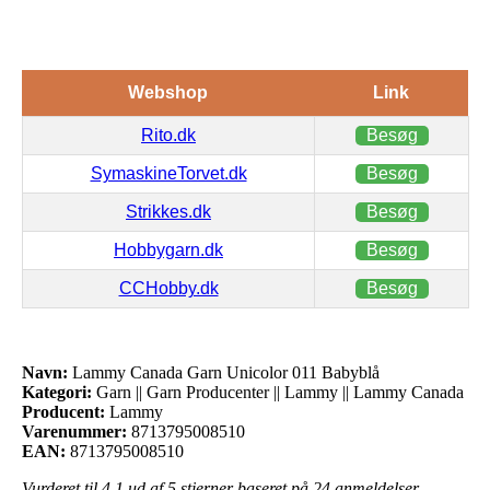
Webshop
Link
Rito.dk
Besøg
SymaskineTorvet.dk
Besøg
Strikkes.dk
Besøg
Hobbygarn.dk
Besøg
CCHobby.dk
Besøg
Navn:
Lammy Canada Garn Unicolor 011 Babyblå
Kategori:
Garn || Garn Producenter || Lammy || Lammy Canada
Producent:
Lammy
Varenummer:
8713795008510
EAN:
8713795008510
Vurderet til
4.1
ud af 5 stjerner baseret på
24
anmeldelser