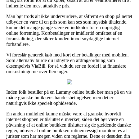
Babyblå forud for at du køber, sådan at du er velinformeret til at
indhente den mest attraktive pris.
Man bør trods alt ikke undervurdere, at såfremt en shop på nettet
udbyder en vare til en pris som kan ses som mystisk tiltalende,
kunne det mange gange være en indikator for en uoprigtig
online forretning. Kortbetalinger er imidlertid omfattet af en
foranstaltning, der sikrer kunden imod snydagtige internet
forhandlere.
Vi foreslår generelt køb med kort eller betalinger med mobilen.
Som alternativ burde du udnytte en afdragsordning som
eksempelvis ViaBill, for så vidt du ser en fordel i at finansiere
omkostningerne over flere uger.
Inden folk bestiller på en Lammy online butik bør man på en vis
måde granske butikkens handelsbetingelser, men det er
naturligvis ikke specielt ophidsende.
En anden mulighed kunne måske være at granske hvorvidt
internet shoppen er tilsluttet e-mærket, siden det bør være en
påvisning af at online butikken tilslutter sig de gældende danske
regler, udover at online butikken rutinemæssigt monitoreres af
jurister som har megen viden om reglerne. Dette er desuden din