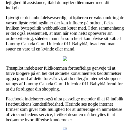
lejlighed til assistance, ifald du møder dilemmaer med dit
indkøb.
I øvrigt er det anbefalelsesværdigt at køberen er vaks omkring de
væsentligste retningslinjer der kan influere på ordren, f.eks.
hvilken byttepolitik webbutikken kører med. I den sammenhæng
er det også essesentielt, at man når som helst opbevarer sin
ordrekvittering, således man når som helst kan påvise sit køb af
Lammy Canada Garn Unicolor 011 Babyblå, hvad end man
søger en vare til en kvinde eller mand.
Trustpilot indebærer fuldkommen fortræffelige genveje til at
blive klogere på en hel del aktuelle konsumenters bedømmelser
og på grund af dette foreslår vi, at du eftergår internet shoppens
ratings af Lammy Canada Garn Unicolor 011 Babyblå forud for
at du færdiggør din shopping.
Facebook indebærer også ultra passelige metoder til at få indblik
i netbutikkens kundetilfredshed. Herinde ses nogle internet
firmaer som giver folk mulighed for at udfærdige en anmeldelse
af virksomhedens service, hvilket desuden må benyttes til at
bedømme hvor tilfredse kunderne er.