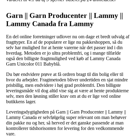
Garn || Garn Producenter || Lammy ||
Lammy Canada fra Lammy
En del online forretninger udlover nu om dage et bredt udvalg af
fragttyper. En af de populære er lige nu pakkeshoppen, så du
selv har mulighed for at hente varerne når det passer ind i din
hverdag. Metoden er jo ultra problemfri, og i mange tilfælde
også den billigste fragtmulighed ved køb af Lammy Canada
Garn Unicolor 011 Babyblå.
Du bør endvidere prøve at få ordren bragt til din bolig eller til
hvor du arbejder. Fragtmetoden bliver undertiden en sjat mindre
prisbillig, men endvidere i høj grad problemfri. Den billigste
leveringsmåde vil dog altid vise sig at være at hente produkterne
selv, men den løsning stiller krav om at du er lige ved online
butikkens lager.
Leveringsdygtigheden på Garn || Garn Producenter || Lammy ||
Lammy Canada er selvfølgelig super relevant om man behøver
din pakke nu og her, så herved er det ganske passende at man
kontrollerer tidshorisonten for levering for den vedkommende
vare.