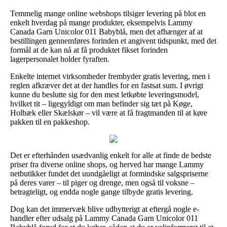
Temmelig mange online webshops tilsiger levering på blot en
enkelt hverdag på mange produkter, eksempelvis Lammy
Canada Garn Unicolor 011 Babyblå, men det afhænger af at
bestillingen gennemføres forinden et angivent tidspunkt, med det
formål at de kan nå at få produktet fikset forinden
lagerpersonalet holder fyraften.
Enkelte internet virksomheder frembyder gratis levering, men i
reglen afkræver det at der handles for en fastsat sum. I øvrigt
kunne du beslutte sig for den mest letkøbte leveringsmodel,
hvilket tit – ligegyldigt om man befinder sig tæt på Køge,
Holbæk eller Skælskør – vil være at få fragtmanden til at køre
pakken til en pakkeshop.
Det er efterhånden usædvanlig enkelt for alle at finde de bedste
priser fra diverse online shops, og herved har mange Lammy
netbutikker fundet det uundgåeligt at formindske salgspriserne
på deres varer – til piger og drenge, men også til voksne –
betragteligt, og endda nogle gange tilbyde gratis levering.
Dog kan det immervæk blive udbytterigt at eftergå nogle e-
handler efter udsalg på Lammy Canada Garn Unicolor 011