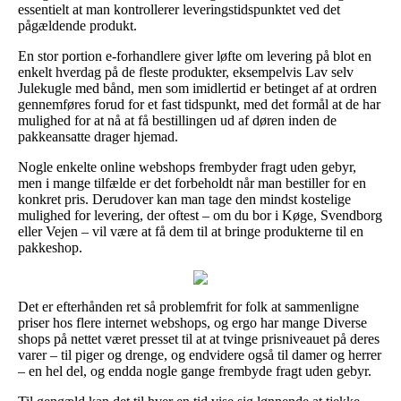
essentielt at man kontrollerer leveringstidspunktet ved det
pågældende produkt.
En stor portion e-forhandlere giver løfte om levering på blot en
enkelt hverdag på de fleste produkter, eksempelvis Lav selv
Julekugle med bånd, men som imidlertid er betinget af at ordren
gennemføres forud for et fast tidspunkt, med det formål at de har
mulighed for at nå at få bestillingen ud af døren inden de
pakkeansatte drager hjemad.
Nogle enkelte online webshops frembyder fragt uden gebyr,
men i mange tilfælde er det forbeholdt når man bestiller for en
konkret pris. Derudover kan man tage den mindst kostelige
mulighed for levering, der oftest – om du bor i Køge, Svendborg
eller Vejen – vil være at få dem til at bringe produkterne til en
pakkeshop.
Det er efterhånden ret så problemfrit for folk at sammenligne
priser hos flere internet webshops, og ergo har mange Diverse
shops på nettet været presset til at at tvinge prisniveauet på deres
varer – til piger og drenge, og endvidere også til damer og herrer
– en hel del, og endda nogle gange frembyde fragt uden gebyr.