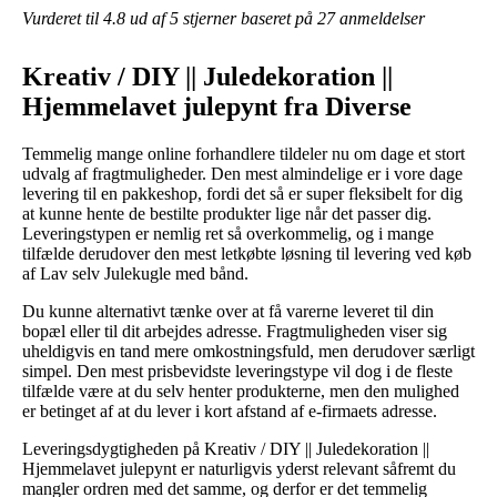
Vurderet til
4.8
ud af 5 stjerner baseret på
27
anmeldelser
Kreativ / DIY || Juledekoration ||
Hjemmelavet julepynt fra Diverse
Temmelig mange online forhandlere tildeler nu om dage et stort
udvalg af fragtmuligheder. Den mest almindelige er i vore dage
levering til en pakkeshop, fordi det så er super fleksibelt for dig
at kunne hente de bestilte produkter lige når det passer dig.
Leveringstypen er nemlig ret så overkommelig, og i mange
tilfælde derudover den mest letkøbte løsning til levering ved køb
af Lav selv Julekugle med bånd.
Du kunne alternativt tænke over at få varerne leveret til din
bopæl eller til dit arbejdes adresse. Fragtmuligheden viser sig
uheldigvis en tand mere omkostningsfuld, men derudover særligt
simpel. Den mest prisbevidste leveringstype vil dog i de fleste
tilfælde være at du selv henter produkterne, men den mulighed
er betinget af at du lever i kort afstand af e-firmaets adresse.
Leveringsdygtigheden på Kreativ / DIY || Juledekoration ||
Hjemmelavet julepynt er naturligvis yderst relevant såfremt du
mangler ordren med det samme, og derfor er det temmelig