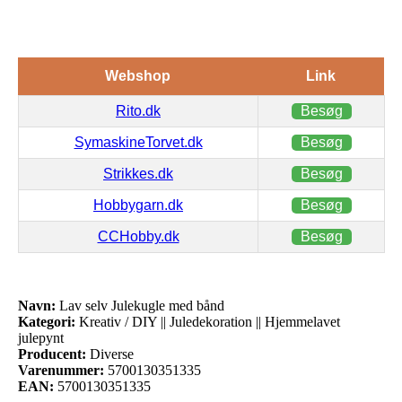
Webshop
Link
Rito.dk
Besøg
SymaskineTorvet.dk
Besøg
Strikkes.dk
Besøg
Hobbygarn.dk
Besøg
CCHobby.dk
Besøg
Navn:
Lav selv Julekugle med bånd
Kategori:
Kreativ / DIY || Juledekoration || Hjemmelavet
julepynt
Producent:
Diverse
Varenummer:
5700130351335
EAN:
5700130351335