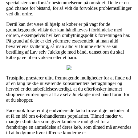
specialister som forstår bestemmelserne på området. Dette er en
god chance for bistand, for så vidt du forvoldes problemstillinger
ved din ordre.
Dertil kan det være til hjælp at køber er på vagt for de
grundlæggende vilkår der kan håndhæves i forbindelse med
ordren, eksempelvis hvilken ombytningspolitik forretningen har.
På grund af dette er det ydermere essesentielt, at man altid
bevarer ens kvittering, så man altid vil kunne eftervise sin
bestilling af Lav selv Julekugle med bånd, uanset om du skal
købe gave til en voksen eller et barn.
Trustpilot præsterer ultra fremragende muligheder for at finde ud
af en lang række nuværende konsumenters betragtninger og
herved er det anbefalelsesværdigt, at du efterforsker internet
shoppens vurderinger af Lav selv Julekugle med bånd forud for
at du shopper.
Facebook forærer dig endvidere de facto troværdige metoder til
at få en idé om e-forhandlerens popularitet. Tilmed møder vi
mange e-butikker som giver kunderne mulighed for at
frembringe en anmeldelse af deres køb, som tilmed må anvendes
til at bedømme hvor tilfredse kunderne er.