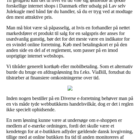
Til gengæld kan det til hver en tid vise sig lønnende at tjekke
forskellige internet shops i Danmark efter udsalg på Lav selv
Julekugle med bånd før du handler, så du er tryg ved at modtage
den mest attraktive pris.
Man må blot være så påpasselig, at hvis en forhandler på nettet
markedsfører et produkt til salg for en salgspris der anses for
usædvanlig gunstig, bør det for det meste være en indikator for
en svindel online forretning. Køb med betalingskort er på den
anden side en del af et reglement, som passer på en imod
uoprigtige internet webshops.
Vi tilråder generelt kortkøb eller mobilbetaling. Som et alternativ
burde du bruge en afdragsløsning fra f.eks. ViaBill, forudsat du
tilstræber at finansiere omkostningerne over tid.
Inden nogen bestiller på en Diverse e-forretning behøver man på
en vis måde tyde webbutikkens handelsvilkår, dog er det i reglen
ikke specielt ophidsende.
En nem løsning kunne være at undersøge om e-shoppen er
medlem af e-mærke ordningen, fordi det skulle være et
kendetegn for at e-butikken adlyder gældende dansk lovgivning,
tillige med at online butikken fra tid til anden monitoreres af