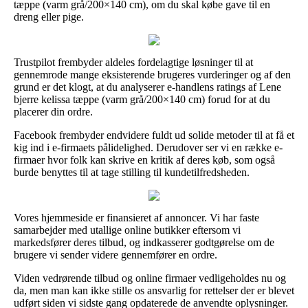
tæppe (varm grå/200×140 cm), om du skal købe gave til en
dreng eller pige.
Trustpilot frembyder aldeles fordelagtige løsninger til at
gennemrode mange eksisterende brugeres vurderinger og af den
grund er det klogt, at du analyserer e-handlens ratings af Lene
bjerre kelissa tæppe (varm grå/200×140 cm) forud for at du
placerer din ordre.
Facebook frembyder endvidere fuldt ud solide metoder til at få et
kig ind i e-firmaets pålidelighed. Derudover ser vi en række e-
firmaer hvor folk kan skrive en kritik af deres køb, som også
burde benyttes til at tage stilling til kundetilfredsheden.
Vores hjemmeside er finansieret af annoncer. Vi har faste
samarbejder med utallige online butikker eftersom vi
markedsfører deres tilbud, og indkasserer godtgørelse om de
brugere vi sender videre gennemfører en ordre.
Viden vedrørende tilbud og online firmaer vedligeholdes nu og
da, men man kan ikke stille os ansvarlig for rettelser der er blevet
udført siden vi sidste gang opdaterede de anvendte oplysninger.