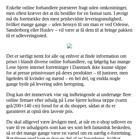
Enkelte online forhandlere præsterer fragt uden omkostninger,
men oftest kræver det at du bestiller for en fastsat sum. I øvrigt
må du foretrække den mest prisbevidste leveringsmulighed,
hvilket mange gange – uden hensyn til om man er ved Odense,
Sønderborg eller Haslev – vil være at få dem til at bringe pakken
til et udleveringssted.
Det er særligt nemt for alle og enhver at finde information om
priser i blandt diverse online forhandlere, og følgelig har mange
Lene bjerre internet forretninger i Danmark ikke kunne slippe
for at presse prisniveauet på deres produkter – til juniorer, men
ligeledes til kvinder og mænd – en hel del, og endda nogle
gange byde på levering uden beregning.
Dog kan det immervæk vise sig indbringende at undersøge flere
online firmaer efter udsalg på Lene bjerre kelissa tæppe (varm
grå/200×140 cm) forud for at du shopper, sådan at du er
garanteret at opnå den laveste pris.
Du skal alligevel være årvågen med, at når en e-shop udlover en
vare til en udsalgspris som kan ses som helt fantastisk beskeden,
så er det mange gange være en varsel om en uærlig e-forretning.
Betalinger med kort er dog en del af en forordning, hvilket