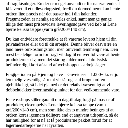
af fragtløsninger. En der er meget anvendt er for nærværende at
få leveret til et udleveringssted, fordi du dermed nemt kan hente
ordren lige præcis når det passer ind i din kalender.
Fragtmetoden er nemlig særdeles enkel, samt mange gange
tillige den mest prisbevidste leveringsudgave ved køb af Lene
bjerre kelissa tæppe (varm grå/200×140 cm).
Du kan endvidere foretrække at få varerne leveret hjem til din
privatadresse eller ud til dit arbejde. Denne bliver desværre en
tand mere omkostningsfuld, men omvendt temmelig nem. Den
mest betalelige form for fragt vil dog til enhver tid være at hente
produkterne selv, men det står og falder med at du fysisk
befinder dig i kort afstand af webshoppens arbejdslager.
Fragtperioden på Hjem og have – Gaveideer – 1.000+ kr. er jo
temmelig væsentlig såfremt vi står og skal bruge ordren
øjeblikkeligt, så i det øjemed er det relativt væsentligt at vi
dobbelttjekker leveringstidspunktet for den vedkommende vare.
Flere e-shops stiller garanti om dag-til-dag fragt på masser af
produkter, eksempelvis Lene bjerre kelissa tæppe (varm
grå/200×140 cm), men som ikke desto mindre betinges af at
ordren køres igennem tidligere end et angivent tidspunkt, så de
har mulighed for at nå at få produkterne pakket forud for at
lagermedarbejderne har fyraften.