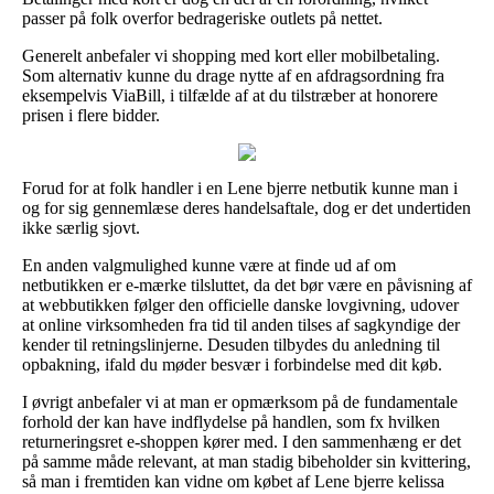
passer på folk overfor bedrageriske outlets på nettet.
Generelt anbefaler vi shopping med kort eller mobilbetaling.
Som alternativ kunne du drage nytte af en afdragsordning fra
eksempelvis ViaBill, i tilfælde af at du tilstræber at honorere
prisen i flere bidder.
Forud for at folk handler i en Lene bjerre netbutik kunne man i
og for sig gennemlæse deres handelsaftale, dog er det undertiden
ikke særlig sjovt.
En anden valgmulighed kunne være at finde ud af om
netbutikken er e-mærke tilsluttet, da det bør være en påvisning af
at webbutikken følger den officielle danske lovgivning, udover
at online virksomheden fra tid til anden tilses af sagkyndige der
kender til retningslinjerne. Desuden tilbydes du anledning til
opbakning, ifald du møder besvær i forbindelse med dit køb.
I øvrigt anbefaler vi at man er opmærksom på de fundamentale
forhold der kan have indflydelse på handlen, som fx hvilken
returneringsret e-shoppen kører med. I den sammenhæng er det
på samme måde relevant, at man stadig bibeholder sin kvittering,
så man i fremtiden kan vidne om købet af Lene bjerre kelissa