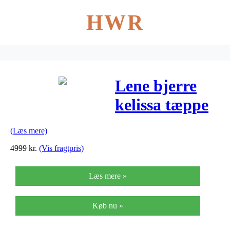
HWR
Lene bjerre
kelissa tæppe
(varm
(Læs mere)
grå/200×140
4999
kr.
(Vis fragtpris)
cm)
Læs mere »
Køb nu »