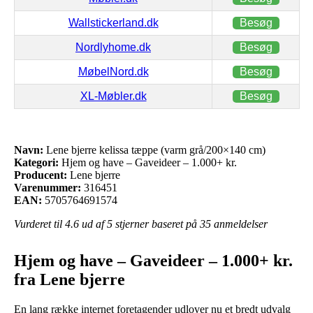
Wallstickerland.dk
Besøg
Nordlyhome.dk
Besøg
MøbelNord.dk
Besøg
XL-Møbler.dk
Besøg
Navn:
Lene bjerre kelissa tæppe (varm grå/200×140 cm)
Kategori:
Hjem og have – Gaveideer – 1.000+ kr.
Producent:
Lene bjerre
Varenummer:
316451
EAN:
5705764691574
Vurderet til
4.6
ud af 5 stjerner baseret på
35
anmeldelser
Hjem og have – Gaveideer – 1.000+ kr.
fra Lene bjerre
En lang række internet foretagender udlover nu et bredt udvalg