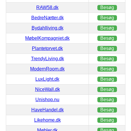
RAW58.dk
Besøg
BedreNætter.dk
Besøg
Bydahlliving.dk
Besøg
MøbelKompagniet.dk
Besøg
Plantetorvet.dk
Besøg
TrendyLiving.dk
Besøg
ModernRoom.dk
Besøg
LuxLight.dk
Besøg
NiceWall.dk
Besøg
Unishop.nu
Besøg
HaveHandel.dk
Besøg
Likehome.dk
Besøg
Møbler.dk
Besøg