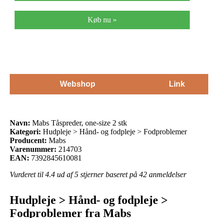
Køb nu »
Webshop
Link
Navn:
Mabs Tåspreder, one-size 2 stk
Kategori:
Hudpleje > Hånd- og fodpleje > Fodproblemer
Producent:
Mabs
Varenummer:
214703
EAN:
7392845610081
Vurderet til
4.4
ud af 5 stjerner baseret på
42
anmeldelser
Hudpleje > Hånd- og fodpleje >
Fodproblemer fra Mabs