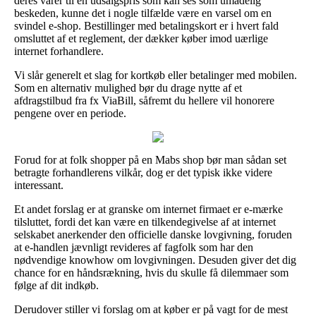
deres varer til en udsalgspris som kan ses som umådelig
beskeden, kunne det i nogle tilfælde være en varsel om en
svindel e-shop. Bestillinger med betalingskort er i hvert fald
omsluttet af et reglement, der dækker køber imod uærlige
internet forhandlere.
Vi slår generelt et slag for kortkøb eller betalinger med mobilen.
Som en alternativ mulighed bør du drage nytte af et
afdragstilbud fra fx ViaBill, såfremt du hellere vil honorere
pengene over en periode.
Forud for at folk shopper på en Mabs shop bør man sådan set
betragte forhandlerens vilkår, dog er det typisk ikke videre
interessant.
Et andet forslag er at granske om internet firmaet er e-mærke
tilsluttet, fordi det kan være en tilkendegivelse af at internet
selskabet anerkender den officielle danske lovgivning, foruden
at e-handlen jævnligt revideres af fagfolk som har den
nødvendige knowhow om lovgivningen. Desuden giver det dig
chance for en håndsrækning, hvis du skulle få dilemmaer som
følge af dit indkøb.
Derudover stiller vi forslag om at køber er på vagt for de mest