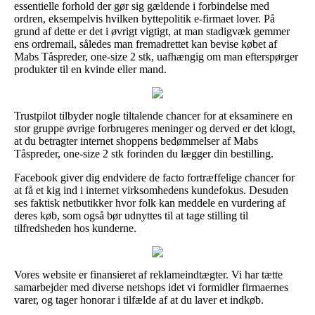
essentielle forhold der gør sig gældende i forbindelse med
ordren, eksempelvis hvilken byttepolitik e-firmaet lover. På
grund af dette er det i øvrigt vigtigt, at man stadigvæk gemmer
ens ordremail, således man fremadrettet kan bevise købet af
Mabs Tåspreder, one-size 2 stk, uafhængig om man efterspørger
produkter til en kvinde eller mand.
Trustpilot tilbyder nogle tiltalende chancer for at eksaminere en
stor gruppe øvrige forbrugeres meninger og derved er det klogt,
at du betragter internet shoppens bedømmelser af Mabs
Tåspreder, one-size 2 stk forinden du lægger din bestilling.
Facebook giver dig endvidere de facto fortræffelige chancer for
at få et kig ind i internet virksomhedens kundefokus. Desuden
ses faktisk netbutikker hvor folk kan meddele en vurdering af
deres køb, som også bør udnyttes til at tage stilling til
tilfredsheden hos kunderne.
Vores website er finansieret af reklameindtægter. Vi har tætte
samarbejder med diverse netshops idet vi formidler firmaernes
varer, og tager honorar i tilfælde af at du laver et indkøb.