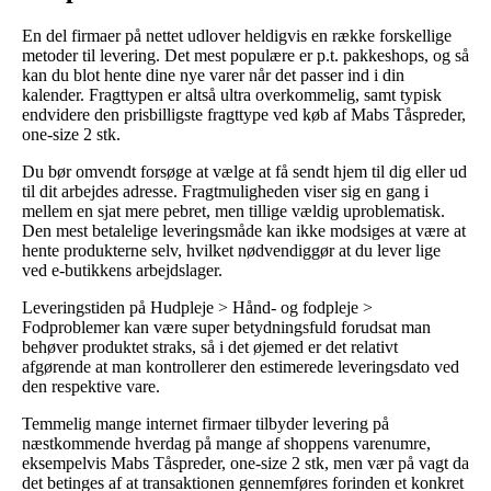
En del firmaer på nettet udlover heldigvis en række forskellige
metoder til levering. Det mest populære er p.t. pakkeshops, og så
kan du blot hente dine nye varer når det passer ind i din
kalender. Fragttypen er altså ultra overkommelig, samt typisk
endvidere den prisbilligste fragttype ved køb af Mabs Tåspreder,
one-size 2 stk.
Du bør omvendt forsøge at vælge at få sendt hjem til dig eller ud
til dit arbejdes adresse. Fragtmuligheden viser sig en gang i
mellem en sjat mere pebret, men tillige vældig uproblematisk.
Den mest betalelige leveringsmåde kan ikke modsiges at være at
hente produkterne selv, hvilket nødvendiggør at du lever lige
ved e-butikkens arbejdslager.
Leveringstiden på Hudpleje > Hånd- og fodpleje >
Fodproblemer kan være super betydningsfuld forudsat man
behøver produktet straks, så i det øjemed er det relativt
afgørende at man kontrollerer den estimerede leveringsdato ved
den respektive vare.
Temmelig mange internet firmaer tilbyder levering på
næstkommende hverdag på mange af shoppens varenumre,
eksempelvis Mabs Tåspreder, one-size 2 stk, men vær på vagt da
det betinges af at transaktionen gennemføres forinden et konkret