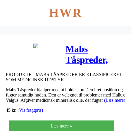
HWR
Mabs
Tåspreder,
one-size 2 stk
PRODUKTET MABS TÅSPREDER ER KLASSIFICERET
SOM MEDICINSK UDSTYR.
Mabs Tåspreder hjælper med at holde storetåen i ret position og
fugter samtidig huden. Den er velegnet til problemer med Hallux
Valgus. Afgiver medicinsk mineralisk olie, der fugter
(Læs mere)
45
kr.
(Vis fragtpris)
Læs mere »