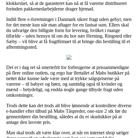
klokkeslæt, så at de garanteret kan nå at få varerne distribueret
forinden pakkemedarbejderne drager hjemad.
Indtil flere e-forretninger i Danmark sikrer fragt uden gebyr, men
for det meste kun når man aftager for en fastsat sum. Ellers skal
du udvælge den billigste form for levering, hvilket i mange
tilfælde – uden hensyn til om du bor nær Herning, Ringsted eller
Sæby – vil blive at få fragtfirmaet til at bringe din bestilling til et
afhentningssted.
Det er i dag ret så smertefrit for forbrugerne at prissammenligne
på flere online outlets, og ergo har flertallet af Mabs butikker på
nettet ikke kunne lade være med at trykke salgspriserne på
varerne – til babyer og børn, og samtidig også til kvinder og
mænd – betydeligt, og endda nogle gange tilbyde fragt uden
omkostninger.
Trods dette kan det trods alt blive lønnende at kontrollere diverse
e-handler efter tilbud på Mabs Tåspreder, one-size 2 stk før du
gennemfører din bestilling, således at du er skudsikker på at
antage den laveste pris.
Man skal trods alt være klar over, at når en internet shop sælger