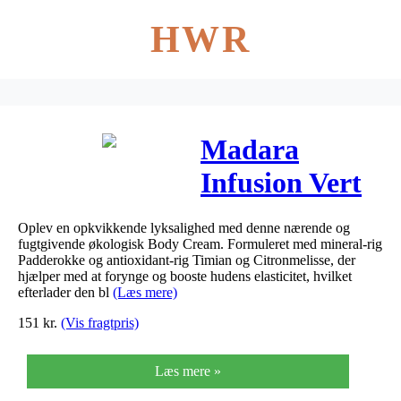
HWR
Madara
Infusion Vert
Intense
Oplev en opkvikkende lyksalighed med denne nærende og
Antioxidant
fugtgivende økologisk Body Cream. Formuleret med mineral-rig
Padderokke og antioxidant-rig Timian og Citronmelisse, der
Body Cream 1
hjælper med at forynge og booste hudens elasticitet, hvilket
efterlader den bl
(Læs mere)
stk
151
kr.
(Vis fragtpris)
Læs mere »