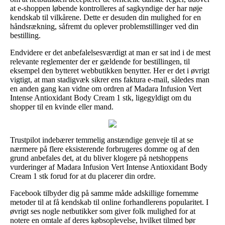
at e-shoppen løbende kontrolleres af sagkyndige der har nøje
kendskab til vilkårene. Dette er desuden din mulighed for en
håndsrækning, såfremt du oplever problemstillinger ved din
bestilling.
Endvidere er det anbefalelsesværdigt at man er sat ind i de mest
relevante reglementer der er gældende for bestillingen, til
eksempel den bytteret webbutikken benytter. Her er det i øvrigt
vigtigt, at man stadigvæk sikrer ens faktura e-mail, således man
en anden gang kan vidne om ordren af Madara Infusion Vert
Intense Antioxidant Body Cream 1 stk, ligegyldigt om du
shopper til en kvinde eller mand.
Trustpilot indebærer temmelig anstændige genveje til at se
nærmere på flere eksisterende forbrugeres domme og af den
grund anbefales det, at du bliver klogere på netshoppens
vurderinger af Madara Infusion Vert Intense Antioxidant Body
Cream 1 stk forud for at du placerer din ordre.
Facebook tilbyder dig på samme måde adskillige fornemme
metoder til at få kendskab til online forhandlerens popularitet. I
øvrigt ses nogle netbutikker som giver folk mulighed for at
notere en omtale af deres købsoplevelse, hvilket tilmed bør