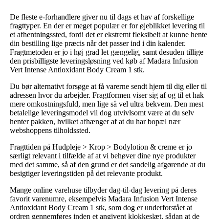
De fleste e-forhandlere giver nu til dags et hav af forskellige
fragttyper. En der er meget populær er for øjeblikket levering til
et afhentningssted, fordi det er ekstremt fleksibelt at kunne hente
din bestilling lige præcis når det passer ind i din kalender.
Fragtmetoden er jo i høj grad let gængelig, samt desuden tillige
den prisbilligste leveringsløsning ved køb af Madara Infusion
Vert Intense Antioxidant Body Cream 1 stk.
Du bør alternativt forsøge at få varerne sendt hjem til dig eller til
adressen hvor du arbejder. Fragtformen viser sig af og til et hak
mere omkostningsfuld, men lige så vel ultra bekvem. Den mest
betalelige leveringsmodel vil dog utvivlsomt være at du selv
henter pakken, hvilket afhænger af at du har bopæl nær
webshoppens tilholdssted.
Fragttiden på Hudpleje > Krop > Bodylotion & creme er jo
særligt relevant i tilfælde af at vi behøver dine nye produkter
med det samme, så af den grund er det sandelig afgørende at du
besigtiger leveringstiden på det relevante produkt.
Mange online varehuse tilbyder dag-til-dag levering på deres
favorit varenumre, eksempelvis Madara Infusion Vert Intense
Antioxidant Body Cream 1 stk, som dog er underforstået at
ordren gennemføres inden et angivent klokkeslæt, sådan at de