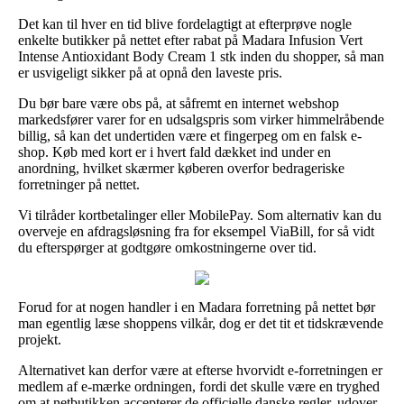
Det kan til hver en tid blive fordelagtigt at efterprøve nogle
enkelte butikker på nettet efter rabat på Madara Infusion Vert
Intense Antioxidant Body Cream 1 stk inden du shopper, så man
er usvigeligt sikker på at opnå den laveste pris.
Du bør bare være obs på, at såfremt en internet webshop
markedsfører varer for en udsalgspris som virker himmelråbende
billig, så kan det undertiden være et fingerpeg om en falsk e-
shop. Køb med kort er i hvert fald dækket ind under en
anordning, hvilket skærmer køberen overfor bedrageriske
forretninger på nettet.
Vi tilråder kortbetalinger eller MobilePay. Som alternativ kan du
overveje en afdragsløsning fra for eksempel ViaBill, for så vidt
du efterspørger at godtgøre omkostningerne over tid.
Forud for at nogen handler i en Madara forretning på nettet bør
man egentlig læse shoppens vilkår, dog er det tit et tidskrævende
projekt.
Alternativet kan derfor være at efterse hvorvidt e-forretningen er
medlem af e-mærke ordningen, fordi det skulle være en tryghed
om at netbutikken accepterer de officielle danske regler, udover