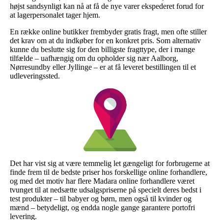
højst sandsynligt kan nå at få de nye varer ekspederet forud for
at lagerpersonalet tager hjem.
En række online butikker frembyder gratis fragt, men ofte stiller
det krav om at du indkøber for en konkret pris. Som alternativ
kunne du beslutte sig for den billigste fragttype, der i mange
tilfælde – uafhængig om du opholder sig nær Aalborg,
Nørresundby eller Jyllinge – er at få leveret bestillingen til et
udleveringssted.
Det har vist sig at være temmelig let gængeligt for forbrugerne at
finde frem til de bedste priser hos forskellige online forhandlere,
og med det motiv har flere Madara online forhandlere været
tvunget til at nedsætte udsalgspriserne på specielt deres bedst i
test produkter – til babyer og børn, men også til kvinder og
mænd – betydeligt, og endda nogle gange garantere portofri
levering.