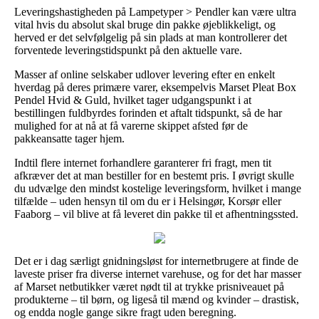
Leveringshastigheden på Lampetyper > Pendler kan være ultra
vital hvis du absolut skal bruge din pakke øjeblikkeligt, og
herved er det selvfølgelig på sin plads at man kontrollerer det
forventede leveringstidspunkt på den aktuelle vare.
Masser af online selskaber udlover levering efter en enkelt
hverdag på deres primære varer, eksempelvis Marset Pleat Box
Pendel Hvid & Guld, hvilket tager udgangspunkt i at
bestillingen fuldbyrdes forinden et aftalt tidspunkt, så de har
mulighed for at nå at få varerne skippet afsted før de
pakkeansatte tager hjem.
Indtil flere internet forhandlere garanterer fri fragt, men tit
afkræver det at man bestiller for en bestemt pris. I øvrigt skulle
du udvælge den mindst kostelige leveringsform, hvilket i mange
tilfælde – uden hensyn til om du er i Helsingør, Korsør eller
Faaborg – vil blive at få leveret din pakke til et afhentningssted.
Det er i dag særligt gnidningsløst for internetbrugere at finde de
laveste priser fra diverse internet varehuse, og for det har masser
af Marset netbutikker været nødt til at trykke prisniveauet på
produkterne – til børn, og ligeså til mænd og kvinder – drastisk,
og endda nogle gange sikre fragt uden beregning.