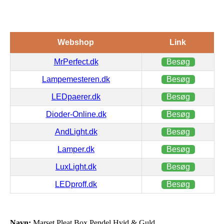
Webshop
Link
MrPerfect.dk
Besøg
Lampemesteren.dk
Besøg
LEDpaerer.dk
Besøg
Dioder-Online.dk
Besøg
AndLight.dk
Besøg
Lamper.dk
Besøg
LuxLight.dk
Besøg
LEDproff.dk
Besøg
Navn:
Marset Pleat Box Pendel Hvid & Guld