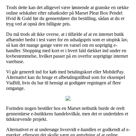
Trods dette kan det alligevel være lønnende at granske en række
online selskaber efter rabatkoder på Marset Pleat Box Pendel
Hvid & Guld før du gennemfører din bestilling, sådan at du er
tryg ved at opnå den billigste pris.
Du må trods alt ikke overse, at i tilfælde af at en internet butik
afhænder bedst i test varer for en udsalgspris som er utopisk lav,
så kan det mange gange være en varsel om en uoprigtig e-
handler. Shopping med kort er i hvert fald dækket ind under en
lovbestemmelse, hvilket passer på en overfor uoprigtige internet
varehuse.
Vi går generelt ind for køb med betalingskort eller MobilePay.
Alternativt kan du bruge et afbetalingstilbud som for eksempel
ViaBill, hvis du har til hensigt at godtgøre regningen af flere
omgange.
Forinden nogen bestiller hos en Marset netbutik burde de reelt
gennemlæse e-butikkens handelsvilkår, men det er undertiden et
tidskrævende projekt.
Alternativet er at undersøge hvorvidt e-handlen er godkendt af e-
mærket, eftersom det skulle være en antydning af at online