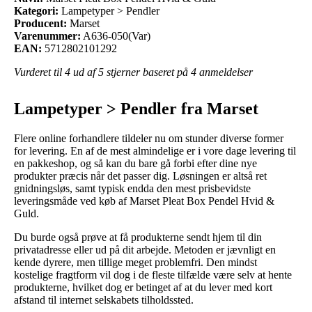
Kategori:
Lampetyper > Pendler
Producent:
Marset
Varenummer:
A636-050(Var)
EAN:
5712802101292
Vurderet til
4
ud af 5 stjerner baseret på
4
anmeldelser
Lampetyper > Pendler fra Marset
Flere online forhandlere tildeler nu om stunder diverse former
for levering. En af de mest almindelige er i vore dage levering til
en pakkeshop, og så kan du bare gå forbi efter dine nye
produkter præcis når det passer dig. Løsningen er altså ret
gnidningsløs, samt typisk endda den mest prisbevidste
leveringsmåde ved køb af Marset Pleat Box Pendel Hvid &
Guld.
Du burde også prøve at få produkterne sendt hjem til din
privatadresse eller ud på dit arbejde. Metoden er jævnligt en
kende dyrere, men tillige meget problemfri. Den mindst
kostelige fragtform vil dog i de fleste tilfælde være selv at hente
produkterne, hvilket dog er betinget af at du lever med kort
afstand til internet selskabets tilholdssted.