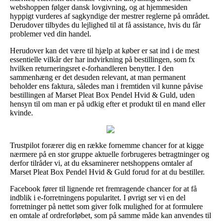
webshoppen følger dansk lovgivning, og at hjemmesiden
hyppigt vurderes af sagkyndige der mestrer reglerne på området.
Derudover tilbydes du lejlighed til at få assistance, hvis du får
problemer ved din handel.
Herudover kan det være til hjælp at køber er sat ind i de mest
essentielle vilkår der har indvirkning på bestillingen, som fx
hvilken returneringsret e-forhandleren benytter. I den
sammenhæng er det desuden relevant, at man permanent
beholder ens faktura, således man i fremtiden vil kunne påvise
bestillingen af Marset Pleat Box Pendel Hvid & Guld, uden
hensyn til om man er på udkig efter et produkt til en mand eller
kvinde.
Trustpilot forærer dig en række fornemme chancer for at kigge
nærmere på en stor gruppe aktuelle forbrugeres betragtninger og
derfor tilråder vi, at du eksaminerer netshoppens omtaler af
Marset Pleat Box Pendel Hvid & Guld forud for at du bestiller.
Facebook fører til lignende ret fremragende chancer for at få
indblik i e-forretningens popularitet. I øvrigt ser vi en del
forretninger på nettet som giver folk mulighed for at formulere
en omtale af ordreforløbet, som på samme måde kan anvendes til