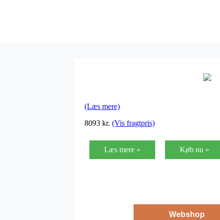
(Læs mere)
8093
kr.
(Vis fragtpris)
Læs mere »
Køb nu »
Webshop