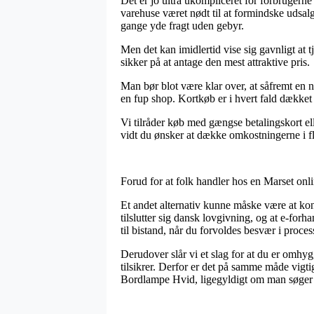
Det er jo ultra ukompliceret for forbrugerne 
varehuse været nødt til at formindske udsalg
gange yde fragt uden gebyr.
Men det kan imidlertid vise sig gavnligt at 
sikker på at antage den mest attraktive pris.
Man bør blot være klar over, at såfremt en n
en fup shop. Kortkøb er i hvert fald dækket 
Vi tilråder køb med gængse betalingskort el
vidt du ønsker at dække omkostningerne i fl
Forud for at folk handler hos en Marset onli
Et andet alternativ kunne måske være at kontr
tilslutter sig dansk lovgivning, og at e-for
til bistand, når du forvoldes besvær i proce
Derudover slår vi et slag for at du er omhy
tilsikrer. Derfor er det på samme måde vigt
Bordlampe Hvid, ligegyldigt om man søger e