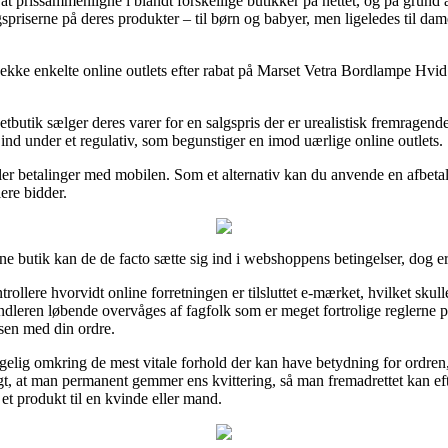
at prissammenligne i blandt forskellige butikker på nettet, og på grund a
spriserne på deres produkter – til børn og babyer, men ligeledes til dam
tjekke enkelte online outlets efter rabat på Marset Vetra Bordlampe Hvid
etbutik sælger deres varer for en salgspris der er urealistisk fremragend
ind under et regulativ, som begunstiger en imod uærlige online outlets.
ler betalinger med mobilen. Som et alternativ kan du anvende en afbetal
ere bidder.
ne butik kan de de facto sætte sig ind i webshoppens betingelser, dog e
ollere hvorvidt online forretningen er tilsluttet e-mærket, hvilket skulle
handleren løbende overvåges af fagfolk som er meget fortrolige reglerne
ssen med din ordre.
ggelig omkring de mest vitale forhold der kan have betydning for ordre
igt, at man permanent gemmer ens kvittering, så man fremadrettet kan ef
t produkt til en kvinde eller mand.