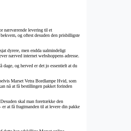
or nærværende levering til et
g bekvem, og oftest desuden den prisbilligste
n sjat dyrere, men endda ualmindeligt
u lever nærved internet webshoppens adresse.
 dage, og herved er det jo essentielt at du
empelvis Marset Vetra Bordlampe Hvid, som
an nå at få bestillingen pakket forinden
s. Desuden skal man foretrække den
– er at få fragtmanden til at levere din pakke