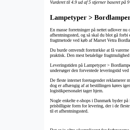
Vurderet til
4.9
ud af 5 stjerner baseret på
9
Lampetyper > Bordlamper
En masse forretninger på nettet udlover nu o
afhentningssted, og så skal du blot gå forbi
fragtmetode ved køb af Marset Vetra Bord
Du burde omvendt foretrække at få varerne le
praktisk. Den mest betalelige fragtmulighed
Leveringstiden på Lampetyper > Bordlamper ka
undersøger den forventede leveringstid ve
De fleste internet foretagender reklamerer
dog er afhængig af at bestillingen køres ige
logistikpersonalet tager hjem.
Nogle enkelte e-shops i Danmark byder på fr
prisbilligste form for levering, der i de fle
til et afhentningssted.