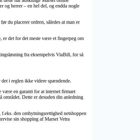
f dette har adskillige Marset online
er og herrer – en hel del, og endda nogle
 før du placerer ordren, således at man er
e, er det for det meste være et fingerpeg om
ingsløsning fra eksempelvis ViaBill, for så
r det i reglen ikke videre spændende.
 være en garanti for at internet firmaet
 på området. Dette er desuden din anledning
n, f.eks. den ombytningsrettighed netshoppen
tervise sin shopping af Marset Vetra