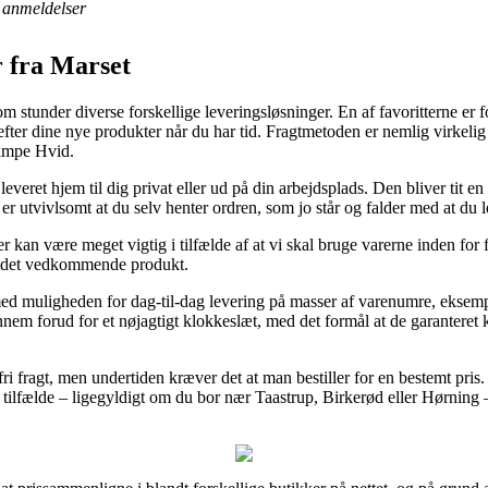
anmeldelser
 fra Marset
m stunder diverse forskellige leveringsløsninger. En af favoritterne er f
 efter dine nye produkter når du har tid. Fragtmetoden er nemlig virkeli
lampe Hvid.
veret hjem til dig privat eller ud på din arbejdsplads. Den bliver tit e
 er utvivlsomt at du selv henter ordren, som jo står og falder med at d
n være meget vigtig i tilfælde af at vi skal bruge varerne inden for få
d det vedkommende produkt.
 med muligheden for dag-til-dag levering på masser af varenumre, eks
nnem forud for et nøjagtigt klokkeslæt, med det formål at de garanteret k
i fragt, men undertiden kræver det at man bestiller for en bestemt pri
ste tilfælde – ligegyldigt om du bor nær Taastrup, Birkerød eller Hørning 