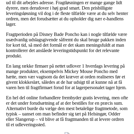
ud til dit arbejdes adresse. Fragtløsningen er mange gange lidt
dyrere, men derudover i høj grad smart. Den prisbilligste
leveringsløsning vil dog i de fleste tilfælde være at du selv henter
ordren, men det forudsætter at du opholder dig nær e-handlens
lager.
Fragtperioden på Disney Bade Poncho kan i nogle tilfælde være
usædvanlig udslagsgivende såfremt du skal bruge pakken inden
for kort tid, så med det formål er det skam meningsfuldt at man
kontrollerer det anslåede leveringstidspunkt for det relevante
produkt.
En lang række firmaer på nettet udlover 1 hverdags levering på
mange produkter, eksempelvis Mickey Mouse Poncho med
hætte, men vær vagtsom da det kræver at orden realiseres før et
givent klokkeslæt, således at de har udsigt til at kunne nå at få
varen hen til fragtfirmaet forud for at lagerpersonalet tager hjem.
En hel del online forhandlere frembyder gratis levering, men ofte
er det under forudsætning af at der bestilles for en præcis sum.
Alternativt burde du vælge den mest betalelige fragtmetode, som
typisk – uanset om man befinder sig tæt på Helsingør, Odder
eller Slangerup – vil blive at få fragtmanden til at levere ordren
til et udleveringssted.