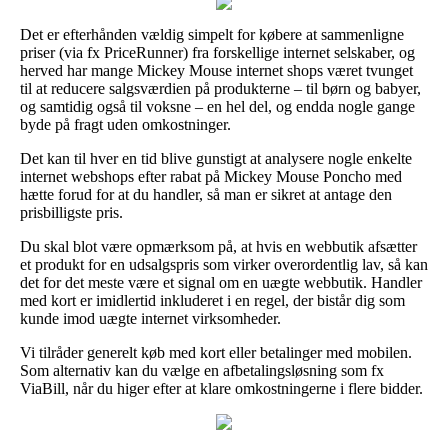
Det er efterhånden vældig simpelt for købere at sammenligne
priser (via fx PriceRunner) fra forskellige internet selskaber, og
herved har mange Mickey Mouse internet shops været tvunget
til at reducere salgsværdien på produkterne – til børn og babyer,
og samtidig også til voksne – en hel del, og endda nogle gange
byde på fragt uden omkostninger.
Det kan til hver en tid blive gunstigt at analysere nogle enkelte
internet webshops efter rabat på Mickey Mouse Poncho med
hætte forud for at du handler, så man er sikret at antage den
prisbilligste pris.
Du skal blot være opmærksom på, at hvis en webbutik afsætter
et produkt for en udsalgspris som virker overordentlig lav, så kan
det for det meste være et signal om en uægte webbutik. Handler
med kort er imidlertid inkluderet i en regel, der bistår dig som
kunde imod uægte internet virksomheder.
Vi tilråder generelt køb med kort eller betalinger med mobilen.
Som alternativ kan du vælge en afbetalingsløsning som fx
ViaBill, når du higer efter at klare omkostningerne i flere bidder.