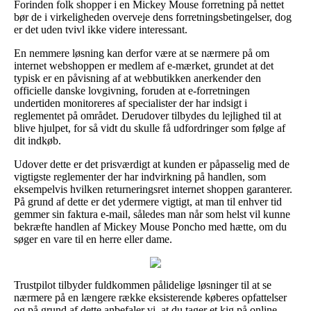
Forinden folk shopper i en Mickey Mouse forretning på nettet
bør de i virkeligheden overveje dens forretningsbetingelser, dog
er det uden tvivl ikke videre interessant.
En nemmere løsning kan derfor være at se nærmere på om
internet webshoppen er medlem af e-mærket, grundet at det
typisk er en påvisning af at webbutikken anerkender den
officielle danske lovgivning, foruden at e-forretningen
undertiden monitoreres af specialister der har indsigt i
reglementet på området. Derudover tilbydes du lejlighed til at
blive hjulpet, for så vidt du skulle få udfordringer som følge af
dit indkøb.
Udover dette er det prisværdigt at kunden er påpasselig med de
vigtigste reglementer der har indvirkning på handlen, som
eksempelvis hvilken returneringsret internet shoppen garanterer.
På grund af dette er det ydermere vigtigt, at man til enhver tid
gemmer sin faktura e-mail, således man når som helst vil kunne
bekræfte handlen af Mickey Mouse Poncho med hætte, om du
søger en vare til en herre eller dame.
Trustpilot tilbyder fuldkommen pålidelige løsninger til at se
nærmere på en længere række eksisterende køberes opfattelser
og på grund af dette anbefaler vi, at du tager et kig på online