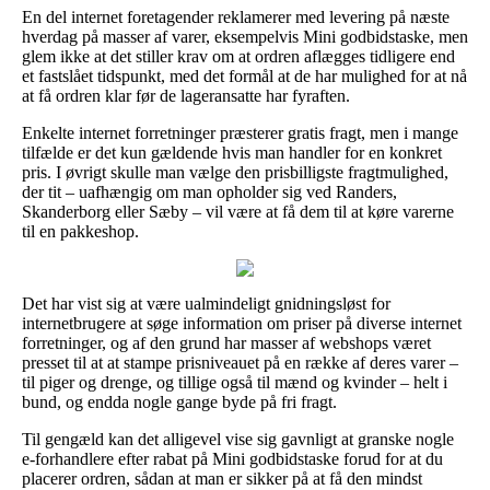
En del internet foretagender reklamerer med levering på næste
hverdag på masser af varer, eksempelvis Mini godbidstaske, men
glem ikke at det stiller krav om at ordren aflægges tidligere end
et fastslået tidspunkt, med det formål at de har mulighed for at nå
at få ordren klar før de lageransatte har fyraften.
Enkelte internet forretninger præsterer gratis fragt, men i mange
tilfælde er det kun gældende hvis man handler for en konkret
pris. I øvrigt skulle man vælge den prisbilligste fragtmulighed,
der tit – uafhængig om man opholder sig ved Randers,
Skanderborg eller Sæby – vil være at få dem til at køre varerne
til en pakkeshop.
Det har vist sig at være ualmindeligt gnidningsløst for
internetbrugere at søge information om priser på diverse internet
forretninger, og af den grund har masser af webshops været
presset til at at stampe prisniveauet på en række af deres varer –
til piger og drenge, og tillige også til mænd og kvinder – helt i
bund, og endda nogle gange byde på fri fragt.
Til gengæld kan det alligevel vise sig gavnligt at granske nogle
e-forhandlere efter rabat på Mini godbidstaske forud for at du
placerer ordren, sådan at man er sikker på at få den mindst