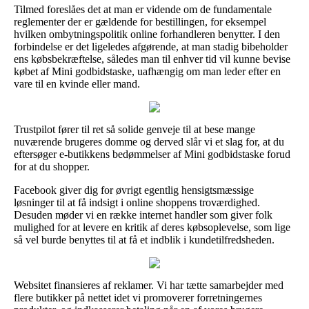
Tilmed foreslåes det at man er vidende om de fundamentale
reglementer der er gældende for bestillingen, for eksempel
hvilken ombytningspolitik online forhandleren benytter. I den
forbindelse er det ligeledes afgørende, at man stadig bibeholder
ens købsbekræftelse, således man til enhver tid vil kunne bevise
købet af Mini godbidstaske, uafhængig om man leder efter en
vare til en kvinde eller mand.
Trustpilot fører til ret så solide genveje til at bese mange
nuværende brugeres domme og derved slår vi et slag for, at du
eftersøger e-butikkens bedømmelser af Mini godbidstaske forud
for at du shopper.
Facebook giver dig for øvrigt egentlig hensigtsmæssige
løsninger til at få indsigt i online shoppens troværdighed.
Desuden møder vi en række internet handler som giver folk
mulighed for at levere en kritik af deres købsoplevelse, som lige
så vel burde benyttes til at få et indblik i kundetilfredsheden.
Websitet finansieres af reklamer. Vi har tætte samarbejder med
flere butikker på nettet idet vi promoverer forretningernes