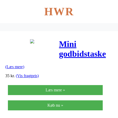
HWR
Mini
godbidstaske
(Læs mere)
35
kr.
(Vis fragtpris)
Læs mere »
Køb nu »