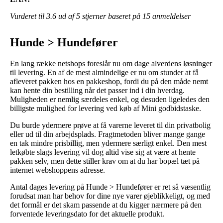
Vurderet til
3.6
ud af 5 stjerner baseret på
15
anmeldelser
Hunde > Hundefører
En lang række netshops foreslår nu om dage alverdens løsninger
til levering. En af de mest almindelige er nu om stunder at få
afleveret pakken hos en pakkeshop, fordi du på den måde nemt
kan hente din bestilling når det passer ind i din hverdag.
Muligheden er nemlig særdeles enkel, og desuden ligeledes den
billigste mulighed for levering ved køb af Mini godbidstaske.
Du burde ydermere prøve at få varerne leveret til din privatbolig
eller ud til din arbejdsplads. Fragtmetoden bliver mange gange
en tak mindre prisbillig, men ydermere særligt enkel. Den mest
letkøbte slags levering vil dog altid vise sig at være at hente
pakken selv, men dette stiller krav om at du har bopæl tæt på
internet webshoppens adresse.
Antal dages levering på Hunde > Hundefører er ret så væsentlig
forudsat man har behov for dine nye varer øjeblikkeligt, og med
det formål er det skam passende at du kigger nærmere på den
forventede leveringsdato for det aktuelle produkt.