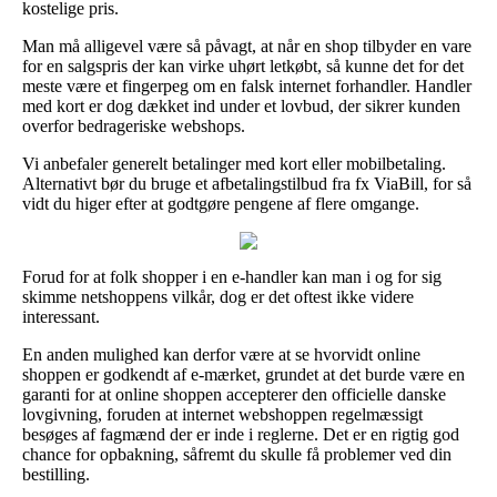
kostelige pris.
Man må alligevel være så påvagt, at når en shop tilbyder en vare
for en salgspris der kan virke uhørt letkøbt, så kunne det for det
meste være et fingerpeg om en falsk internet forhandler. Handler
med kort er dog dækket ind under et lovbud, der sikrer kunden
overfor bedrageriske webshops.
Vi anbefaler generelt betalinger med kort eller mobilbetaling.
Alternativt bør du bruge et afbetalingstilbud fra fx ViaBill, for så
vidt du higer efter at godtgøre pengene af flere omgange.
Forud for at folk shopper i en e-handler kan man i og for sig
skimme netshoppens vilkår, dog er det oftest ikke videre
interessant.
En anden mulighed kan derfor være at se hvorvidt online
shoppen er godkendt af e-mærket, grundet at det burde være en
garanti for at online shoppen accepterer den officielle danske
lovgivning, foruden at internet webshoppen regelmæssigt
besøges af fagmænd der er inde i reglerne. Det er en rigtig god
chance for opbakning, såfremt du skulle få problemer ved din
bestilling.