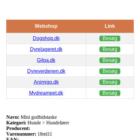
Webshop
Link
Dogshop.dk
Besøg
Dyrelageret.dk
Besøg
Gilpa.dk
Besøg
Dyreverdenen.dk
Besøg
Animigo.dk
Besøg
Mydreampet.dk
Besøg
Navn:
Mini godbidstaske
Kategori:
Hunde > Hundefører
Producent:
Varenummer:
18ml11
EAN: