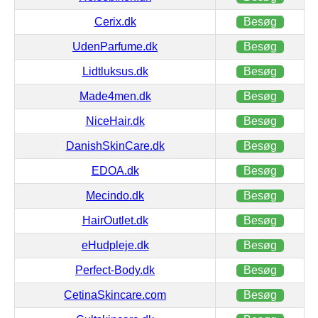
Cerix.dk
Besøg
UdenParfume.dk
Besøg
Lidtluksus.dk
Besøg
Made4men.dk
Besøg
NiceHair.dk
Besøg
DanishSkinCare.dk
Besøg
EDOA.dk
Besøg
Mecindo.dk
Besøg
HairOutlet.dk
Besøg
eHudpleje.dk
Besøg
Perfect-Body.dk
Besøg
CetinaSkincare.com
Besøg