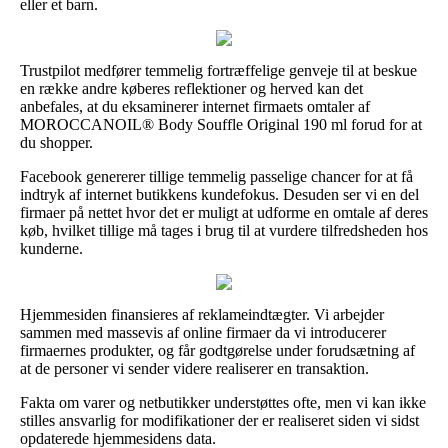
eller et barn.
Trustpilot medfører temmelig fortræffelige genveje til at beskue
en række andre køberes reflektioner og herved kan det
anbefales, at du eksaminerer internet firmaets omtaler af
MOROCCANOIL® Body Souffle Original 190 ml forud for at
du shopper.
Facebook genererer tillige temmelig passelige chancer for at få
indtryk af internet butikkens kundefokus. Desuden ser vi en del
firmaer på nettet hvor det er muligt at udforme en omtale af deres
køb, hvilket tillige må tages i brug til at vurdere tilfredsheden hos
kunderne.
Hjemmesiden finansieres af reklameindtægter. Vi arbejder
sammen med massevis af online firmaer da vi introducerer
firmaernes produkter, og får godtgørelse under forudsætning af
at de personer vi sender videre realiserer en transaktion.
Fakta om varer og netbutikker understøttes ofte, men vi kan ikke
stilles ansvarlig for modifikationer der er realiseret siden vi sidst
opdaterede hjemmesidens data.