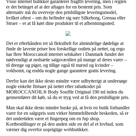
Visse internet butikker garanterer fragtfri levering, men i reglen
er det betinget af at der aftages for en bestemt pris. Som
alternativ må du overveje den prisbilligste leveringsmodel,
hvilket oftest – om du befinder sig nær Silkeborg, Grenaa eller
Struer – er at få kørt dine produkter til et afhentningssted.
Det er efterhånden ret så fleksibelt for almindelige dødelige at
finde de laveste priser hos forskellige outlets på nettet, og ergo
har flere Moroccanoil internet selskaber i Danmark fundet det
nødvendigt at nedsætte salgsværdien på mange af deres varer –
til drenge og piger, og tillige også til mænd og kvinder –
voldsomt, og endda nogle gange garantere gratis levering.
Derfor kan det ikke desto mindre være udbytterigt at undersøge
nogle enkelte firmaer på nettet efter rabatkoder på
MOROCCANOIL® Body Souffle Original 190 ml inden du
gennemfører dit køb, så du er tryg ved at få den prisbilligste pris.
Man skal ikke desto mindre huske på, at hvis en butik forhandler
varer for en salgspris som virker himmelråbende beskeden, så er
det undertiden være et fingerpeg om en fup shop.
Kortbestillinger er på den anden side en del af et lovbud, som
værner dig overfor uoprigtige webbutikker.