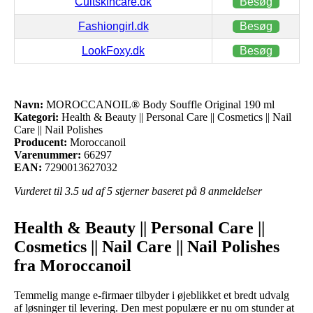
Cultskincare.dk
Besøg
Fashiongirl.dk
Besøg
LookFoxy.dk
Besøg
Navn:
MOROCCANOIL® Body Souffle Original 190 ml
Kategori:
Health & Beauty || Personal Care || Cosmetics || Nail
Care || Nail Polishes
Producent:
Moroccanoil
Varenummer:
66297
EAN:
7290013627032
Vurderet til
3.5
ud af 5 stjerner baseret på
8
anmeldelser
Health & Beauty || Personal Care ||
Cosmetics || Nail Care || Nail Polishes
fra Moroccanoil
Temmelig mange e-firmaer tilbyder i øjeblikket et bredt udvalg
af løsninger til levering. Den mest populære er nu om stunder at