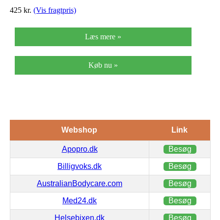
425
kr.
(Vis fragtpris)
Læs mere »
Køb nu »
Webshop
Link
Apopro.dk
Besøg
Billigvoks.dk
Besøg
AustralianBodycare.com
Besøg
Med24.dk
Besøg
Helsebixen.dk
Besøg