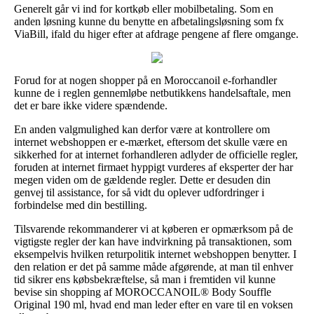
Generelt går vi ind for kortkøb eller mobilbetaling. Som en
anden løsning kunne du benytte en afbetalingsløsning som fx
ViaBill, ifald du higer efter at afdrage pengene af flere omgange.
Forud for at nogen shopper på en Moroccanoil e-forhandler
kunne de i reglen gennemløbe netbutikkens handelsaftale, men
det er bare ikke videre spændende.
En anden valgmulighed kan derfor være at kontrollere om
internet webshoppen er e-mærket, eftersom det skulle være en
sikkerhed for at internet forhandleren adlyder de officielle regler,
foruden at internet firmaet hyppigt vurderes af eksperter der har
megen viden om de gældende regler. Dette er desuden din
genvej til assistance, for så vidt du oplever udfordringer i
forbindelse med din bestilling.
Tilsvarende rekommanderer vi at køberen er opmærksom på de
vigtigste regler der kan have indvirkning på transaktionen, som
eksempelvis hvilken returpolitik internet webshoppen benytter. I
den relation er det på samme måde afgørende, at man til enhver
tid sikrer ens købsbekræftelse, så man i fremtiden vil kunne
bevise sin shopping af MOROCCANOIL® Body Souffle
Original 190 ml, hvad end man leder efter en vare til en voksen