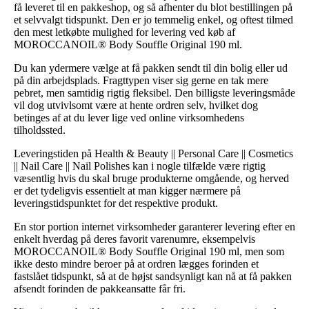
få leveret til en pakkeshop, og så afhenter du blot bestillingen på
et selvvalgt tidspunkt. Den er jo temmelig enkel, og oftest tilmed
den mest letkøbte mulighed for levering ved køb af
MOROCCANOIL® Body Souffle Original 190 ml.
Du kan ydermere vælge at få pakken sendt til din bolig eller ud
på din arbejdsplads. Fragttypen viser sig gerne en tak mere
pebret, men samtidig rigtig fleksibel. Den billigste leveringsmåde
vil dog utvivlsomt være at hente ordren selv, hvilket dog
betinges af at du lever lige ved online virksomhedens
tilholdssted.
Leveringstiden på Health & Beauty || Personal Care || Cosmetics
|| Nail Care || Nail Polishes kan i nogle tilfælde være rigtig
væsentlig hvis du skal bruge produkterne omgående, og herved
er det tydeligvis essentielt at man kigger nærmere på
leveringstidspunktet for det respektive produkt.
En stor portion internet virksomheder garanterer levering efter en
enkelt hverdag på deres favorit varenumre, eksempelvis
MOROCCANOIL® Body Souffle Original 190 ml, men som
ikke desto mindre beroer på at ordren lægges forinden et
fastslået tidspunkt, så at de højst sandsynligt kan nå at få pakken
afsendt forinden de pakkeansatte får fri.