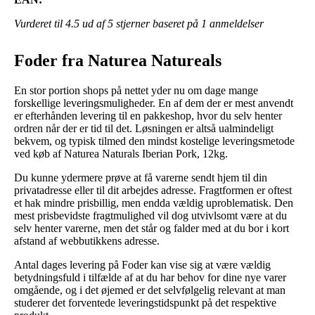
Vurderet til
4.5
ud af 5 stjerner baseret på
1
anmeldelser
Foder fra Naturea Natureals
En stor portion shops på nettet yder nu om dage mange
forskellige leveringsmuligheder. En af dem der er mest anvendt
er efterhånden levering til en pakkeshop, hvor du selv henter
ordren når der er tid til det. Løsningen er altså ualmindeligt
bekvem, og typisk tilmed den mindst kostelige leveringsmetode
ved køb af Naturea Naturals Iberian Pork, 12kg.
Du kunne ydermere prøve at få varerne sendt hjem til din
privatadresse eller til dit arbejdes adresse. Fragtformen er oftest
et hak mindre prisbillig, men endda vældig uproblematisk. Den
mest prisbevidste fragtmulighed vil dog utvivlsomt være at du
selv henter varerne, men det står og falder med at du bor i kort
afstand af webbutikkens adresse.
Antal dages levering på Foder kan vise sig at være vældig
betydningsfuld i tilfælde af at du har behov for dine nye varer
omgående, og i det øjemed er det selvfølgelig relevant at man
studerer det forventede leveringstidspunkt på det respektive