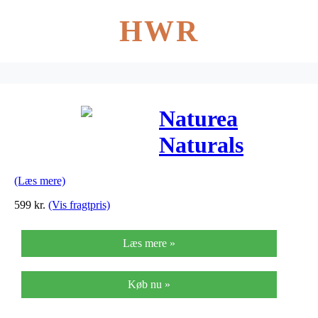
HWR
Naturea
Naturals
Iberian Pork,
(Læs mere)
12kg
599
kr.
(Vis fragtpris)
Læs mere »
Køb nu »