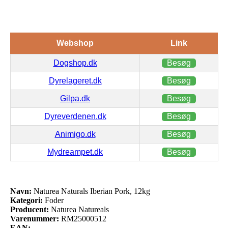
Webshop
Link
Dogshop.dk
Besøg
Dyrelageret.dk
Besøg
Gilpa.dk
Besøg
Dyreverdenen.dk
Besøg
Animigo.dk
Besøg
Mydreampet.dk
Besøg
Navn:
Naturea Naturals Iberian Pork, 12kg
Kategori:
Foder
Producent:
Naturea Natureals
Varenummer:
RM25000512
EAN: