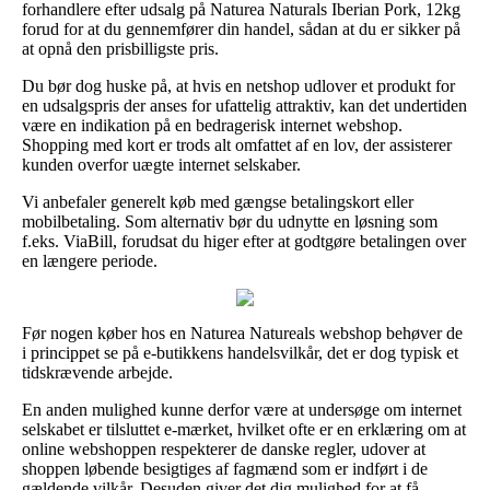
forhandlere efter udsalg på Naturea Naturals Iberian Pork, 12kg
forud for at du gennemfører din handel, sådan at du er sikker på
at opnå den prisbilligste pris.
Du bør dog huske på, at hvis en netshop udlover et produkt for
en udsalgspris der anses for ufattelig attraktiv, kan det undertiden
være en indikation på en bedragerisk internet webshop.
Shopping med kort er trods alt omfattet af en lov, der assisterer
kunden overfor uægte internet selskaber.
Vi anbefaler generelt køb med gængse betalingskort eller
mobilbetaling. Som alternativ bør du udnytte en løsning som
f.eks. ViaBill, forudsat du higer efter at godtgøre betalingen over
en længere periode.
Før nogen køber hos en Naturea Natureals webshop behøver de
i princippet se på e-butikkens handelsvilkår, det er dog typisk et
tidskrævende arbejde.
En anden mulighed kunne derfor være at undersøge om internet
selskabet er tilsluttet e-mærket, hvilket ofte er en erklæring om at
online webshoppen respekterer de danske regler, udover at
shoppen løbende besigtiges af fagmænd som er indført i de
gældende vilkår. Desuden giver det dig mulighed for at få