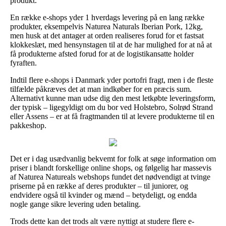
produkt.
En række e-shops yder 1 hverdags levering på en lang række
produkter, eksempelvis Naturea Naturals Iberian Pork, 12kg,
men husk at det antager at orden realiseres forud for et fastsat
klokkeslæt, med hensynstagen til at de har mulighed for at nå at
få produkterne afsted forud for at de logistikansatte holder
fyraften.
Indtil flere e-shops i Danmark yder portofri fragt, men i de fleste
tilfælde påkræves det at man indkøber for en præcis sum.
Alternativt kunne man udse dig den mest letkøbte leveringsform,
der typisk – ligegyldigt om du bor ved Holstebro, Solrød Strand
eller Assens – er at få fragtmanden til at levere produkterne til en
pakkeshop.
Det er i dag usædvanlig bekvemt for folk at søge information om
priser i blandt forskellige online shops, og følgelig har massevis
af Naturea Natureals webshops fundet det nødvendigt at tvinge
priserne på en række af deres produkter – til juniorer, og
endvidere også til kvinder og mænd – betydeligt, og endda
nogle gange sikre levering uden betaling.
Trods dette kan det trods alt være nyttigt at studere flere e-