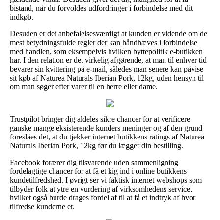
bistand, når du forvoldes udfordringer i forbindelse med dit
indkøb.
Desuden er det anbefalelsesværdigt at kunden er vidende om de
mest betydningsfulde regler der kan håndhæves i forbindelse
med handlen, som eksempelvis hvilken byttepolitik e-butikken
har. I den relation er det virkelig afgørende, at man til enhver tid
bevarer sin kvittering på e-mail, således man senere kan påvise
sit køb af Naturea Naturals Iberian Pork, 12kg, uden hensyn til
om man søger efter varer til en herre eller dame.
Trustpilot bringer dig aldeles sikre chancer for at verificere
ganske mange eksisterende kunders meninger og af den grund
foreslåes det, at du tjekker internet butikkens ratings af Naturea
Naturals Iberian Pork, 12kg før du lægger din bestilling.
Facebook forærer dig tilsvarende uden sammenligning
fordelagtige chancer for at få et kig ind i online butikkens
kundetilfredshed. I øvrigt ser vi faktisk internet webshops som
tilbyder folk at ytre en vurdering af virksomhedens service,
hvilket også burde drages fordel af til at få et indtryk af hvor
tilfredse kunderne er.