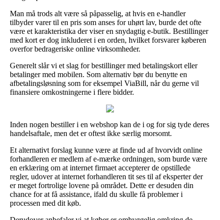
Man må trods alt være så påpasselig, at hvis en e-handler
tilbyder varer til en pris som anses for uhørt lav, burde det ofte
være et karakteristika der viser en snydagtig e-butik. Bestillinger
med kort er dog inkluderet i en orden, hvilket forsvarer køberen
overfor bedrageriske online virksomheder.
Generelt slår vi et slag for bestillinger med betalingskort eller
betalinger med mobilen. Som alternativ bør du benytte en
afbetalingsløsning som for eksempel ViaBill, når du gerne vil
finansiere omkostningerne i flere bidder.
Inden nogen bestiller i en webshop kan de i og for sig tyde deres
handelsaftale, men det er oftest ikke særlig morsomt.
Et alternativt forslag kunne være at finde ud af hvorvidt online
forhandleren er medlem af e-mærke ordningen, som burde være
en erklæring om at internet firmaet accepterer de opstillede
regler, udover at internet forhandleren tit ses til af eksperter der
er meget fortrolige lovene på området. Dette er desuden din
chance for at få assistance, ifald du skulle få problemer i
processen med dit køb.
Derudover anbefaler vi at køber er omhyggelig omkring de