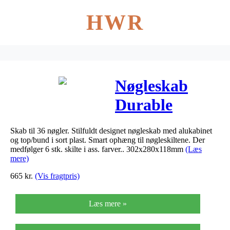
HWR
Nøgleskab
Durable
Keybox 36 alu
Skab til 36 nøgler. Stilfuldt designet nøgleskab med alukabinet
til 36 nøgler
og top/bund i sort plast. Smart ophæng til nøgleskiltene. Der
medfølger 6 stk. skilte i ass. farver.. 302x280x118mm
(Læs
mere)
665
kr.
(Vis fragtpris)
Læs mere »