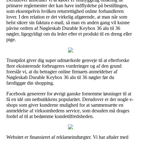
primære reglementer der kan have indflydelse på bestillingen,
som eksempelvis hvilken returrettighed online forhandleren
lover. I den relation er det virkelig afgørende, at man når som
helst sikrer sin faktura e-mail, så man en anden gang vil kunne
påvise ordren af Nøgleskab Durable Keybox 36 alu til 36
nøgler, ligegyldigt om du leder efter et produkt til en dreng eller
pige.
Trustpilot giver dig super udmærkede genveje til at efterforske
flere eksisterende forbrugeres vurderinger og af den grund
foreslår vi, at du betragter online firmaets anmeldelser af
Nøgleskab Durable Keybox 36 alu til 36 nøgler før du
færdiggør din shopping.
Facebook genererer for øvrigt ganske fornemme løsninger til at
få en idé om netbutikkens popularitet. Derudover er der nogle e-
shops som giver kunderne mulighed for at sammensætte en
anmeldelse af virksomhedens service, som desuden må drages
fordel af til at bedømme kundetilfredsheden.
Websitet er finansieret af reklameindtægter. Vi har aftaler med