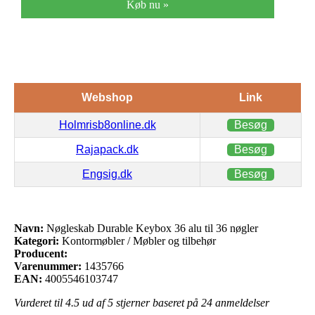
Køb nu »
Webshop
Link
Holmrisb8online.dk
Besøg
Rajapack.dk
Besøg
Engsig.dk
Besøg
Navn:
Nøgleskab Durable Keybox 36 alu til 36 nøgler
Kategori:
Kontormøbler / Møbler og tilbehør
Producent:
Varenummer:
1435766
EAN:
4005546103747
Vurderet til
4.5
ud af 5 stjerner baseret på
24
anmeldelser