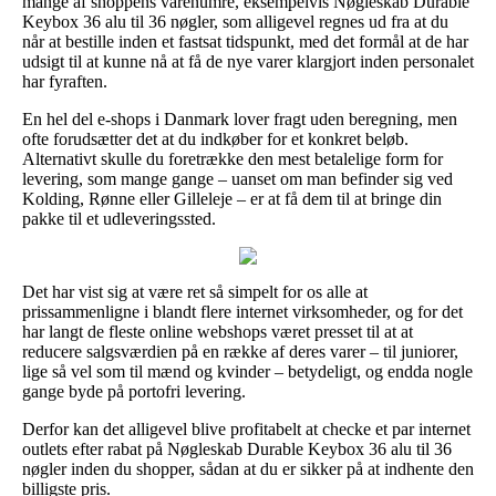
mange af shoppens varenumre, eksempelvis Nøgleskab Durable
Keybox 36 alu til 36 nøgler, som alligevel regnes ud fra at du
når at bestille inden et fastsat tidspunkt, med det formål at de har
udsigt til at kunne nå at få de nye varer klargjort inden personalet
har fyraften.
En hel del e-shops i Danmark lover fragt uden beregning, men
ofte forudsætter det at du indkøber for et konkret beløb.
Alternativt skulle du foretrække den mest betalelige form for
levering, som mange gange – uanset om man befinder sig ved
Kolding, Rønne eller Gilleleje – er at få dem til at bringe din
pakke til et udleveringssted.
Det har vist sig at være ret så simpelt for os alle at
prissammenligne i blandt flere internet virksomheder, og for det
har langt de fleste online webshops været presset til at at
reducere salgsværdien på en række af deres varer – til juniorer,
lige så vel som til mænd og kvinder – betydeligt, og endda nogle
gange byde på portofri levering.
Derfor kan det alligevel blive profitabelt at checke et par internet
outlets efter rabat på Nøgleskab Durable Keybox 36 alu til 36
nøgler inden du shopper, sådan at du er sikker på at indhente den
billigste pris.