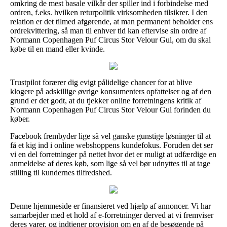
omkring de mest basale vilkår der spiller ind i forbindelse med
ordren, f.eks. hvilken returpolitik virksomheden tilsikrer. I den
relation er det tilmed afgørende, at man permanent beholder ens
ordrekvittering, så man til enhver tid kan eftervise sin ordre af
Normann Copenhagen Puf Circus Stor Velour Gul, om du skal
købe til en mand eller kvinde.
Trustpilot forærer dig evigt pålidelige chancer for at blive
klogere på adskillige øvrige konsumenters opfattelser og af den
grund er det godt, at du tjekker online forretningens kritik af
Normann Copenhagen Puf Circus Stor Velour Gul forinden du
køber.
Facebook frembyder lige så vel ganske gunstige løsninger til at
få et kig ind i online webshoppens kundefokus. Foruden det ser
vi en del forretninger på nettet hvor det er muligt at udfærdige en
anmeldelse af deres køb, som lige så vel bør udnyttes til at tage
stilling til kundernes tilfredshed.
Denne hjemmeside er finansieret ved hjælp af annoncer. Vi har
samarbejder med et hold af e-forretninger derved at vi fremviser
deres varer, og indtjener provision om en af de besøgende på