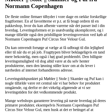
Normann Copenhagen
De fleste online firmaer tilbyder i vore dage en række forskellige
fragtformer. En af favoritterne er p.t. at få bragt ordren til en
pakkeshop, hvor du kan afhente varerne når det passer ind i din
hverdag. Leveringsformen er jo usædvanlig ukompliceret, og i
mange tilfælde også den prisbilligste leveringsversion ved køb af
Normann Copenhagen Puf Circus Stor Velour Gul.
Du kan omvendt forsøge at vælge at få udbragt til din lejlighed
eller til når du er på job. Fragttypen bliver beklageligvis en tand
mere bekostelig, men også i høj grad problemfri. Den billigste
leveringsmulighed vil dog altid være at du selv henter
produkterne, men den løsning stiller krav om at du lever i
nærheden af internet forhandlerens adresse.
Leveringstidspunktet på Møbler || Stole || Skamler og Puf kan i
nogle tilfælde være ret central når vi har behov for produktet
omgående, og derfor er det virkelig afgørende at vi ser
leveringstiden for det vedkommende produkt.
Mange webshops garanterer levering på næste hverdag på deres
primære produkter, eksempelvis Normann Copenhagen Puf
Circus Stor Velour Gul, men husk at det er betinget af at