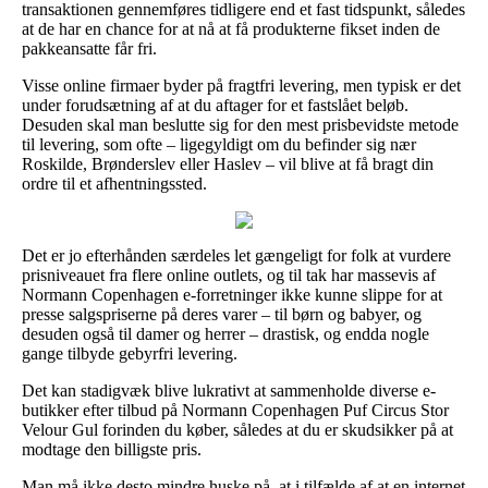
transaktionen gennemføres tidligere end et fast tidspunkt, således
at de har en chance for at nå at få produkterne fikset inden de
pakkeansatte får fri.
Visse online firmaer byder på fragtfri levering, men typisk er det
under forudsætning af at du aftager for et fastslået beløb.
Desuden skal man beslutte sig for den mest prisbevidste metode
til levering, som ofte – ligegyldigt om du befinder sig nær
Roskilde, Brønderslev eller Haslev – vil blive at få bragt din
ordre til et afhentningssted.
Det er jo efterhånden særdeles let gængeligt for folk at vurdere
prisniveauet fra flere online outlets, og til tak har massevis af
Normann Copenhagen e-forretninger ikke kunne slippe for at
presse salgspriserne på deres varer – til børn og babyer, og
desuden også til damer og herrer – drastisk, og endda nogle
gange tilbyde gebyrfri levering.
Det kan stadigvæk blive lukrativt at sammenholde diverse e-
butikker efter tilbud på Normann Copenhagen Puf Circus Stor
Velour Gul forinden du køber, således at du er skudsikker på at
modtage den billigste pris.
Man må ikke desto mindre huske på, at i tilfælde af at en internet