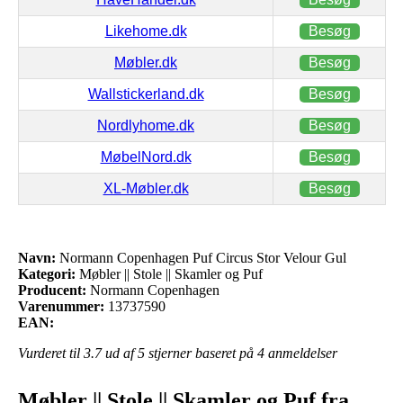
Likehome.dk
Besøg
Møbler.dk
Besøg
Wallstickerland.dk
Besøg
Nordlyhome.dk
Besøg
MøbelNord.dk
Besøg
XL-Møbler.dk
Besøg
Navn:
Normann Copenhagen Puf Circus Stor Velour Gul
Kategori:
Møbler || Stole || Skamler og Puf
Producent:
Normann Copenhagen
Varenummer:
13737590
EAN:
Vurderet til
3.7
ud af 5 stjerner baseret på
4
anmeldelser
Møbler || Stole || Skamler og Puf fra