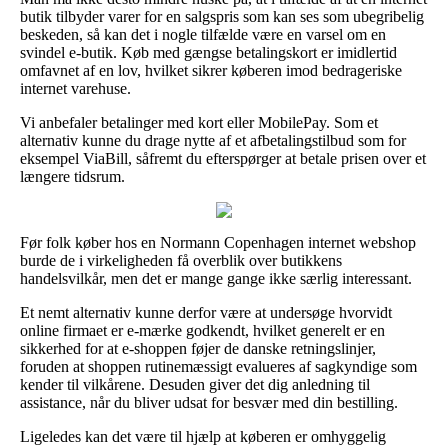
butik tilbyder varer for en salgspris som kan ses som ubegribelig
beskeden, så kan det i nogle tilfælde være en varsel om en
svindel e-butik. Køb med gængse betalingskort er imidlertid
omfavnet af en lov, hvilket sikrer køberen imod bedrageriske
internet varehuse.
Vi anbefaler betalinger med kort eller MobilePay. Som et
alternativ kunne du drage nytte af et afbetalingstilbud som for
eksempel ViaBill, såfremt du efterspørger at betale prisen over et
længere tidsrum.
Før folk køber hos en Normann Copenhagen internet webshop
burde de i virkeligheden få overblik over butikkens
handelsvilkår, men det er mange gange ikke særlig interessant.
Et nemt alternativ kunne derfor være at undersøge hvorvidt
online firmaet er e-mærke godkendt, hvilket generelt er en
sikkerhed for at e-shoppen føjer de danske retningslinjer,
foruden at shoppen rutinemæssigt evalueres af sagkyndige som
kender til vilkårene. Desuden giver det dig anledning til
assistance, når du bliver udsat for besvær med din bestilling.
Ligeledes kan det være til hjælp at køberen er omhyggelig