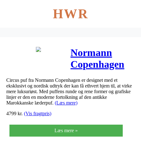
HWR
Normann
Copenhagen
Puf Circus
Circus puf fra Normann Copenhagen er designet med et
Stor Velour
eksklusivt og nordisk udtryk der kan få ethvert hjem til, at virke
mere luksuriøst. Med puffens runde og rene former og grafiske
Gul
linjer er den en moderne fortolkning af den antikke
Marokkanske læderpuf.
(Læs mere)
4799
kr.
(Vis fragtpris)
Læs mere »