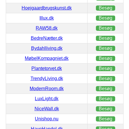
Hoejgaardbrugskunst.dk
Besøg
Illux.dk
Besøg
RAW58.dk
Besøg
BedreNætter.dk
Besøg
Bydahlliving.dk
Besøg
MøbelKompagniet.dk
Besøg
Plantetorvet.dk
Besøg
TrendyLiving.dk
Besøg
ModernRoom.dk
Besøg
LuxLight.dk
Besøg
NiceWall.dk
Besøg
Unishop.nu
Besøg
HaveHandel.dk
Besøg