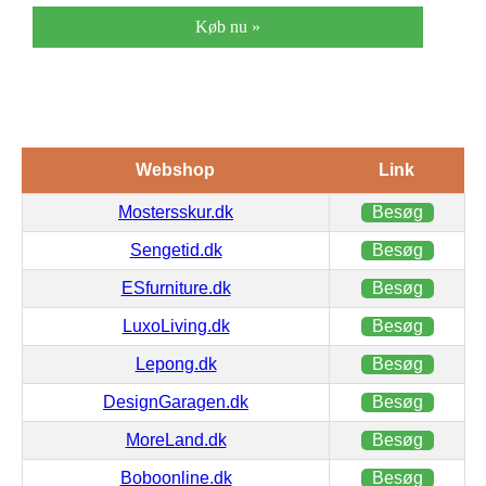
Køb nu »
Webshop
Link
Mostersskur.dk
Besøg
Sengetid.dk
Besøg
ESfurniture.dk
Besøg
LuxoLiving.dk
Besøg
Lepong.dk
Besøg
DesignGaragen.dk
Besøg
MoreLand.dk
Besøg
Boboonline.dk
Besøg