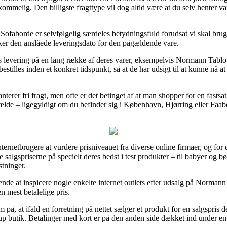
mmelig. Den billigste fragttype vil dog altid være at du selv henter v
Sofaborde er selvfølgelig særdeles betydningsfuld forudsat vi skal brug
nsker den anslåede leveringsdato for den pågældende vare.
s levering på en lang række af deres varer, eksempelvis Normann Tabl
stilles inden et konkret tidspunkt, så at de har udsigt til at kunne nå at 
terer fri fragt, men ofte er det betinget af at man shopper for en fast
ælde – ligegyldigt om du befinder sig i København, Hjørring eller Faaborg
internetbrugere at vurdere prisniveauet fra diverse online firmaer, og 
se salgspriserne på specielt deres bedst i test produkter – til babyer og 
tninger.
gende at inspicere nogle enkelte internet outlets efter udsalg på Norma
n mest betalelige pris.
 at ifald en forretning på nettet sælger et produkt for en salgspris de
fup butik. Betalinger med kort er på den anden side dækket ind under en