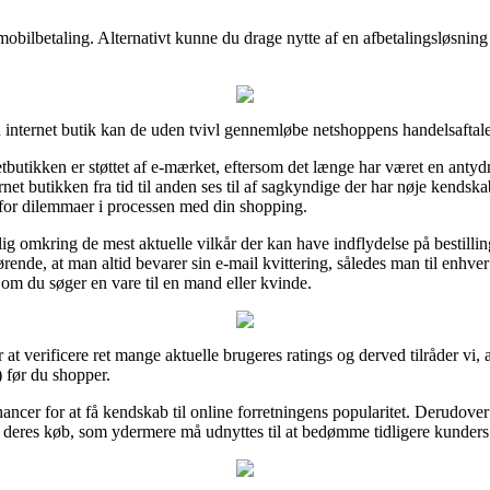
r mobilbetaling. Alternativt kunne du drage nytte af en afbetalingsløsning
nternet butik kan de uden tvivl gennemløbe netshoppens handelsaftale
etbutikken er støttet af e-mærket, eftersom det længe har været en anty
ernet butikken fra tid til anden ses til af sagkyndige der har nøje kends
 for dilemmaer i processen med din shopping.
g omkring de mest aktuelle vilkår der kan have indflydelse på bestillin
ende, at man altid bevarer sin e-mail kvittering, således man til enhve
 om du søger en vare til en mand eller kvinde.
 at verificere ret mange aktuelle brugeres ratings og derved tilråder vi,
 før du shopper.
ancer for at få kendskab til online forretningens popularitet. Derudove
 deres køb, som ydermere må udnyttes til at bedømme tidligere kunders 