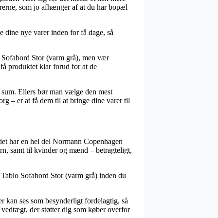
arerne, som jo afhænger af at du har bopæl
e dine nye varer inden for få dage, så
o Sofabord Stor (varm grå), men vær
få produktet klar forud for at de
sat sum. Ellers bør man vælge den mest
 – er at få dem til at bringe dine varer til
for det har en hel del Normann Copenhagen
børn, samt til kvinder og mænd – betragteligt,
nn Tablo Sofabord Stor (varm grå) inden du
r kan ses som besynderligt fordelagtig, så
 vedtægt, der støtter dig som køber overfor