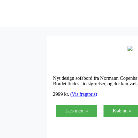
Nyt design sofabord fra Normann Copenhagen
Bordet findes i to størrelser, og der kan væ
2999
kr.
(Vis fragtpris)
Læs mere »
Køb nu »