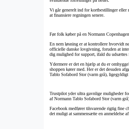
svindlende forretninger på nettet.
Vi går generelt ind for kortbestillinger elle
at finansiere regningen senere.
Før folk køber på en Normann Copenhagen i
En nem løsning er at kontrollere hvorvidt n
officielle danske lovgivning, foruden at int
dig mulighed for support, ifald du udsættes
Ydermere er det en hjælp at du er omhyggeli
shoppen kører med. Her er det desuden afgør
Tablo Sofabord Stor (varm grå), ligegyldigt
Trustpilot yder ultra gavnlige muligheder for
af Normann Tablo Sofabord Stor (varm grå)
Facebook medfører tilsvarende rigtig fine ch
det muligt at sammensætte en anmeldelse af