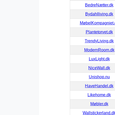
BedreNætter.dk
Bydahlliving.dk
MøbelKompagniet.
Plantetorvet.dk
TrendyLiving.dk
ModernRoom.dk
LuxLight.dk
NiceWall.dk
Unishop.nu
HaveHandel.dk
Likehome.dk
Møbler.dk
Wallstickerland.d