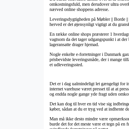
omkostningsfuld, men derudover ultra overko
nærved online shoppens adresse.
Leveringsdygtigheden på Møbler || Borde || 
herved er det øjensynligt vigtigt at du gra
En række online shops præsterer 1 hverdag
vagtsom da det tager udgangspunkt i at der be
lageransatte drager hjemad.
Nogle enkelte e-forretninger i Danmark garan
prisbevidste leveringsmåde, der i mange tilf
et udleveringssted.
Det er i dag ualmindeligt let gængeligt for 
internet varehuse været presset til at at pres
og endda nogle gange yde fragt uden omkos
Det kan dog til hver en tid vise sig indbrin
køber, sådan at du er tryg ved at indhente de
Man må ikke desto mindre være opmærksom på,
burde det for det meste være et tegn på en 