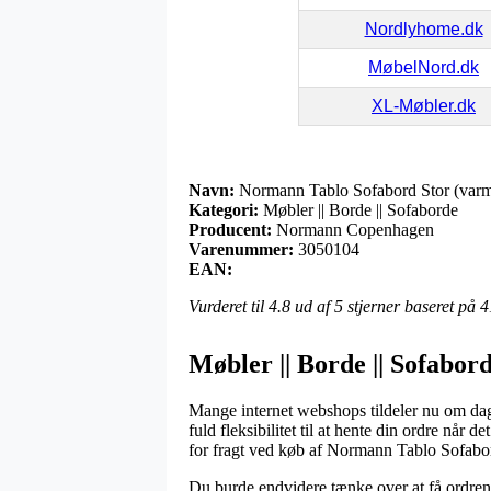
Nordlyhome.dk
MøbelNord.dk
XL-Møbler.dk
Navn:
Normann Tablo Sofabord Stor (varm
Kategori:
Møbler || Borde || Sofaborde
Producent:
Normann Copenhagen
Varenummer:
3050104
EAN:
Vurderet til
4.8
ud af 5 stjerner baseret på
4
Møbler || Borde || Sofabo
Mange internet webshops tildeler nu om dage 
fuld fleksibilitet til at hente din ordre nå
for fragt ved køb af Normann Tablo Sofabor
Du burde endvidere tænke over at få ordren s