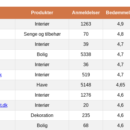
Produkter
Anmeldelser
Bedømmel
Interiør
1263
4,9
Senge og tilbehør
70
4,8
Interiør
39
4,7
Bolig
5338
4,7
Interiør
36
4,7
k
Interiør
519
4,7
Have
5148
4,65
Interiør
1276
4,6
t.dk
Interiør
20
4,6
Dekoration
235
4,6
Bolig
68
4,6