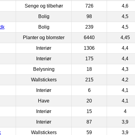
Senge og tilbehør
726
4,6
Bolig
98
4,5
dk
Bolig
239
4,5
Planter og blomster
6440
4,45
Interiør
1306
4,4
Interiør
175
4,4
Belysning
18
4,3
Wallstickers
215
4,2
Interiør
6
4,1
Have
20
4,1
Interiør
15
4
Interiør
87
3,9
k
Wallstickers
59
3,9