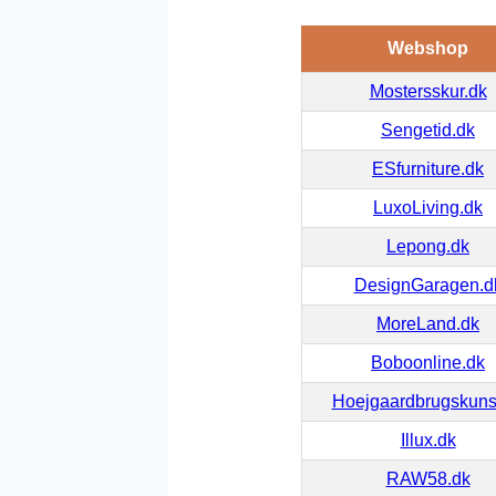
Webshop
Mostersskur.dk
Sengetid.dk
ESfurniture.dk
LuxoLiving.dk
Lepong.dk
DesignGaragen.d
MoreLand.dk
Boboonline.dk
Hoejgaardbrugskuns
Illux.dk
RAW58.dk