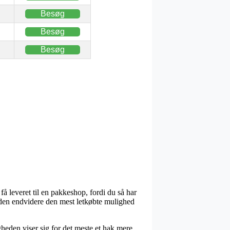
Besøg
Besøg
Besøg
å leveret til en pakkeshop, fordi du så har
suden endvidere den mest letkøbte mulighed
igheden viser sig for det meste et hak mere