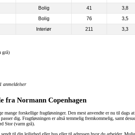
Bolig
41
3,8
Bolig
76
3,5
Interiør
211
3,3
 grå)
1
anmeldelser
rde fra Normann Copenhagen
mange forskellige fragtløsninger. Den mest anvendte er nu til dags at f
r det passer dig. Fragtløsningen er altså temmelig fremkommelig, samt de
d Stor (varm grå).
endt til din lejlighed eller hus eller til adressen hvor du arbejder. Mul