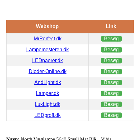
Webshop
Link
MrPerfect.dk
Besøg
Lampemesteren.dk
Besøg
LEDpaerer.dk
Besøg
Dioder-Online.dk
Besøg
AndLight.dk
Besøg
Lamper.dk
Besøg
LuxLight.dk
Besøg
LEDproff.dk
Besøg
Navn:
North Væglampe 5640 Small Mat Blå – Vibia