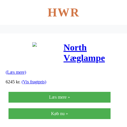
HWR
North
Væglampe
5640 Small
(Læs mere)
Mat Blå –
6245
kr.
(Vis fragtpris)
Vibia
Læs mere »
Køb nu »