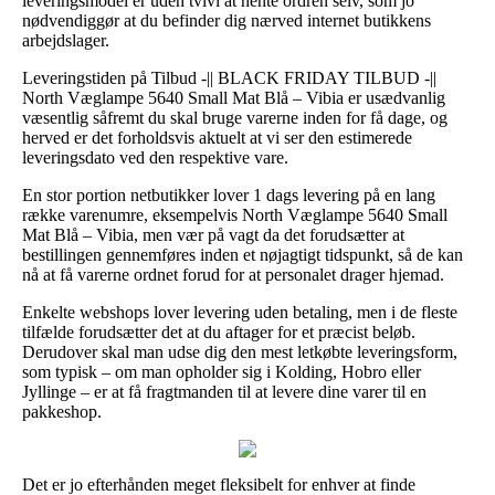
leveringsmodel er uden tvivl at hente ordren selv, som jo
nødvendiggør at du befinder dig nærved internet butikkens
arbejdslager.
Leveringstiden på Tilbud -|| BLACK FRIDAY TILBUD -||
North Væglampe 5640 Small Mat Blå – Vibia er usædvanlig
væsentlig såfremt du skal bruge varerne inden for få dage, og
herved er det forholdsvis aktuelt at vi ser den estimerede
leveringsdato ved den respektive vare.
En stor portion netbutikker lover 1 dags levering på en lang
række varenumre, eksempelvis North Væglampe 5640 Small
Mat Blå – Vibia, men vær på vagt da det forudsætter at
bestillingen gennemføres inden et nøjagtigt tidspunkt, så de kan
nå at få varerne ordnet forud for at personalet drager hjemad.
Enkelte webshops lover levering uden betaling, men i de fleste
tilfælde forudsætter det at du aftager for et præcist beløb.
Derudover skal man udse dig den mest letkøbte leveringsform,
som typisk – om man opholder sig i Kolding, Hobro eller
Jyllinge – er at få fragtmanden til at levere dine varer til en
pakkeshop.
Det er jo efterhånden meget fleksibelt for enhver at finde