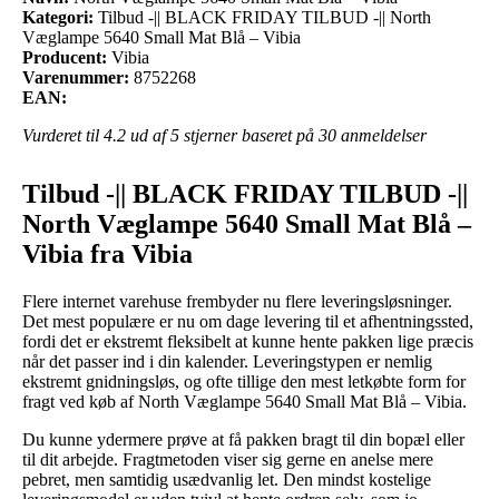
Kategori:
Tilbud -|| BLACK FRIDAY TILBUD -|| North
Væglampe 5640 Small Mat Blå – Vibia
Producent:
Vibia
Varenummer:
8752268
EAN:
Vurderet til
4.2
ud af 5 stjerner baseret på
30
anmeldelser
Tilbud -|| BLACK FRIDAY TILBUD -||
North Væglampe 5640 Small Mat Blå –
Vibia fra Vibia
Flere internet varehuse frembyder nu flere leveringsløsninger.
Det mest populære er nu om dage levering til et afhentningssted,
fordi det er ekstremt fleksibelt at kunne hente pakken lige præcis
når det passer ind i din kalender. Leveringstypen er nemlig
ekstremt gnidningsløs, og ofte tillige den mest letkøbte form for
fragt ved køb af North Væglampe 5640 Small Mat Blå – Vibia.
Du kunne ydermere prøve at få pakken bragt til din bopæl eller
til dit arbejde. Fragtmetoden viser sig gerne en anelse mere
pebret, men samtidig usædvanlig let. Den mindst kostelige