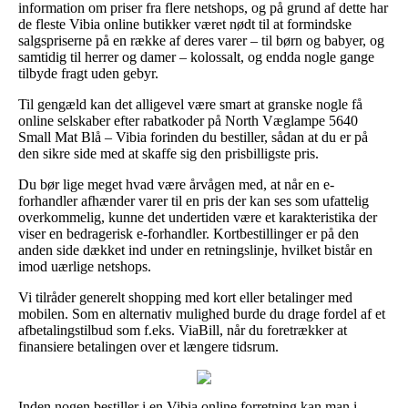
information om priser fra flere netshops, og på grund af dette har
de fleste Vibia online butikker været nødt til at formindske
salgspriserne på en række af deres varer – til børn og babyer, og
samtidig til herrer og damer – kolossalt, og endda nogle gange
tilbyde fragt uden gebyr.
Til gengæld kan det alligevel være smart at granske nogle få
online selskaber efter rabatkoder på North Væglampe 5640
Small Mat Blå – Vibia forinden du bestiller, sådan at du er på
den sikre side med at skaffe sig den prisbilligste pris.
Du bør lige meget hvad være årvågen med, at når en e-
forhandler afhænder varer til en pris der kan ses som ufattelig
overkommelig, kunne det undertiden være et karakteristika der
viser en bedragerisk e-forhandler. Kortbestillinger er på den
anden side dækket ind under en retningslinje, hvilket bistår en
imod uærlige netshops.
Vi tilråder generelt shopping med kort eller betalinger med
mobilen. Som en alternativ mulighed burde du drage fordel af et
afbetalingstilbud som f.eks. ViaBill, når du foretrækker at
finansiere betalingen over et længere tidsrum.
Inden nogen bestiller i en Vibia online forretning kan man i