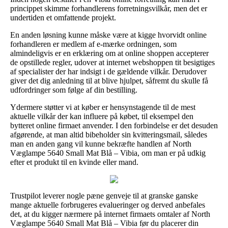
princippet skimme forhandlerens forretningsvilkår, men det er
undertiden et omfattende projekt.
En anden løsning kunne måske være at kigge hvorvidt online
forhandleren er medlem af e-mærke ordningen, som
almindeligvis er en erklæring om at online shoppen accepterer
de opstillede regler, udover at internet webshoppen tit besigtiges
af specialister der har indsigt i de gældende vilkår. Derudover
giver det dig anledning til at blive hjulpet, såfremt du skulle få
udfordringer som følge af din bestilling.
Ydermere støtter vi at køber er hensynstagende til de mest
aktuelle vilkår der kan influere på købet, til eksempel den
bytteret online firmaet anvender. I den forbindelse er det desuden
afgørende, at man altid bibeholder sin kvitteringsmail, således
man en anden gang vil kunne bekræfte handlen af North
Væglampe 5640 Small Mat Blå – Vibia, om man er på udkig
efter et produkt til en kvinde eller mand.
Trustpilot leverer nogle pæne genveje til at granske ganske
mange aktuelle forbrugeres evalueringer og derved anbefales
det, at du kigger nærmere på internet firmaets omtaler af North
Væglampe 5640 Small Mat Blå – Vibia før du placerer din