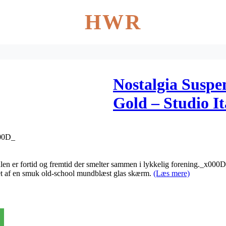
HWR
Nostalgia Suspe
Gold – Studio It
000D_
n er fortid og fremtid der smelter sammen i lykkelig forening._x000
et af en smuk old-school mundblæst glas skærm.
(Læs mere)