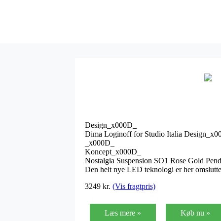
Design_x000D_
Dima Loginoff for Studio Italia Design_x
_x000D_
Koncept_x000D_
Nostalgia Suspension SO1 Rose Gold Pendle
Den helt nye LED teknologi er her omslutt
3249
kr.
(Vis fragtpris)
Læs mere »
Køb nu »