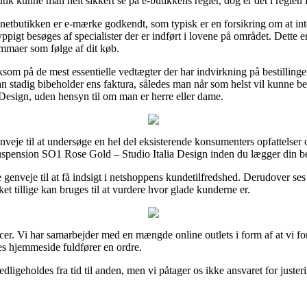
butik kunne man helt sikkert se på e-butikkens regler, dog er det i regle
netbutikken er e-mærke godkendt, som typisk er en forsikring om at inte
ppigt besøges af specialister der er indført i lovene på området. Dette e
lemmaer som følge af dit køb.
ksom på de mest essentielle vedtægter der har indvirkning på bestillinge
an stadig bibeholder ens faktura, således man når som helst vil kunne b
esign, uden hensyn til om man er herre eller dame.
enveje til at undersøge en hel del eksisterende konsumenters opfattelser o
uspension SO1 Rose Gold – Studio Italia Design inden du lægger din bes
 genveje til at få indsigt i netshoppens kundetilfredshed. Derudover ses
t tillige kan bruges til at vurdere hvor glade kunderne er.
ncer. Vi har samarbejder med en mængde online outlets i form af at vi f
es hjemmeside fuldfører en ordre.
ligeholdes fra tid til anden, men vi påtager os ikke ansvaret for justeri