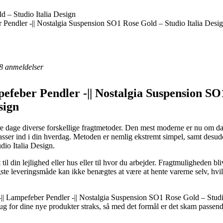
 – Studio Italia Design
r Pendler -|| Nostalgia Suspension SO1 Rose Gold – Studio Italia Desi
8
anmeldelser
pefeber Pendler -|| Nostalgia Suspension SO
sign
ore dage diverse forskellige fragtmetoder. Den mest moderne er nu om dag
t passer ind i din hverdag. Metoden er nemlig ekstremt simpel, samt desu
io Italia Design.
til din lejlighed eller hus eller til hvor du arbejder. Fragtmuligheden 
ste leveringsmåde kan ikke benægtes at være at hente varerne selv, hvil
-|| Lampefeber Pendler -|| Nostalgia Suspension SO1 Rose Gold – Studio
brug for dine nye produkter straks, så med det formål er det skam passe