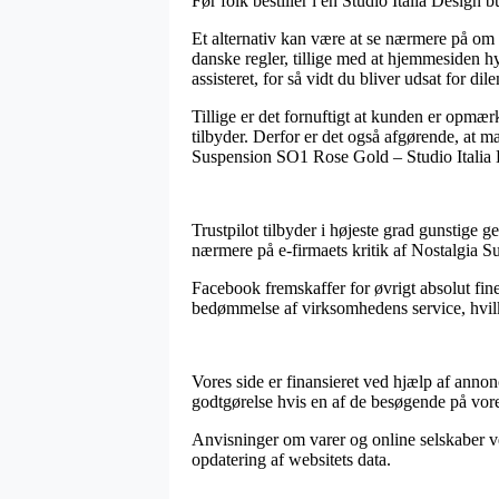
Før folk bestiller i en Studio Italia Design 
Et alternativ kan være at se nærmere på om 
danske regler, tillige med at hjemmesiden hy
assisteret, for så vidt du bliver udsat for di
Tillige er det fornuftigt at kunden er opmær
tilbyder. Derfor er det også afgørende, at m
Suspension SO1 Rose Gold – Studio Italia D
Trustpilot tilbyder i højeste grad gunstige g
nærmere på e-firmaets kritik af Nostalgia S
Facebook fremskaffer for øvrigt absolut fine
bedømmelse af virksomhedens service, hvilke
Vores side er finansieret ved hjælp af anno
godtgørelse hvis en af de besøgende på vor
Anvisninger om varer og online selskaber ved
opdatering af websitets data.