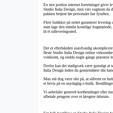
En stor portion internet forretninger giv
Studio Italia Design, men vær vagtsom da de
pakken betjent før personalet har fyraften.
Flere butikker på nettet garanterer leverin
man tage den mindst kostelige fragtmetode, d
til et udleveringssted.
Det er efterhånden usædvanlig ukompliceret f
fleste Studio Italia Design online virksomhed
voldsomt, og endda nogle gange præstere l
Derfor kan det stadigvæk være gunstigt at 
Italia Design inden du gennemfører din hande
Man må dog være obs på, at såfremt en butik 
et bevis på en snydagtig e-butik. Bestillinger
Vi anbefaler generelt kortbetalinger eller m
afbetale pengene over et længere tidsrum.