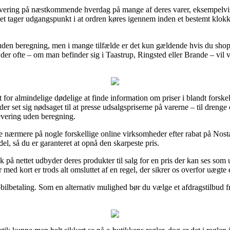
er levering på næstkommende hverdag på mange af deres varer, eksempel
t tager udgangspunkt i at ordren køres igennem inden et bestemt klokkes
g uden beregning, men i mange tilfælde er det kun gældende hvis du shopp
er ofte – om man befinder sig i Taastrup, Ringsted eller Brande – vil væ
or almindelige dødelige at finde information om priser i blandt forskell
er set sig nødsaget til at presse udsalgspriserne på varerne – til drenge o
evering uden beregning.
se nærmere på nogle forskellige online virksomheder efter rabat på No
l, så du er garanteret at opnå den skarpeste pris.
på nettet udbyder deres produkter til salg for en pris der kan ses som 
 med kort er trods alt omsluttet af en regel, der sikrer os overfor uægte 
obilbetaling. Som en alternativ mulighed bør du vælge et afdragstilbud fr