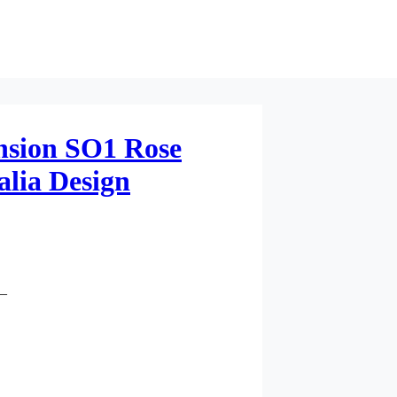
nsion SO1 Rose
alia Design
D_