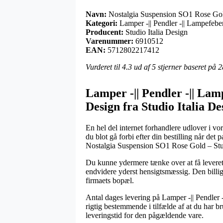
Navn:
Nostalgia Suspension SO1 Rose Gold
Kategori:
Lamper -|| Pendler -|| Lampefebe
Producent:
Studio Italia Design
Varenummer:
6910512
EAN:
5712802217412
Vurderet til
4.3
ud af 5 stjerner baseret på
2
Lamper -|| Pendler -|| Lam
Design fra Studio Italia De
En hel del internet forhandlere udlover i v
du blot gå forbi efter din bestilling når de
Nostalgia Suspension SO1 Rose Gold – Stud
Du kunne ydermere tænke over at få leveret 
endvidere yderst hensigtsmæssig. Den billig
firmaets bopæl.
Antal dages levering på Lamper -|| Pendler 
rigtig bestemmende i tilfælde af at du har 
leveringstid for den pågældende vare.