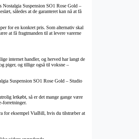
vis Nostalgia Suspension SO1 Rose Gold –
læt, således at de garanteret kan nå at få
er for en konkret pris. Som alternativ skal
re at få fragtmanden til at levere varerne
ige internet handler, og herved har langt de
g piger, og tillige også til voksne –
stalgia Suspension SO1 Rose Gold – Studio
utrolig letkøbt, så er det mange gange være
e-forretninger.
a for eksempel ViaBill, hvis du tilstræber at