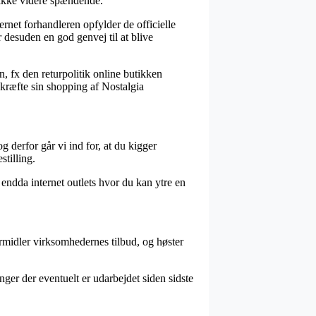
n ikke videre spændende.
rnet forhandleren opfylder de officielle
r desuden en god genvej til at blive
n, fx den returpolitik online butikken
ekræfte sin shopping af Nostalgia
g derfor går vi ind for, at du kigger
tilling.
 endda internet outlets hvor du kan ytre en
ormidler virksomhedernes tilbud, og høster
nger der eventuelt er udarbejdet siden sidste