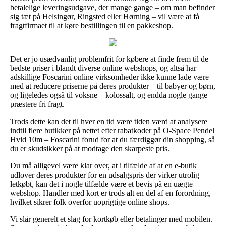
betalelige leveringsudgave, der mange gange – om man befinder
sig tæt på Helsingør, Ringsted eller Hørning – vil være at få
fragtfirmaet til at køre bestillingen til en pakkeshop.
Det er jo usædvanlig problemfrit for købere at finde frem til de
bedste priser i blandt diverse online webshops, og altså har
adskillige Foscarini online virksomheder ikke kunne lade være
med at reducere priserne på deres produkter – til babyer og børn,
og ligeledes også til voksne – kolossalt, og endda nogle gange
præstere fri fragt.
Trods dette kan det til hver en tid være tiden værd at analysere
indtil flere butikker på nettet efter rabatkoder på O-Space Pendel
Hvid 10m – Foscarini forud for at du færdiggør din shopping, så
du er skudsikker på at modtage den skarpeste pris.
Du må alligevel være klar over, at i tilfælde af at en e-butik
udlover deres produkter for en udsalgspris der virker utrolig
letkøbt, kan det i nogle tilfælde være et bevis på en uægte
webshop. Handler med kort er trods alt en del af en forordning,
hvilket sikrer folk overfor uoprigtige online shops.
Vi slår generelt et slag for kortkøb eller betalinger med mobilen.