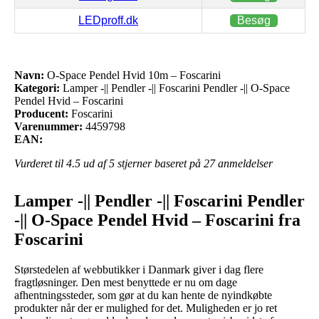
LEDproff.dk
Besøg
Navn:
O-Space Pendel Hvid 10m – Foscarini
Kategori:
Lamper -|| Pendler -|| Foscarini Pendler -|| O-Space
Pendel Hvid – Foscarini
Producent:
Foscarini
Varenummer:
4459798
EAN:
Vurderet til
4.5
ud af 5 stjerner baseret på
27
anmeldelser
Lamper -|| Pendler -|| Foscarini Pendler
-|| O-Space Pendel Hvid – Foscarini fra
Foscarini
Størstedelen af webbutikker i Danmark giver i dag flere
fragtløsninger. Den mest benyttede er nu om dage
afhentningssteder, som gør at du kan hente de nyindkøbte
produkter når der er mulighed for det. Muligheden er jo ret