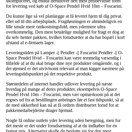
ukompliceret, og endda derudover den mest prisbevidste form
for levering ved køb af O-Space Pendel Hvid 10m – Foscarini.
Du kunne lige så vel planlægge at få leveret hjem til dig privat
eller ud til din arbejdsplads. Fragtløsningen er almindeligvis en
lille smule mere omkostningsfuld, men ydermere ultra
overkommelig. Den mest betalelige mulighed for fragt er dog at
du selv henter pakken, hvilket forudsætter at du har bopæl i kort
afstand af e-firmaets lager.
Leveringstiden på Lamper -|| Pendler -|| Foscarini Pendler -|| O-
Space Pendel Hvid – Foscarini kan være temmelig væsentlig i
tilfælde af at du skal bruge dine nye produkter omgående, og i
det øjemed er det utvivlsomt relevant at man kigger nærmere på
leveringstidspunktet på det respektive produkt.
Størstedelen af internet handler udlover levering på næste
hverdag på mange af deres produkter, eksempelvis O-Space
Pendel Hvid 10m – Foscarini, men vær opmærksom på at det
regnes ud fra at bestillingen anbringes før et fast tidspunkt, så at
de med sikkerhed kan nå at få ordren distribueret forud for at
pakkemedarbejderne drager hjemad.
Nogle få online outlets yder levering uden beregning, men for
det meste er det under forudsætning af at du indkøber for en
fastsat pris. Alternativt skulle du beslutte sig for den mest