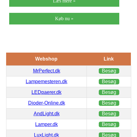
Læs mere »
Køb nu »
Webshop
Link
MrPerfect.dk
Besøg
Lampemesteren.dk
Besøg
LEDpaerer.dk
Besøg
Dioder-Online.dk
Besøg
AndLight.dk
Besøg
Lamper.dk
Besøg
LuxLight.dk
Besøg