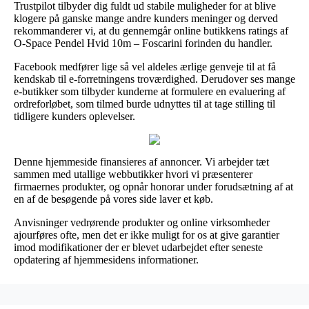
Trustpilot tilbyder dig fuldt ud stabile muligheder for at blive
klogere på ganske mange andre kunders meninger og derved
rekommanderer vi, at du gennemgår online butikkens ratings af
O-Space Pendel Hvid 10m – Foscarini forinden du handler.
Facebook medfører lige så vel aldeles ærlige genveje til at få
kendskab til e-forretningens troværdighed. Derudover ses mange
e-butikker som tilbyder kunderne at formulere en evaluering af
ordreforløbet, som tilmed burde udnyttes til at tage stilling til
tidligere kunders oplevelser.
Denne hjemmeside finansieres af annoncer. Vi arbejder tæt
sammen med utallige webbutikker hvori vi præsenterer
firmaernes produkter, og opnår honorar under forudsætning af at
en af de besøgende på vores side laver et køb.
Anvisninger vedrørende produkter og online virksomheder
ajourføres ofte, men det er ikke muligt for os at give garantier
imod modifikationer der er blevet udarbejdet efter seneste
opdatering af hjemmesidens informationer.