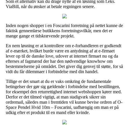
Som et alternativ kan du drage nytte af en løsning som f.eks.
ViaBill, når du ønsker at betale regningen senere.
Inden nogen shopper i en Foscarini forretning på nettet kunne de
faktisk gennemlæse butikkens forretningsvilkår, men det er
mange gange et tidskrævende projekt.
En nem løsning er at kontrollere om e-forhandleren er godkendt
af e-mærket, hvilket burde være en antydning af at e-firmaet
lever op til de danske love, udover at internet firmaet nu og da
efterses af fagmænd der har den nødvendige knowhow om
bestemmelserne på området. Det giver dig genvej til støtte, for så
vidt du får dilemmaer i forbindelse med din handel.
Tillige er det smart at du er vaks omkring de fundamentale
betingelser der gør sig gældende i forbindelse med bestillingen,
for eksempel den returrettighed internet webshoppen kører med.
Derfor er det tilmed vigtigt, at man stadigvæk sikrer sin
ordremail, således man i fremtiden vil kunne bevise ordren af O-
Space Pendel Hvid 10m – Foscarini, uafhængig om man er på
udkig efter et produkt til en mand eller kvinde.