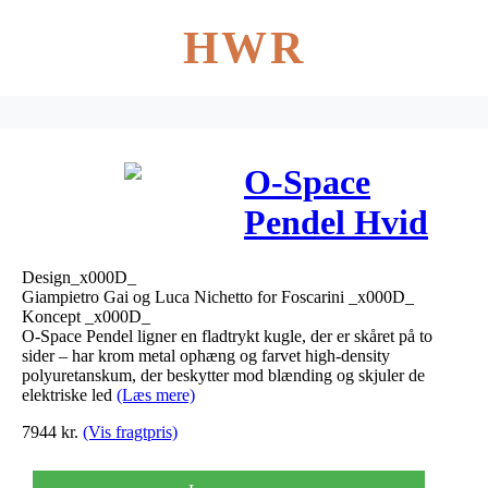
HWR
O-Space
Pendel Hvid
10m –
Design_x000D_
Foscarini
Giampietro Gai og Luca Nichetto for Foscarini _x000D_
Koncept _x000D_
O-Space Pendel ligner en fladtrykt kugle, der er skåret på to
sider – har krom metal ophæng og farvet high-density
polyuretanskum, der beskytter mod blænding og skjuler de
elektriske led
(Læs mere)
7944
kr.
(Vis fragtpris)