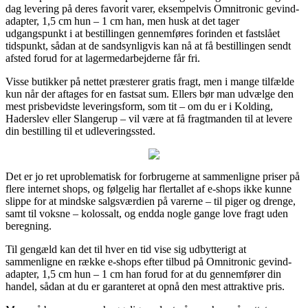
dag levering på deres favorit varer, eksempelvis Omnitronic gevind-
adapter, 1,5 cm hun – 1 cm han, men husk at det tager
udgangspunkt i at bestillingen gennemføres forinden et fastslået
tidspunkt, sådan at de sandsynligvis kan nå at få bestillingen sendt
afsted forud for at lagermedarbejderne får fri.
Visse butikker på nettet præsterer gratis fragt, men i mange tilfælde
kun når der aftages for en fastsat sum. Ellers bør man udvælge den
mest prisbevidste leveringsform, som tit – om du er i Kolding,
Haderslev eller Slangerup – vil være at få fragtmanden til at levere
din bestilling til et udleveringssted.
Det er jo ret uproblematisk for forbrugerne at sammenligne priser på
flere internet shops, og følgelig har flertallet af e-shops ikke kunne
slippe for at mindske salgsværdien på varerne – til piger og drenge,
samt til voksne – kolossalt, og endda nogle gange love fragt uden
beregning.
Til gengæld kan det til hver en tid vise sig udbytterigt at
sammenligne en række e-shops efter tilbud på Omnitronic gevind-
adapter, 1,5 cm hun – 1 cm han forud for at du gennemfører din
handel, sådan at du er garanteret at opnå den mest attraktive pris.