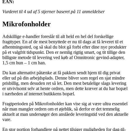
EAN:
Vurderet til
4
ud af 5 stjerner baseret på
11
anmeldelser
Mikrofonholder
Adskillige e-handler foreslår til alt held en hel del forskellige
fragttyper. En af de mest benyttede er nu til dags at få leveret til et
afhentningssted, og så skal du blot gå forbi efter dine nye produkter
på et valgfrit tidspunkt. Den er nemlig rigtig smart, og tit tillige den
billigste metode til levering ved køb af Omnitronic gevind-adapter,
1,5 cm hun – 1 cm han.
Du kan alternativt påtænke at få pakken sendt hjem til dig privat
eller ud på din arbejdsplads. Denne bliver som regel en sjat mindre
prisbillig, men desuden ret så let. Den mest betalelige slags levering
er utvivlsomt selv at hente ordren, men dette kræver at du har bopæl
i nærheden af internet butikkens bopæl.
Fragtperioden på Mikrofonholder kan vise sig at være ultra essentiel
når man mangler ordren om et øjeblik, så derfor er det temmelig
aktuelt at man undersøger den anslåede leveringstid ved den aktuelle
vare.
En stor portion forhandlere på nettet tilsiger muligheden for dag-til-