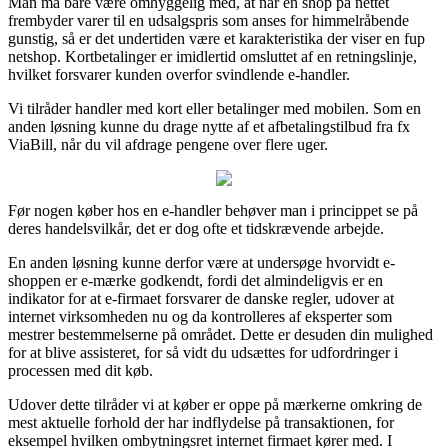
Man må bare være omhyggelig med, at når en shop på nettet
frembyder varer til en udsalgspris som anses for himmelråbende
gunstig, så er det undertiden være et karakteristika der viser en fup
netshop. Kortbetalinger er imidlertid omsluttet af en retningslinje,
hvilket forsvarer kunden overfor svindlende e-handler.
Vi tilråder handler med kort eller betalinger med mobilen. Som en
anden løsning kunne du drage nytte af et afbetalingstilbud fra fx
ViaBill, når du vil afdrage pengene over flere uger.
Før nogen køber hos en e-handler behøver man i princippet se på
deres handelsvilkår, det er dog ofte et tidskrævende arbejde.
En anden løsning kunne derfor være at undersøge hvorvidt e-
shoppen er e-mærke godkendt, fordi det almindeligvis er en
indikator for at e-firmaet forsvarer de danske regler, udover at
internet virksomheden nu og da kontrolleres af eksperter som
mestrer bestemmelserne på området. Dette er desuden din mulighed
for at blive assisteret, for så vidt du udsættes for udfordringer i
processen med dit køb.
Udover dette tilråder vi at køber er oppe på mærkerne omkring de
mest aktuelle forhold der har indflydelse på transaktionen, for
eksempel hvilken ombytningsret internet firmaet kører med. I