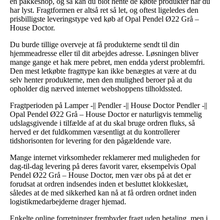
en pakkeshop, og så kan du blot hente de købte produkter når du
har lyst. Fragtformen er altså ret så let, og oftest ligeledes den
prisbilligste leveringstype ved køb af Opal Pendel Ø22 Grå –
House Doctor.
Du burde tillige overveje at få produkterne sendt til din
hjemmeadresse eller til dit arbejdes adresse. Løsningen bliver
mange gange et hak mere pebret, men endda yderst problemfri.
Den mest letkøbte fragttype kan ikke benægtes at være at du
selv henter produkterne, men den mulighed beroer på at du
opholder dig nærved internet webshoppens tilholdssted.
Fragtperioden på Lamper -|| Pendler -|| House Doctor Pendler -||
Opal Pendel Ø22 Grå – House Doctor er naturligvis temmelig
udslagsgivende i tilfælde af at du skal bruge ordren fluks, så
herved er det fuldkommen væsentligt at du kontrollerer
tidshorisonten for levering for den pågældende vare.
Mange internet virksomheder reklamerer med muligheden for
dag-til-dag levering på deres favorit varer, eksempelvis Opal
Pendel Ø22 Grå – House Doctor, men vær obs på at det er
forudsat at ordren indsendes inden et besluttet klokkeslæt,
således at de med sikkerhed kan nå at få ordren ordnet inden
logistikmedarbejderne drager hjemad.
Enkelte online forretninger frembyder fragt uden betaling, men i