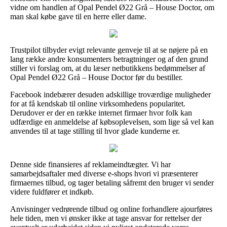
vidne om handlen af Opal Pendel Ø22 Grå – House Doctor, om
man skal købe gave til en herre eller dame.
Trustpilot tilbyder evigt relevante genveje til at se nøjere på en
lang række andre konsumenters betragtninger og af den grund
stiller vi forslag om, at du læser netbutikkens bedømmelser af
Opal Pendel Ø22 Grå – House Doctor før du bestiller.
Facebook indebærer desuden adskillige troværdige muligheder
for at få kendskab til online virksomhedens popularitet.
Derudover er der en række internet firmaer hvor folk kan
udfærdige en anmeldelse af købsoplevelsen, som lige så vel kan
anvendes til at tage stilling til hvor glade kunderne er.
Denne side finansieres af reklameindtægter. Vi har
samarbejdsaftaler med diverse e-shops hvori vi præsenterer
firmaernes tilbud, og tager betaling såfremt den bruger vi sender
videre fuldfører et indkøb.
Anvisninger vedrørende tilbud og online forhandlere ajourføres
hele tiden, men vi ønsker ikke at tage ansvar for rettelser der