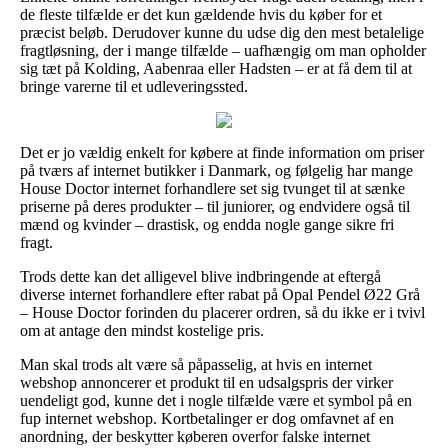
de fleste tilfælde er det kun gældende hvis du køber for et
præcist beløb. Derudover kunne du udse dig den mest betalelige
fragtløsning, der i mange tilfælde – uafhængig om man opholder
sig tæt på Kolding, Aabenraa eller Hadsten – er at få dem til at
bringe varerne til et udleveringssted.
Det er jo vældig enkelt for købere at finde information om priser
på tværs af internet butikker i Danmark, og følgelig har mange
House Doctor internet forhandlere set sig tvunget til at sænke
priserne på deres produkter – til juniorer, og endvidere også til
mænd og kvinder – drastisk, og endda nogle gange sikre fri
fragt.
Trods dette kan det alligevel blive indbringende at eftergå
diverse internet forhandlere efter rabat på Opal Pendel Ø22 Grå
– House Doctor forinden du placerer ordren, så du ikke er i tvivl
om at antage den mindst kostelige pris.
Man skal trods alt være så påpasselig, at hvis en internet
webshop annoncerer et produkt til en udsalgspris der virker
uendeligt god, kunne det i nogle tilfælde være et symbol på en
fup internet webshop. Kortbetalinger er dog omfavnet af en
anordning, der beskytter køberen overfor falske internet