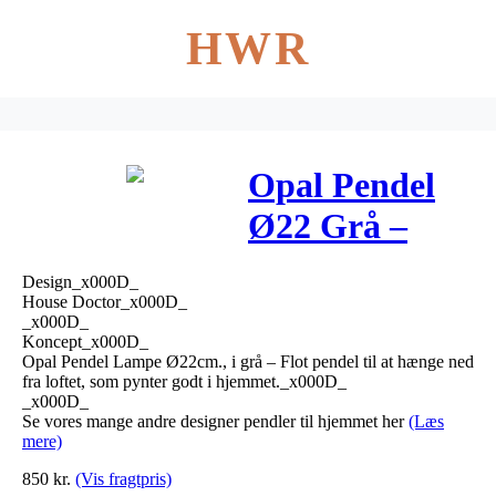
HWR
Opal Pendel
Ø22 Grå –
House Doctor
Design_x000D_
House Doctor_x000D_
_x000D_
Koncept_x000D_
Opal Pendel Lampe Ø22cm., i grå – Flot pendel til at hænge ned
fra loftet, som pynter godt i hjemmet._x000D_
_x000D_
Se vores mange andre designer pendler til hjemmet her
(Læs
mere)
850
kr.
(Vis fragtpris)