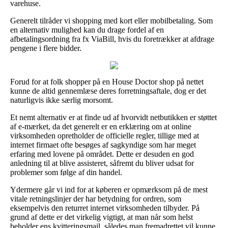
varehuse.
Generelt tilråder vi shopping med kort eller mobilbetaling. Som
en alternativ mulighed kan du drage fordel af en
afbetalingsordning fra fx ViaBill, hvis du foretrækker at afdrage
pengene i flere bidder.
Forud for at folk shopper på en House Doctor shop på nettet
kunne de altid gennemlæse deres forretningsaftale, dog er det
naturligvis ikke særlig morsomt.
Et nemt alternativ er at finde ud af hvorvidt netbutikken er støttet
af e-mærket, da det generelt er en erklæring om at online
virksomheden opretholder de officielle regler, tillige med at
internet firmaet ofte besøges af sagkyndige som har meget
erfaring med lovene på området. Dette er desuden en god
anledning til at blive assisteret, såfremt du bliver udsat for
problemer som følge af din handel.
Ydermere går vi ind for at køberen er opmærksom på de mest
vitale retningslinjer der har betydning for ordren, som
eksempelvis den returret internet virksomheden tilbyder. På
grund af dette er det virkelig vigtigt, at man når som helst
beholder ens kvitteringsmail, således man fremadrettet vil kunne