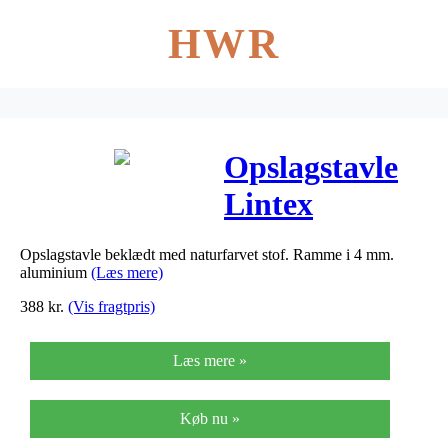
HWR
Opslagstavle
Lintex
Boarder
Opslagstavle beklædt med naturfarvet stof. Ramme i 4 mm.
90x120cm stof
aluminium
(Læs mere)
m/alu kant
388
kr.
(Vis fragtpris)
Læs mere »
Køb nu »