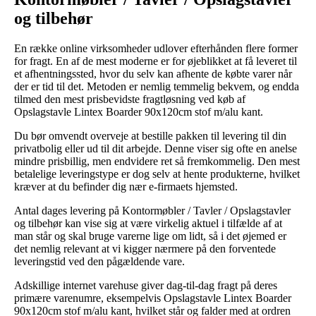
og tilbehør
En række online virksomheder udlover efterhånden flere former
for fragt. En af de mest moderne er for øjeblikket at få leveret til
et afhentningssted, hvor du selv kan afhente de købte varer når
der er tid til det. Metoden er nemlig temmelig bekvem, og endda
tilmed den mest prisbevidste fragtløsning ved køb af
Opslagstavle Lintex Boarder 90x120cm stof m/alu kant.
Du bør omvendt overveje at bestille pakken til levering til din
privatbolig eller ud til dit arbejde. Denne viser sig ofte en anelse
mindre prisbillig, men endvidere ret så fremkommelig. Den mest
betalelige leveringstype er dog selv at hente produkterne, hvilket
kræver at du befinder dig nær e-firmaets hjemsted.
Antal dages levering på Kontormøbler / Tavler / Opslagstavler
og tilbehør kan vise sig at være virkelig aktuel i tilfælde af at
man står og skal bruge varerne lige om lidt, så i det øjemed er
det nemlig relevant at vi kigger nærmere på den forventede
leveringstid ved den pågældende vare.
Adskillige internet varehuse giver dag-til-dag fragt på deres
primære varenumre, eksempelvis Opslagstavle Lintex Boarder
90x120cm stof m/alu kant, hvilket står og falder med at ordren