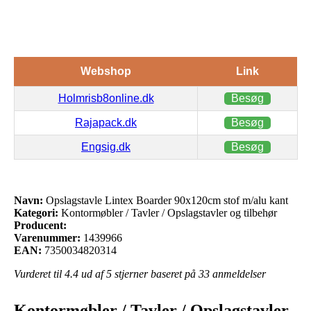
Webshop
Link
Holmrisb8online.dk
Besøg
Rajapack.dk
Besøg
Engsig.dk
Besøg
Navn:
Opslagstavle Lintex Boarder 90x120cm stof m/alu kant
Kategori:
Kontormøbler / Tavler / Opslagstavler og tilbehør
Producent:
Varenummer:
1439966
EAN:
7350034820314
Vurderet til
4.4
ud af 5 stjerner baseret på
33
anmeldelser
Kontormøbler / Tavler / Opslagstavler