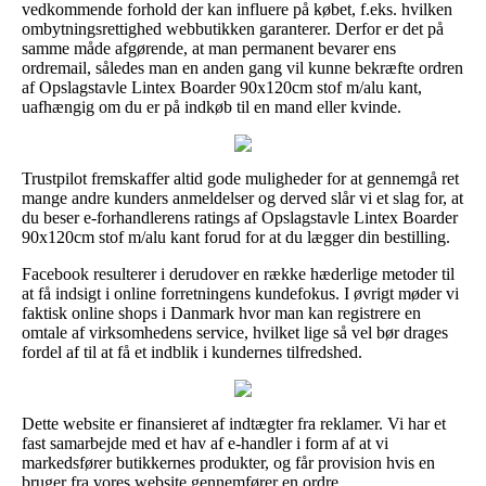
vedkommende forhold der kan influere på købet, f.eks. hvilken
ombytningsrettighed webbutikken garanterer. Derfor er det på
samme måde afgørende, at man permanent bevarer ens
ordremail, således man en anden gang vil kunne bekræfte ordren
af Opslagstavle Lintex Boarder 90x120cm stof m/alu kant,
uafhængig om du er på indkøb til en mand eller kvinde.
Trustpilot fremskaffer altid gode muligheder for at gennemgå ret
mange andre kunders anmeldelser og derved slår vi et slag for, at
du beser e-forhandlerens ratings af Opslagstavle Lintex Boarder
90x120cm stof m/alu kant forud for at du lægger din bestilling.
Facebook resulterer i derudover en række hæderlige metoder til
at få indsigt i online forretningens kundefokus. I øvrigt møder vi
faktisk online shops i Danmark hvor man kan registrere en
omtale af virksomhedens service, hvilket lige så vel bør drages
fordel af til at få et indblik i kundernes tilfredshed.
Dette website er finansieret af indtægter fra reklamer. Vi har et
fast samarbejde med et hav af e-handler i form af at vi
markedsfører butikkernes produkter, og får provision hvis en
bruger fra vores website gennemfører en ordre.