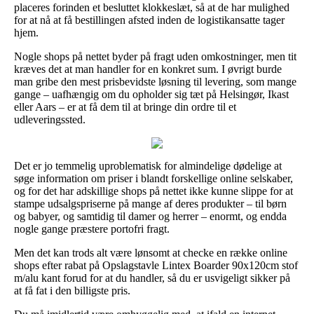
placeres forinden et besluttet klokkeslæt, så at de har mulighed
for at nå at få bestillingen afsted inden de logistikansatte tager
hjem.
Nogle shops på nettet byder på fragt uden omkostninger, men tit
kræves det at man handler for en konkret sum. I øvrigt burde
man gribe den mest prisbevidste løsning til levering, som mange
gange – uafhængig om du opholder sig tæt på Helsingør, Ikast
eller Aars – er at få dem til at bringe din ordre til et
udleveringssted.
Det er jo temmelig uproblematisk for almindelige dødelige at
søge information om priser i blandt forskellige online selskaber,
og for det har adskillige shops på nettet ikke kunne slippe for at
stampe udsalgspriserne på mange af deres produkter – til børn
og babyer, og samtidig til damer og herrer – enormt, og endda
nogle gange præstere portofri fragt.
Men det kan trods alt være lønsomt at checke en række online
shops efter rabat på Opslagstavle Lintex Boarder 90x120cm stof
m/alu kant forud for at du handler, så du er usvigeligt sikker på
at få fat i den billigste pris.