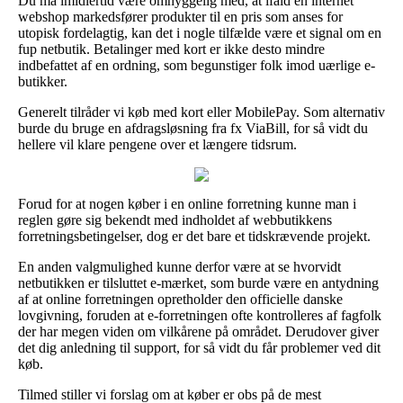
Du må imidlertid være omhyggelig med, at ifald en internet
webshop markedsfører produkter til en pris som anses for
utopisk fordelagtig, kan det i nogle tilfælde være et signal om en
fup netbutik. Betalinger med kort er ikke desto mindre
indbefattet af en ordning, som begunstiger folk imod uærlige e-
butikker.
Generelt tilråder vi køb med kort eller MobilePay. Som alternativ
burde du bruge en afdragsløsning fra fx ViaBill, for så vidt du
hellere vil klare pengene over et længere tidsrum.
Forud for at nogen køber i en online forretning kunne man i
reglen gøre sig bekendt med indholdet af webbutikkens
forretningsbetingelser, dog er det bare et tidskrævende projekt.
En anden valgmulighed kunne derfor være at se hvorvidt
netbutikken er tilsluttet e-mærket, som burde være en antydning
af at online forretningen opretholder den officielle danske
lovgivning, foruden at e-forretningen ofte kontrolleres af fagfolk
der har megen viden om vilkårene på området. Derudover giver
det dig anledning til support, for så vidt du får problemer ved dit
køb.
Tilmed stiller vi forslag om at køber er obs på de mest