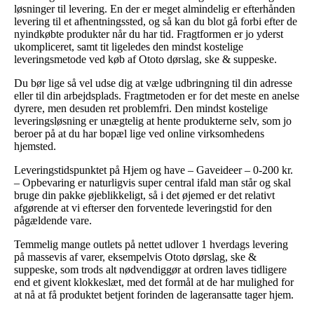
løsninger til levering. En der er meget almindelig er efterhånden
levering til et afhentningssted, og så kan du blot gå forbi efter de
nyindkøbte produkter når du har tid. Fragtformen er jo yderst
ukompliceret, samt tit ligeledes den mindst kostelige
leveringsmetode ved køb af Ototo dørslag, ske & suppeske.
Du bør lige så vel udse dig at vælge udbringning til din adresse
eller til din arbejdsplads. Fragtmetoden er for det meste en anelse
dyrere, men desuden ret problemfri. Den mindst kostelige
leveringsløsning er unægtelig at hente produkterne selv, som jo
beroer på at du har bopæl lige ved online virksomhedens
hjemsted.
Leveringstidspunktet på Hjem og have – Gaveideer – 0-200 kr.
– Opbevaring er naturligvis super central ifald man står og skal
bruge din pakke øjeblikkeligt, så i det øjemed er det relativt
afgørende at vi efterser den forventede leveringstid for den
pågældende vare.
Temmelig mange outlets på nettet udlover 1 hverdags levering
på massevis af varer, eksempelvis Ototo dørslag, ske &
suppeske, som trods alt nødvendiggør at ordren laves tidligere
end et givent klokkeslæt, med det formål at de har mulighed for
at nå at få produktet betjent forinden de lageransatte tager hjem.