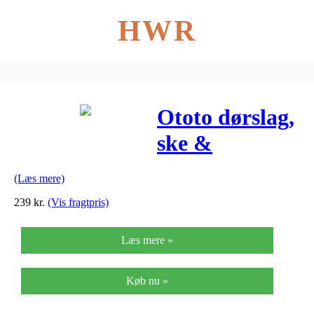
HWR
Ototo dørslag,
ske &
suppeske
(Læs mere)
239
kr.
(Vis fragtpris)
Læs mere »
Køb nu »