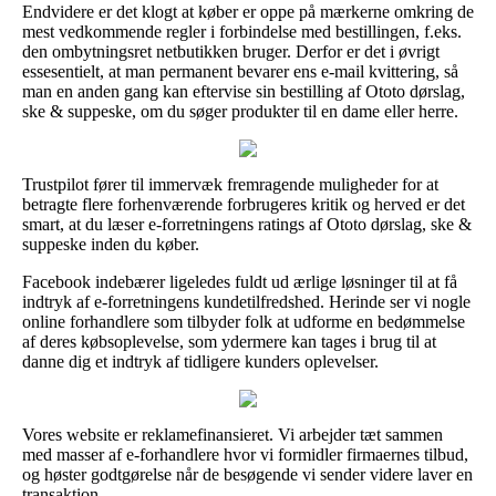
Endvidere er det klogt at køber er oppe på mærkerne omkring de
mest vedkommende regler i forbindelse med bestillingen, f.eks.
den ombytningsret netbutikken bruger. Derfor er det i øvrigt
essesentielt, at man permanent bevarer ens e-mail kvittering, så
man en anden gang kan eftervise sin bestilling af Ototo dørslag,
ske & suppeske, om du søger produkter til en dame eller herre.
Trustpilot fører til immervæk fremragende muligheder for at
betragte flere forhenværende forbrugeres kritik og herved er det
smart, at du læser e-forretningens ratings af Ototo dørslag, ske &
suppeske inden du køber.
Facebook indebærer ligeledes fuldt ud ærlige løsninger til at få
indtryk af e-forretningens kundetilfredshed. Herinde ser vi nogle
online forhandlere som tilbyder folk at udforme en bedømmelse
af deres købsoplevelse, som ydermere kan tages i brug til at
danne dig et indtryk af tidligere kunders oplevelser.
Vores website er reklamefinansieret. Vi arbejder tæt sammen
med masser af e-forhandlere hvor vi formidler firmaernes tilbud,
og høster godtgørelse når de besøgende vi sender videre laver en
transaktion.