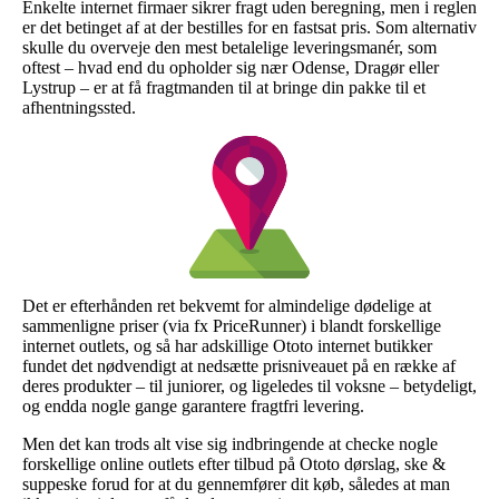
Enkelte internet firmaer sikrer fragt uden beregning, men i reglen
er det betinget af at der bestilles for en fastsat pris. Som alternativ
skulle du overveje den mest betalelige leveringsmanér, som
oftest – hvad end du opholder sig nær Odense, Dragør eller
Lystrup – er at få fragtmanden til at bringe din pakke til et
afhentningssted.
Det er efterhånden ret bekvemt for almindelige dødelige at
sammenligne priser (via fx PriceRunner) i blandt forskellige
internet outlets, og så har adskillige Ototo internet butikker
fundet det nødvendigt at nedsætte prisniveauet på en række af
deres produkter – til juniorer, og ligeledes til voksne – betydeligt,
og endda nogle gange garantere fragtfri levering.
Men det kan trods alt vise sig indbringende at checke nogle
forskellige online outlets efter tilbud på Ototo dørslag, ske &
suppeske forud for at du gennemfører dit køb, således at man