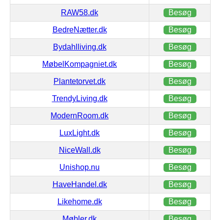
RAW58.dk
Besøg
BedreNætter.dk
Besøg
Bydahlliving.dk
Besøg
MøbelKompagniet.dk
Besøg
Plantetorvet.dk
Besøg
TrendyLiving.dk
Besøg
ModernRoom.dk
Besøg
LuxLight.dk
Besøg
NiceWall.dk
Besøg
Unishop.nu
Besøg
HaveHandel.dk
Besøg
Likehome.dk
Besøg
Møbler.dk
Besøg