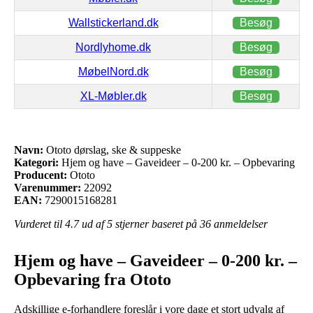
Wallstickerland.dk
Besøg
Nordlyhome.dk
Besøg
MøbelNord.dk
Besøg
XL-Møbler.dk
Besøg
Navn:
Ototo dørslag, ske & suppeske
Kategori:
Hjem og have – Gaveideer – 0-200 kr. – Opbevaring
Producent:
Ototo
Varenummer:
22092
EAN:
7290015168281
Vurderet til
4.7
ud af 5 stjerner baseret på
36
anmeldelser
Hjem og have – Gaveideer – 0-200 kr. –
Opbevaring fra Ototo
Adskillige e-forhandlere foreslår i vore dage et stort udvalg af