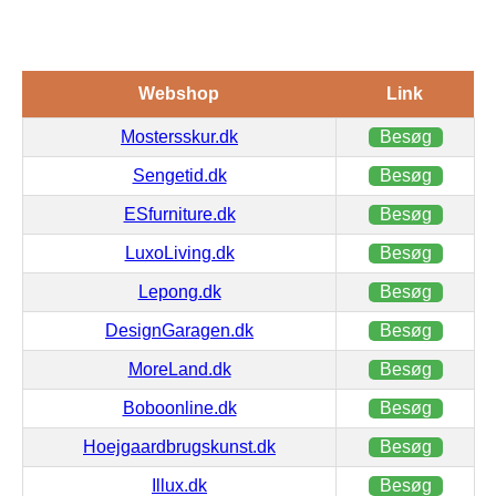
Webshop
Link
Mostersskur.dk
Besøg
Sengetid.dk
Besøg
ESfurniture.dk
Besøg
LuxoLiving.dk
Besøg
Lepong.dk
Besøg
DesignGaragen.dk
Besøg
MoreLand.dk
Besøg
Boboonline.dk
Besøg
Hoejgaardbrugskunst.dk
Besøg
Illux.dk
Besøg