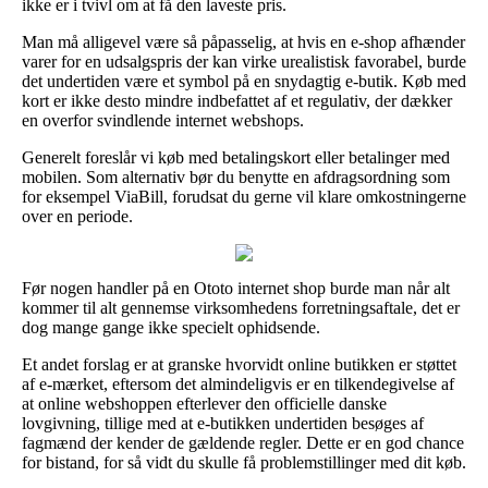
ikke er i tvivl om at få den laveste pris.
Man må alligevel være så påpasselig, at hvis en e-shop afhænder
varer for en udsalgspris der kan virke urealistisk favorabel, burde
det undertiden være et symbol på en snydagtig e-butik. Køb med
kort er ikke desto mindre indbefattet af et regulativ, der dækker
en overfor svindlende internet webshops.
Generelt foreslår vi køb med betalingskort eller betalinger med
mobilen. Som alternativ bør du benytte en afdragsordning som
for eksempel ViaBill, forudsat du gerne vil klare omkostningerne
over en periode.
Før nogen handler på en Ototo internet shop burde man når alt
kommer til alt gennemse virksomhedens forretningsaftale, det er
dog mange gange ikke specielt ophidsende.
Et andet forslag er at granske hvorvidt online butikken er støttet
af e-mærket, eftersom det almindeligvis er en tilkendegivelse af
at online webshoppen efterlever den officielle danske
lovgivning, tillige med at e-butikken undertiden besøges af
fagmænd der kender de gældende regler. Dette er en god chance
for bistand, for så vidt du skulle få problemstillinger med dit køb.