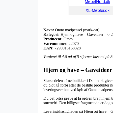
MøbelNord.dk
XL-Møbler.dk
Navn:
Ototo madpensel (mark-eat)
Kategori:
Hjem og have – Gaveideer – 0-20
Producent:
Ototo
Varenummer:
22070
EAN:
7290015168328
Vurderet til
4.6
ud af 5 stjerner baseret på
3
Hjem og have – Gaveideer –
Størstedelen af netbutikker i Danmark giver 
du blot gå forbi efter de bestilte produkter
leveringsversion ved køb af Ototo madpense
Du bør også prøve at få ordren bragt hjem til
smertefri. Den billigste fragtmetode er dog 
Leveringshastigheden på Hjem og have – Gave