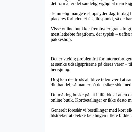
det formål er det sandelig vigtigt at man k
Temmelig mange e-shops yder dag-til-dag fr
placeres forinden et fast tidspunkt, så de ha
Visse online butikker frembyder gratis fragt
mest letkøbte fragtform, der typisk – uafhæn
pakkeshop.
Det er vældig problemfrit for internetbruger
at sænke udsalgspriserne på deres varer – ti
beregning.
Dog kan det trods alt blive tiden værd at s
din handel, så man er på den sikre side med
Du må dog huske på, at i tilfælde af at en o
online butik. Kortbetalinger er ikke desto m
Generelt foreslår vi bestillinger med kort el
tilstræber at dække betalingen i flere bidder.