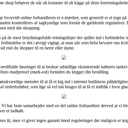
e shop behøver de når alt kommer til alt kigge på dens forretningsbetin
 hvorvidt online forhandleren er e-mærket, som generelt er et tegn på 
l anden kontrolleres af sagkyndige som forstår de gældende regulativer. 
essen med din shopping.
å de mest betydningsfulde retningslinjer der spiller ind i forbindelse 
rbindelse er det i øvrigt vigtigt, at man når som helst bevarer ens kvi
d end du shopper til en herre eller dame.
rdifulde løsninger til at beskue adskillige eksisterende køberes tanker 
Ototo madpensel (mark-eat) forinden du lægger din bestilling.
nskværdige metoder til at få et kig ind i internet butikkens pålidelighe
af ordreforløbet, som lige så vel må bruges til at få et indblik i hvor gl
Vi har faste samarbejder med en del online forhandlere derved at vi fre
aver et indkøb.
s tit, men vi giver ingen garanti imod reguleringer der muligvis er im