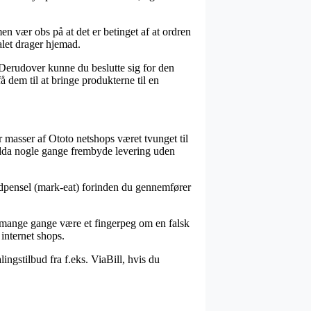
 vær obs på at det er betinget af at ordren
nalet drager hjemad.
. Derudover kunne du beslutte sig for den
 dem til at bringe produkterne til en
r masser af Ototo netshops været tvunget til
 endda nogle gange frembyde levering uden
madpensel (mark-eat) forinden du gennemfører
et mange gange være et fingerpeg om en falsk
 internet shops.
ingstilbud fra f.eks. ViaBill, hvis du