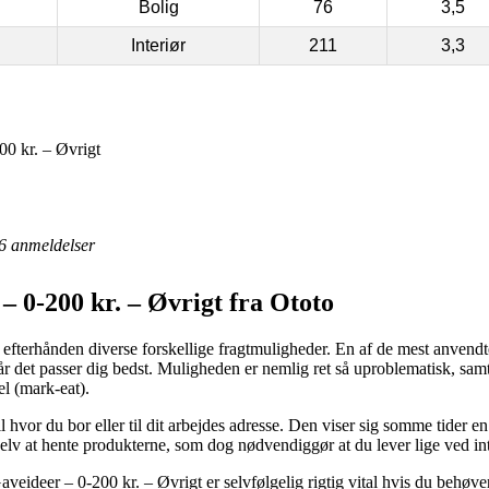
Bolig
76
3,5
Interiør
211
3,3
0 kr. – Øvrigt
6
anmeldelser
 0-200 kr. – Øvrigt fra Ototo
efterhånden diverse forskellige fragtmuligheder. En af de mest anvendte 
 når det passer dig bedst. Muligheden er nemlig ret så uproblematisk, sam
l (mark-eat).
 hvor du bor eller til dit arbejdes adresse. Den viser sig somme tider en t
selv at hente produkterne, som dog nødvendiggør at du lever lige ved int
ideer – 0-200 kr. – Øvrigt er selvfølgelig rigtig vital hvis du behøve