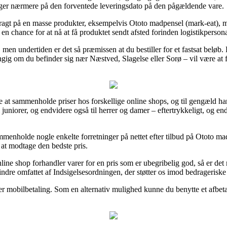
igger nærmere på den forventede leveringsdato på den pågældende vare.
agt på en masse produkter, eksempelvis Ototo madpensel (mark-eat), men
r en chance for at nå at få produktet sendt afsted forinden logistikperso
, men undertiden er det så præmissen at du bestiller for et fastsat beløb
gig om du befinder sig nær Næstved, Slagelse eller Sorø – vil være at få
e at sammenholde priser hos forskellige online shops, og til gengæld ha
l juniorer, og endvidere også til herrer og damer – eftertrykkeligt, og
ammenholde nogle enkelte forretninger på nettet efter tilbud på Ototo 
 at modtage den bedste pris.
nline shop forhandler varer for en pris som er ubegribelig god, så er d
indre omfattet af Indsigelsesordningen, der støtter os imod bedrageriske
ler mobilbetaling. Som en alternativ mulighed kunne du benytte et afbetal