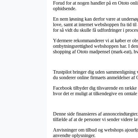
Forud for at nogen handler på en Ototo onlin
ophidsende.
En nem løsning kan derfor være at undersøge
love, samt at internet webshoppen fra tid ti
for så vidt du skulle få udfordringer i proc
Ydermere rekommanderer vi at køber er obs p
ombytningsrettighed webshoppen har. I den fo
shopping af Ototo madpensel (mark-eat), hva
Trustpilot bringer dig uden sammenligning væ
du sonderer online firmaets anmeldelser af 
Facebook tilbyder dig tilsvarende en række ø
hvor det er muligt at tilkendegive en omtale 
Denne side finansieres af annonceindtægter. 
tilfælde af at de personer vi sender videre l
Anvisninger om tilbud og webshops ajourføre
anvendte oplysninger.