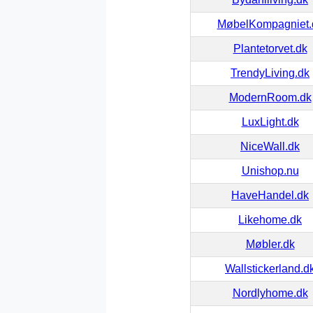
MøbelKompagniet.
Plantetorvet.dk
TrendyLiving.dk
ModernRoom.dk
LuxLight.dk
NiceWall.dk
Unishop.nu
HaveHandel.dk
Likehome.dk
Møbler.dk
Wallstickerland.d
Nordlyhome.dk