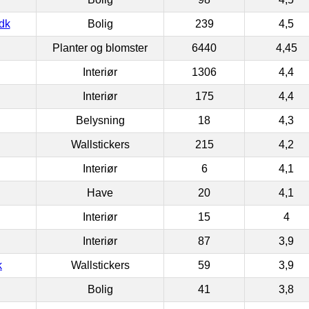
dk
Bolig
239
4,5
Planter og blomster
6440
4,45
Interiør
1306
4,4
Interiør
175
4,4
Belysning
18
4,3
Wallstickers
215
4,2
Interiør
6
4,1
Have
20
4,1
Interiør
15
4
Interiør
87
3,9
k
Wallstickers
59
3,9
Bolig
41
3,8