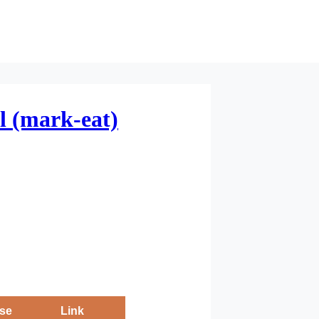
l (mark-eat)
se
Link