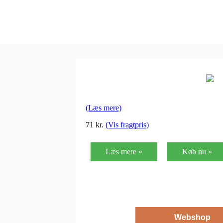
(Læs mere)
71
kr.
(Vis fragtpris)
Læs mere »
Køb nu »
Webshop