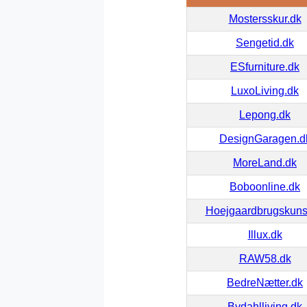
Mostersskur.dk
Sengetid.dk
ESfurniture.dk
LuxoLiving.dk
Lepong.dk
DesignGaragen.d
MoreLand.dk
Boboonline.dk
Hoejgaardbrugskuns
Illux.dk
RAW58.dk
BedreNætter.dk
Bydahlliving.dk