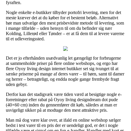
fyraften.
Nogle enkelte e-butikker tilbyder portofri levering, men for det
meste kræver det at du køber for et bestemt beløb. Alternativt
bør man udvælge den mest prisbevidste metode til levering, som
i mange tilfælde – uden hensyn til om du befinder sig nær
Kolding, Lillerød eller Tønder – er at få dem til at levere varerne
til et udleveringssted.
Det er jo efterhånden usædvanlig let gængeligt for forbrugerne
at sammenholde priser på flere online webshops, og ergo har
flere Oyoy living design internet butikker set sig tvunget til at
sænke priserne på mange af deres varer – til børn, samt til damer
og herrer – betragteligt, og endda nogle gange frembyde fragt
uden gebyr.
Derfor kan det stadigvæk være tiden værd at besigtige nogle e-
forretninger efter rabat på Oyoy living designdream dot pude
(40×60 cm) inden du gennemfører dit køb, således at man er
usvigeligt sikker på at modtage den mest attraktive pris.
Man må dog være klar over, at ifald en online webshop sælger
bedst i test varer til en pris der er uendeligt god, er det i nogle
tilfælde være et signal om en fup e-handler. Handler med kort er