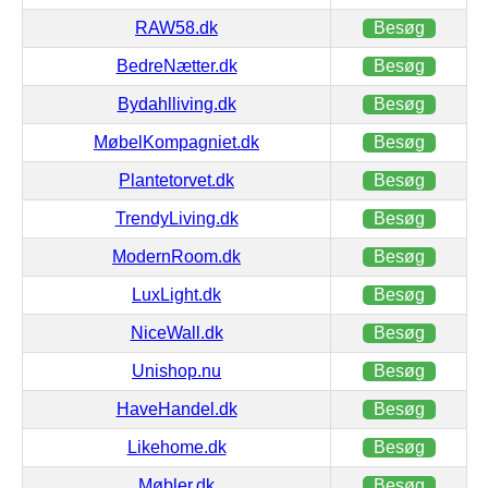
RAW58.dk
Besøg
BedreNætter.dk
Besøg
Bydahlliving.dk
Besøg
MøbelKompagniet.dk
Besøg
Plantetorvet.dk
Besøg
TrendyLiving.dk
Besøg
ModernRoom.dk
Besøg
LuxLight.dk
Besøg
NiceWall.dk
Besøg
Unishop.nu
Besøg
HaveHandel.dk
Besøg
Likehome.dk
Besøg
Møbler.dk
Besøg