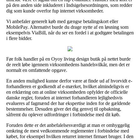
på den anden side inkluderet i Indsigelsesordningen, som redder
dig som kunde overfor fup internet virksomheder.
Vi anbefaler generelt køb med gængse betalingskort eller
MobilePay. Alternativt burde du drage nytte af en løsning som
eksempelvis ViaBill, når du ser en fordel i at godtgøre betalingen
i flere bidder.
Før folk handler på en Oyoy living design butik på nettet burde
de reelt løbe igennem virksomhedens handelsvilkår, men det er
normalt en omfattende opgave.
En anden mulighed kunne derfor være at finde ud af hvorvidt e-
forhandleren er godkendt af e-mærket, hvilket almindeligvis er
en erklæring om at online virksomheden opfylder de officielle
danske regler, foruden at internet forhandleren lejlighedsvis
evalueres af fagmænd der har ekspertise inden for de gældende
bestemmelser. Desuden giver det dig genvej til opbakning,
såfremt du oplever udfordringer i forbindelse med dit køb.
Foruden dette er det anbefalelsesværdigt at man er omhyggelig
omkring de mest vedkommende reglementer i forbindelse med
købet, for eksempel hvilken returret internet firmaet bruger. I den