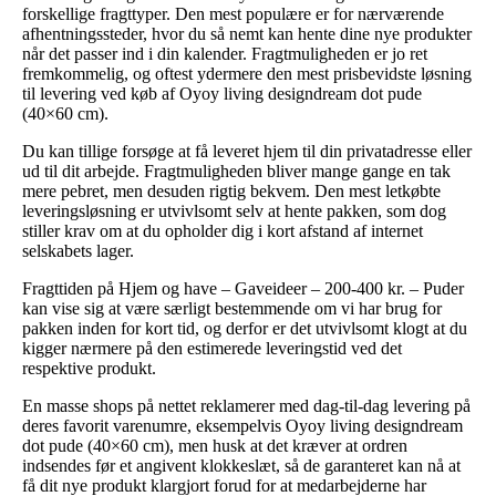
forskellige fragttyper. Den mest populære er for nærværende
afhentningssteder, hvor du så nemt kan hente dine nye produkter
når det passer ind i din kalender. Fragtmuligheden er jo ret
fremkommelig, og oftest ydermere den mest prisbevidste løsning
til levering ved køb af Oyoy living designdream dot pude
(40×60 cm).
Du kan tillige forsøge at få leveret hjem til din privatadresse eller
ud til dit arbejde. Fragtmuligheden bliver mange gange en tak
mere pebret, men desuden rigtig bekvem. Den mest letkøbte
leveringsløsning er utvivlsomt selv at hente pakken, som dog
stiller krav om at du opholder dig i kort afstand af internet
selskabets lager.
Fragttiden på Hjem og have – Gaveideer – 200-400 kr. – Puder
kan vise sig at være særligt bestemmende om vi har brug for
pakken inden for kort tid, og derfor er det utvivlsomt klogt at du
kigger nærmere på den estimerede leveringstid ved det
respektive produkt.
En masse shops på nettet reklamerer med dag-til-dag levering på
deres favorit varenumre, eksempelvis Oyoy living designdream
dot pude (40×60 cm), men husk at det kræver at ordren
indsendes før et angivent klokkeslæt, så de garanteret kan nå at
få dit nye produkt klargjort forud for at medarbejderne har