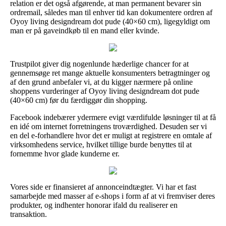
relation er det også afgørende, at man permanent bevarer sin
ordremail, således man til enhver tid kan dokumentere ordren af
Oyoy living designdream dot pude (40×60 cm), ligegyldigt om
man er på gaveindkøb til en mand eller kvinde.
Trustpilot giver dig nogenlunde hæderlige chancer for at
gennemsøge ret mange aktuelle konsumenters betragtninger og
af den grund anbefaler vi, at du kigger nærmere på online
shoppens vurderinger af Oyoy living designdream dot pude
(40×60 cm) før du færdiggør din shopping.
Facebook indebærer ydermere evigt værdifulde løsninger til at få
en idé om internet forretningens troværdighed. Desuden ser vi
en del e-forhandlere hvor det er muligt at registrere en omtale af
virksomhedens service, hvilket tillige burde benyttes til at
fornemme hvor glade kunderne er.
Vores side er finansieret af annonceindtægter. Vi har et fast
samarbejde med masser af e-shops i form af at vi fremviser deres
produkter, og indhenter honorar ifald du realiserer en
transaktion.