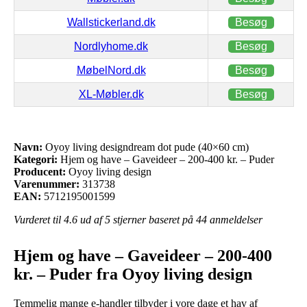
Wallstickerland.dk
Besøg
Nordlyhome.dk
Besøg
MøbelNord.dk
Besøg
XL-Møbler.dk
Besøg
Navn:
Oyoy living designdream dot pude (40×60 cm)
Kategori:
Hjem og have – Gaveideer – 200-400 kr. – Puder
Producent:
Oyoy living design
Varenummer:
313738
EAN:
5712195001599
Vurderet til
4.6
ud af 5 stjerner baseret på
44
anmeldelser
Hjem og have – Gaveideer – 200-400
kr. – Puder fra Oyoy living design
Temmelig mange e-handler tilbyder i vore dage et hav af