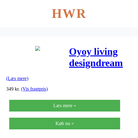
HWR
Oyoy living
designdream
dot pude
(Læs mere)
(40×60 cm)
349
kr.
(Vis fragtpris)
Læs mere »
Køb nu »