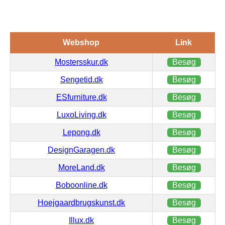
Webshop
Link
Mostersskur.dk
Besøg
Sengetid.dk
Besøg
ESfurniture.dk
Besøg
LuxoLiving.dk
Besøg
Lepong.dk
Besøg
DesignGaragen.dk
Besøg
MoreLand.dk
Besøg
Boboonline.dk
Besøg
Hoejgaardbrugskunst.dk
Besøg
Illux.dk
Besøg