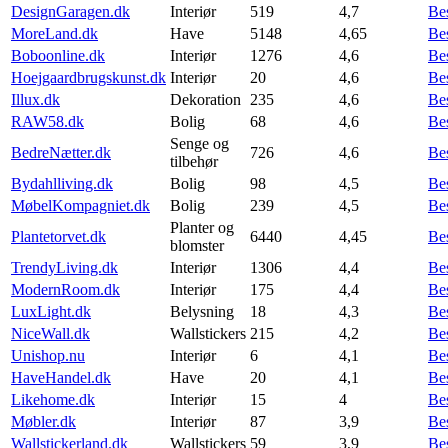
DesignGaragen.dk
Interiør
519
4,7
Be
MoreLand.dk
Have
5148
4,65
Be
Boboonline.dk
Interiør
1276
4,6
Be
Hoejgaardbrugskunst.dk
Interiør
20
4,6
Be
Illux.dk
Dekoration
235
4,6
Be
RAW58.dk
Bolig
68
4,6
Be
Senge og
BedreNætter.dk
726
4,6
Be
tilbehør
Bydahlliving.dk
Bolig
98
4,5
Be
MøbelKompagniet.dk
Bolig
239
4,5
Be
Planter og
Plantetorvet.dk
6440
4,45
Be
blomster
TrendyLiving.dk
Interiør
1306
4,4
Be
ModernRoom.dk
Interiør
175
4,4
Be
LuxLight.dk
Belysning
18
4,3
Be
NiceWall.dk
Wallstickers
215
4,2
Be
Unishop.nu
Interiør
6
4,1
Be
HaveHandel.dk
Have
20
4,1
Be
Likehome.dk
Interiør
15
4
Be
Møbler.dk
Interiør
87
3,9
Be
Wallstickerland.dk
Wallstickers
59
3,9
Be