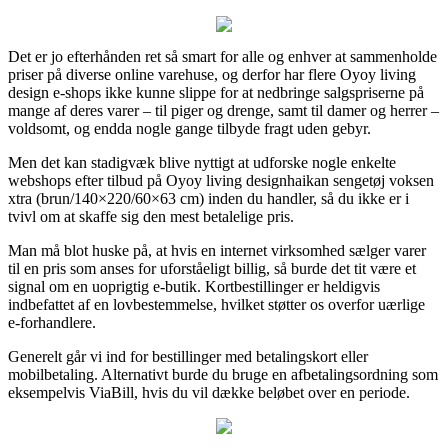
Det er jo efterhånden ret så smart for alle og enhver at sammenholde
priser på diverse online varehuse, og derfor har flere Oyoy living
design e-shops ikke kunne slippe for at nedbringe salgspriserne på
mange af deres varer – til piger og drenge, samt til damer og herrer –
voldsomt, og endda nogle gange tilbyde fragt uden gebyr.
Men det kan stadigvæk blive nyttigt at udforske nogle enkelte
webshops efter tilbud på Oyoy living designhaikan sengetøj voksen
xtra (brun/140×220/60×63 cm) inden du handler, så du ikke er i
tvivl om at skaffe sig den mest betalelige pris.
Man må blot huske på, at hvis en internet virksomhed sælger varer
til en pris som anses for uforståeligt billig, så burde det tit være et
signal om en uoprigtig e-butik. Kortbestillinger er heldigvis
indbefattet af en lovbestemmelse, hvilket støtter os overfor uærlige
e-forhandlere.
Generelt går vi ind for bestillinger med betalingskort eller
mobilbetaling. Alternativt burde du bruge en afbetalingsordning som
eksempelvis ViaBill, hvis du vil dække beløbet over en periode.