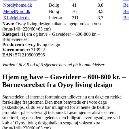
Nordlyhome.dk
Bolig
41
3,8
Be
MøbelNord.dk
Bolig
76
3,5
Be
XL-Møbler.dk
Interiør
211
3,3
Be
Navn:
Oyoy living designhaikan sengetøj voksen xtra
(brun/140×220/60×63 cm)
Kategori:
Hjem og have – Gaveideer – 600-800 kr. –
Børneværelset
Producent:
Oyoy living design
Varenummer:
313922
EAN:
5712195009595
Vurderet til
3.9
ud af 5 stjerner baseret på
8
anmeldelser
Hjem og have – Gaveideer – 600-800 kr. –
Børneværelset fra Oyoy living design
Størstedelen af internet forretninger udlover nu om dage en række
forskellige fragtformer. Den mest benyttede er i vore dage
pakkeshops, så du selv har mulighed for at hente de bestilte
produkter på et selvvalgt tidspunkt. Løsningen er altså ekstremt
smertefri, og desuden ligeledes den billigste leveringsudgave ved
køb af Oyoy living designhaikan sengetøj voksen xtra
(brun/140×220/60×63 cm).