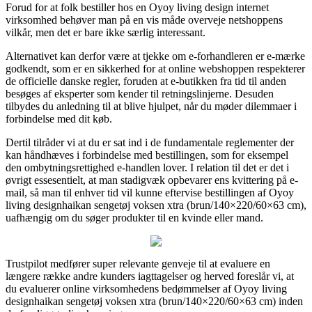
Forud for at folk bestiller hos en Oyoy living design internet
virksomhed behøver man på en vis måde overveje netshoppens
vilkår, men det er bare ikke særlig interessant.
Alternativet kan derfor være at tjekke om e-forhandleren er e-mærke
godkendt, som er en sikkerhed for at online webshoppen respekterer
de officielle danske regler, foruden at e-butikken fra tid til anden
besøges af eksperter som kender til retningslinjerne. Desuden
tilbydes du anledning til at blive hjulpet, når du møder dilemmaer i
forbindelse med dit køb.
Dertil tilråder vi at du er sat ind i de fundamentale reglementer der
kan håndhæves i forbindelse med bestillingen, som for eksempel
den ombytningsrettighed e-handlen lover. I relation til det er det i
øvrigt essesentielt, at man stadigvæk opbevarer ens kvittering på e-
mail, så man til enhver tid vil kunne eftervise bestillingen af Oyoy
living designhaikan sengetøj voksen xtra (brun/140×220/60×63 cm),
uafhængig om du søger produkter til en kvinde eller mand.
Trustpilot medfører super relevante genveje til at evaluere en
længere række andre kunders iagttagelser og herved foreslår vi, at
du evaluerer online virksomhedens bedømmelser af Oyoy living
designhaikan sengetøj voksen xtra (brun/140×220/60×63 cm) inden