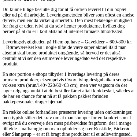
Du kunne tillige beslutte dig for at få ordren leveret til din bopæl
eller ud på dit arbejde. Leveringsmetoden bliver som oftest en anelse
dyrere, men endda virkelig smertefri. Den mest betalelige mulighed
for fragt er uden tvivl at du selv henter produkterne, hvilket dog
beroer på at du er i kort afstand af internet firmaets tilholdssted.
Leveringsdygtigheden på Hjem og have – Gaveideer – 600-800 kr.
– Børneværelset kan i nogle tilfælde være super aktuel ifald man
absolut skal bruge produktet omgående, så herved er det altså
centralt at vi ser den estimerede leveringsdato ved det respektive
produkt.
En stor portion e-shops tilbyder 1 hverdags levering på deres
primære produkter, eksempelvis Oyoy living designhaikan sengetøj
voksen xtra (brun/140×220/60×63 cm), men vær vagtsom da det
tager udgangspunkt i at du bestiller før et aftalt klokkeslæt, således at
de har en chance for at nå at få pakken pakket forinden
pakkepersonalet drager hjemad.
En række online forhandlere præsterer levering uden omkostninger,
men typisk stiller det krav om at man shopper for en konkret sum. I
øvrigt må du overveje den mest prisbevidste fragtform, der i mange
tilfælde – uafhængig om man opholder sig nær Roskilde, Birkerød
eller Slangerup – er at få bragt dine produkter til et udleveringssted.