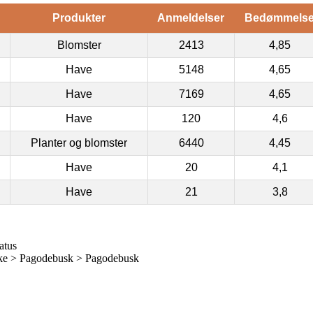
Produkter
Anmeldelser
Bedømmels
Blomster
2413
4,85
Have
5148
4,65
Have
7169
4,65
Have
120
4,6
Planter og blomster
6440
4,45
Have
20
4,1
Have
21
3,8
atus
ke > Pagodebusk > Pagodebusk