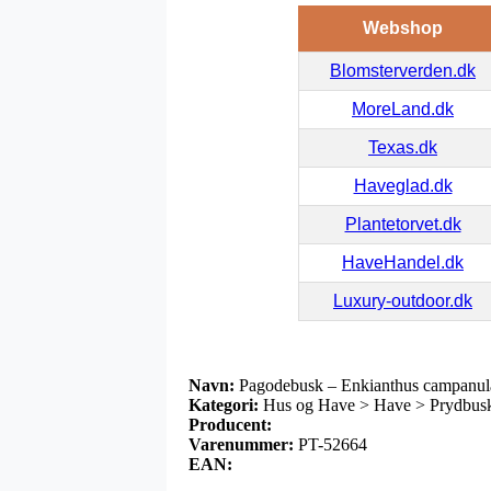
Webshop
Blomsterverden.dk
MoreLand.dk
Texas.dk
Haveglad.dk
Plantetorvet.dk
HaveHandel.dk
Luxury-outdoor.dk
Navn:
Pagodebusk – Enkianthus campanul
Kategori:
Hus og Have > Have > Prydbus
Producent:
Varenummer:
PT-52664
EAN: