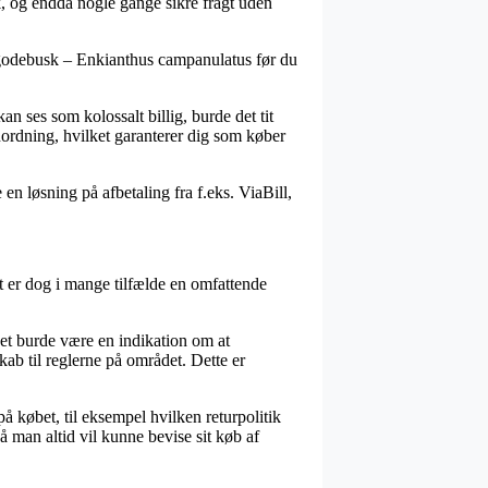
sk, og endda nogle gange sikre fragt uden
Pagodebusk – Enkianthus campanulatus før du
an ses som kolossalt billig, burde det tit
anordning, hvilket garanterer dig som køber
n løsning på afbetaling fra f.eks. ViaBill,
 er dog i mange tilfælde en omfattende
det burde være en indikation om at
ab til reglerne på området. Dette er
 købet, til eksempel hvilken returpolitik
så man altid vil kunne bevise sit køb af