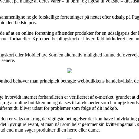
iveauet på mange af deres varer – til børn, og ligeså til voksne – drasti
 sammenligne nogle forskellige forretninger på nettet efter udsalg på 
ente den bedste pris.
de af at en online forretning afhænder produkter for en udsalgspris der k
ternet forhandler. Køb med betalingskort er i hvert fald inkluderet i en 
ingskort eller MobilePay. Som en alternativ mulighed kunne du overveje e
t senere.
omhed behøver man principielt betragte webbutikkens handelsvilkår, det
e hvorvidt internet forhandleren er verificeret af e-mærket, grundet at 
 at online butikken nu og da ses til af eksperter som har nøje kendsk
åfremt du bliver udsat for problemer som følge af dit indkøb.
den er vaks omkring de vigtigste betingelser der kan have indvirkning på
r det i øvrigt relevant, at man når som helst gemmer sin kvitteringsmail, 
 end man søger produkter til en herre eller dame.