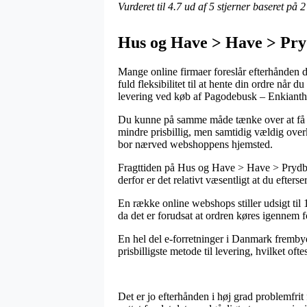
Vurderet til
4.7
ud af 5 stjerner baseret på
2
Hus og Have > Have > Pr
Mange online firmaer foreslår efterhånden di
fuld fleksibilitet til at hente din ordre nå
levering ved køb af Pagodebusk – Enkiant
Du kunne på samme måde tænke over at få pak
mindre prisbillig, men samtidig vældig over
bor nærved webshoppens hjemsted.
Fragttiden på Hus og Have > Have > Prydbu
derfor er det relativt væsentligt at du efters
En række online webshops stiller udsigt ti
da det er forudsat at ordren køres igennem f
En hel del e-forretninger i Danmark frembyde
prisbilligste metode til levering, hvilket of
Det er jo efterhånden i høj grad problemfrit