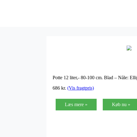
Potte 12 liter,- 80-100 cm. Blad – Nåle: E
686
kr.
(Vis fragtpris)
Læs mere »
Køb nu »