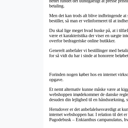
nettet fundet det uundgåeligt at presse prisn
betaling.
Men det kan trods alt blive indbringende at
bestiller, så man er velinformeret til at indh
Du skal lige meget hvad huske på, at i tilfæl
være et karakteristika der viser en uægte in
overfor bedrageriske online butikker.
Generelt anbefaler vi bestillinger med betal
for så vidt du har i sinde at honorere beløbe
Forinden nogen køber hos en internet virks
opgave.
Et nemt alternativ kunne måske være at kigg
webshoppen imødekommer de danske regler, og
desuden din lejlighed til en håndsrækning, s
Herudover er det anbefalelsesværdigt at kun
internet webshoppen har. I relation til det e
Pagodebusk – Enkianthus campanulatus, hvad