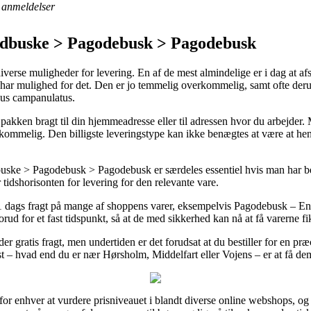
anmeldelser
ydbuske > Pagodebusk > Pagodebusk
verse muligheder for levering. En af de mest almindelige er i dag at afs
r du har mulighed for det. Den er jo temmelig overkommelig, samt ofte de
hus campanulatus.
ken bragt til din hjemmeadresse eller til adressen hvor du arbejder. M
kommelig. Den billigste leveringstype kan ikke benægtes at være at hen
ske > Pagodebusk > Pagodebusk er særdeles essentiel hvis man har b
er tidshorisonten for levering for den relevante vare.
l 1 dags fragt på mange af shoppens varer, eksempelvis Pagodebusk – 
orud for et fast tidspunkt, så at de med sikkerhed kan nå at få varerne f
r gratis fragt, men undertiden er det forudsat at du bestiller for en præ
test – hvad end du er nær Hørsholm, Middelfart eller Vojens – er at få dem 
 for enhver at vurdere prisniveauet i blandt diverse online webshops, og