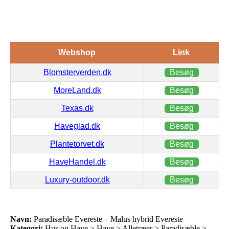
Webshop
Link
Blomsterverden.dk
Besøg
MoreLand.dk
Besøg
Texas.dk
Besøg
Haveglad.dk
Besøg
Plantetorvet.dk
Besøg
HaveHandel.dk
Besøg
Luxury-outdoor.dk
Besøg
Navn:
Paradisæble Evereste – Malus hybrid Evereste
Kategori:
Hus og Have > Have > Alletræer > Paradisæble >