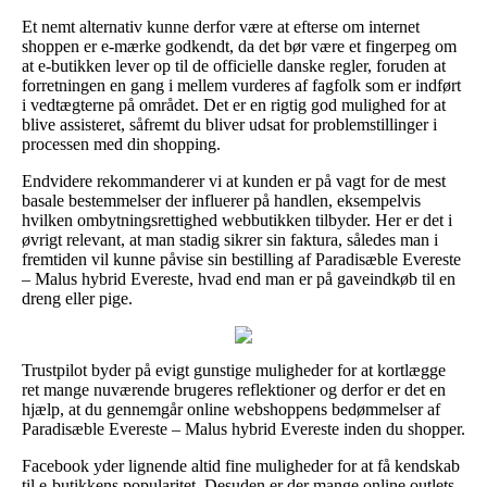
Et nemt alternativ kunne derfor være at efterse om internet
shoppen er e-mærke godkendt, da det bør være et fingerpeg om
at e-butikken lever op til de officielle danske regler, foruden at
forretningen en gang i mellem vurderes af fagfolk som er indført
i vedtægterne på området. Det er en rigtig god mulighed for at
blive assisteret, såfremt du bliver udsat for problemstillinger i
processen med din shopping.
Endvidere rekommanderer vi at kunden er på vagt for de mest
basale bestemmelser der influerer på handlen, eksempelvis
hvilken ombytningsrettighed webbutikken tilbyder. Her er det i
øvrigt relevant, at man stadig sikrer sin faktura, således man i
fremtiden vil kunne påvise sin bestilling af Paradisæble Evereste
– Malus hybrid Evereste, hvad end man er på gaveindkøb til en
dreng eller pige.
Trustpilot byder på evigt gunstige muligheder for at kortlægge
ret mange nuværende brugeres reflektioner og derfor er det en
hjælp, at du gennemgår online webshoppens bedømmelser af
Paradisæble Evereste – Malus hybrid Evereste inden du shopper.
Facebook yder lignende altid fine muligheder for at få kendskab
til e-butikkens popularitet. Desuden er der mange online outlets