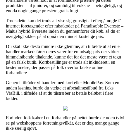
forhandlere været nødt til at formindske priserne på deres
produkter – til juniorer, og samtidig til voksne – betragteligt, og
endda nogle gange præstere gratis fragt.
Trods dette kan det trods alt vise sig gunstigt at eftergå nogle få
internet foretagender efter rabatkoder på Paradisæble Evereste –
Malus hybrid Evereste inden du gennemfører dit køb, så du er
usvigeligt sikker på at opnå den mindst kostelige pris.
Du skal ikke desto mindre ikke glemme, at i tilfælde af at en e-
handler markedsfører deres varer for en udsalgspris der virker
himmelråbende tiltalende, kunne det for det meste være et tegn
på en falsk butik. Kortbestillinger er trods alt inkluderet i en
bestemmelse, der passer på folk overfor falske online
forhandlere.
Generelt tilråder vi handler med kort eller MobilePay. Som en
anden løsning burde du vælge et afbetalingstilbud fra f.eks.
ViaBill, i tilfælde af at du tilstræber at betale beløbet i flere
bidder.
Forinden folk køber i en forhandler på nettet burde de uden tvivl
se på webshoppens forretningsvilkår, det er dog mange gange
ikke særlig sjovt.