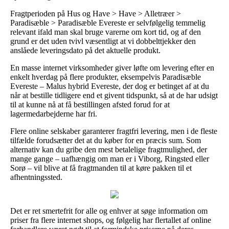
Fragtperioden på Hus og Have > Have > Alletræer >
Paradisæble > Paradisæble Evereste er selvfølgelig temmelig
relevant ifald man skal bruge varerne om kort tid, og af den
grund er det uden tvivl væsentligt at vi dobbelttjekker den
anslåede leveringsdato på det aktuelle produkt.
En masse internet virksomheder giver løfte om levering efter en
enkelt hverdag på flere produkter, eksempelvis Paradisæble
Evereste – Malus hybrid Evereste, der dog er betinget af at du
når at bestille tidligere end et givent tidspunkt, så at de har udsigt
til at kunne nå at få bestillingen afsted forud for at
lagermedarbejderne har fri.
Flere online selskaber garanterer fragtfri levering, men i de fleste
tilfælde forudsætter det at du køber for en præcis sum. Som
alternativ kan du gribe den mest betalelige fragtmulighed, der
mange gange – uafhængig om man er i Viborg, Ringsted eller
Sorø – vil blive at få fragtmanden til at køre pakken til et
afhentningssted.
Det er ret smertefrit for alle og enhver at søge information om
priser fra flere internet shops, og følgelig har flertallet af online