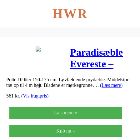
HWR
Paradisæble
Evereste –
Malus hybrid
Potte 10 liter 150-175 cm. Løvfældende prydæble. Middelstort
Evereste
træ op til 4 m højt. Bladene er mørkegrønne….
(Læs mere)
561
kr.
(Vis fragtpris)
Læs mere »
Køb nu »