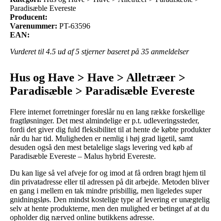
Paradisæble Evereste
Producent:
Varenummer:
PT-63596
EAN:
Vurderet til
4.5
ud af 5 stjerner baseret på
35
anmeldelser
Hus og Have > Have > Alletræer >
Paradisæble > Paradisæble Evereste
Flere internet forretninger foreslår nu en lang række forskellige
fragtløsninger. Det mest almindelige er p.t. udleveringssteder,
fordi det giver dig fuld fleksibilitet til at hente de købte produkter
når du har tid. Muligheden er nemlig i høj grad ligetil, samt
desuden også den mest betalelige slags levering ved køb af
Paradisæble Evereste – Malus hybrid Evereste.
Du kan lige så vel afveje for og imod at få ordren bragt hjem til
din privatadresse eller til adressen på dit arbejde. Metoden bliver
en gang i mellem en tak mindre prisbillig, men ligeledes super
gnidningsløs. Den mindst kostelige type af levering er unægtelig
selv at hente produkterne, men den mulighed er betinget af at du
opholder dig nærved online butikkens adresse.