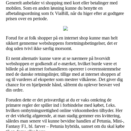
Generelt anbefaler vi shopping med kort eller betalinger med
mobilen. Som en anden løsning kunne du benytte en
afbetalingsordning som fx ViaBill, når du higer efter at godtgøre
prisen over en periode.
Forud for at folk shopper på en internet shop kunne man helt
sikkert gennemse webshoppens forretningsbetingelser, det er
dog uden tvivl ikke særlig morsomt.
Et nemt alternativ kunne være at se nærmere på hvorvidt
webshoppen er godkendt af e-mærket, hvilket burde være et
billede på at internet forhandleren opererer i overensstemmelse
med de danske retningslinjer, tillige med at internet shoppen af
og til vurderes af eksperter som mestrer vilkårene. Det giver dig
chance for en hjælpende hånd, såfremt du oplever besvær ved
din ordre.
Foruden dette er det prisværdigt at du er vaks omkring de
primære regler der spiller ind i forbindelse med købet, f.eks.
hvilken ombytningsrettighed online virksomheden tilbyder. Her
er det virkelig afgørende, at man stadig gemmer ens kvittering,
således man senere vil kunne bevidne handlen af Petunia, Mini-,
Fantasy F1, bl. farver – Petunia hybrida, uanset om du skal købe