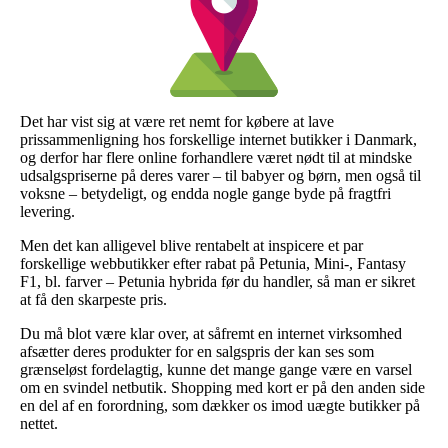
Det har vist sig at være ret nemt for købere at lave
prissammenligning hos forskellige internet butikker i Danmark,
og derfor har flere online forhandlere været nødt til at mindske
udsalgspriserne på deres varer – til babyer og børn, men også til
voksne – betydeligt, og endda nogle gange byde på fragtfri
levering.
Men det kan alligevel blive rentabelt at inspicere et par
forskellige webbutikker efter rabat på Petunia, Mini-, Fantasy
F1, bl. farver – Petunia hybrida før du handler, så man er sikret
at få den skarpeste pris.
Du må blot være klar over, at såfremt en internet virksomhed
afsætter deres produkter for en salgspris der kan ses som
grænseløst fordelagtig, kunne det mange gange være en varsel
om en svindel netbutik. Shopping med kort er på den anden side
en del af en forordning, som dækker os imod uægte butikker på
nettet.