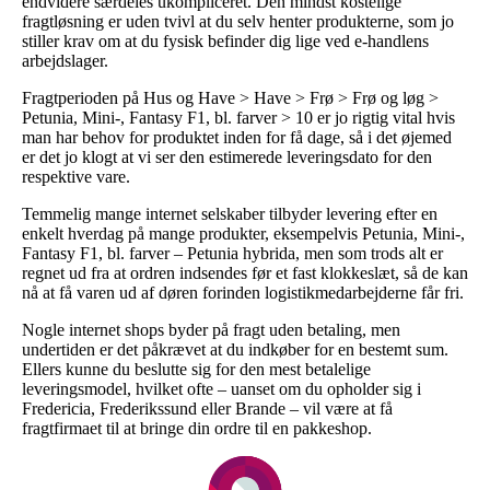
endvidere særdeles ukompliceret. Den mindst kostelige
fragtløsning er uden tvivl at du selv henter produkterne, som jo
stiller krav om at du fysisk befinder dig lige ved e-handlens
arbejdslager.
Fragtperioden på Hus og Have > Have > Frø > Frø og løg >
Petunia, Mini-, Fantasy F1, bl. farver > 10 er jo rigtig vital hvis
man har behov for produktet inden for få dage, så i det øjemed
er det jo klogt at vi ser den estimerede leveringsdato for den
respektive vare.
Temmelig mange internet selskaber tilbyder levering efter en
enkelt hverdag på mange produkter, eksempelvis Petunia, Mini-,
Fantasy F1, bl. farver – Petunia hybrida, men som trods alt er
regnet ud fra at ordren indsendes før et fast klokkeslæt, så de kan
nå at få varen ud af døren forinden logistikmedarbejderne får fri.
Nogle internet shops byder på fragt uden betaling, men
undertiden er det påkrævet at du indkøber for en bestemt sum.
Ellers kunne du beslutte sig for den mest betalelige
leveringsmodel, hvilket ofte – uanset om du opholder sig i
Fredericia, Frederikssund eller Brande – vil være at få
fragtfirmaet til at bringe din ordre til en pakkeshop.