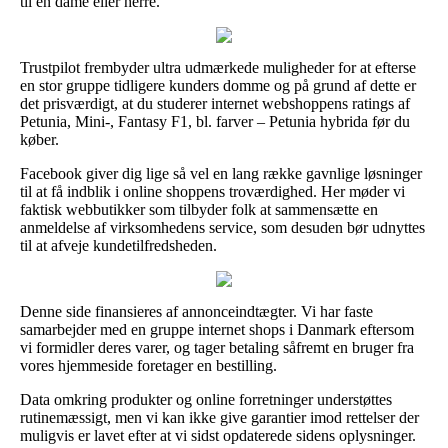
til en dame eller herre.
Trustpilot frembyder ultra udmærkede muligheder for at efterse
en stor gruppe tidligere kunders domme og på grund af dette er
det prisværdigt, at du studerer internet webshoppens ratings af
Petunia, Mini-, Fantasy F1, bl. farver – Petunia hybrida før du
køber.
Facebook giver dig lige så vel en lang række gavnlige løsninger
til at få indblik i online shoppens troværdighed. Her møder vi
faktisk webbutikker som tilbyder folk at sammensætte en
anmeldelse af virksomhedens service, som desuden bør udnyttes
til at afveje kundetilfredsheden.
Denne side finansieres af annonceindtægter. Vi har faste
samarbejder med en gruppe internet shops i Danmark eftersom
vi formidler deres varer, og tager betaling såfremt en bruger fra
vores hjemmeside foretager en bestilling.
Data omkring produkter og online forretninger understøttes
rutinemæssigt, men vi kan ikke give garantier imod rettelser der
muligvis er lavet efter at vi sidst opdaterede sidens oplysninger.