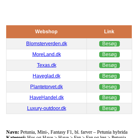
Webshop
Link
Blomsterverden.dk
Besøg
MoreLand.dk
Besøg
Texas.dk
Besøg
Haveglad.dk
Besøg
Plantetorvet.dk
Besøg
HaveHandel.dk
Besøg
Luxury-outdoor.dk
Besøg
Navn:
Petunia, Mini-, Fantasy F1, bl. farver – Petunia hybrida
Kategori:
Hus og Have > Have > Frø > Frø og løg > Petunia,