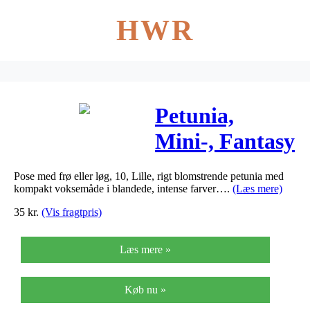
HWR
Petunia,
Mini-, Fantasy
F1, bl. farver –
Pose med frø eller løg, 10, Lille, rigt blomstrende petunia med
Petunia
kompakt voksemåde i blandede, intense farver….
(Læs mere)
hybrida
35
kr.
(Vis fragtpris)
Læs mere »
Køb nu »