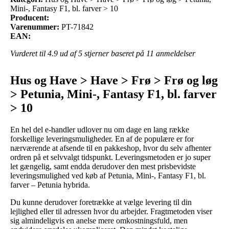
Mini-, Fantasy F1, bl. farver > 10
Producent:
Varenummer:
PT-71842
EAN:
Vurderet til
4.9
ud af 5 stjerner baseret på
11
anmeldelser
Hus og Have > Have > Frø > Frø og løg
> Petunia, Mini-, Fantasy F1, bl. farver
> 10
En hel del e-handler udlover nu om dage en lang række
forskellige leveringsmuligheder. En af de populære er for
nærværende at afsende til en pakkeshop, hvor du selv afhenter
ordren på et selvvalgt tidspunkt. Leveringsmetoden er jo super
let gængelig, samt endda derudover den mest prisbevidste
leveringsmulighed ved køb af Petunia, Mini-, Fantasy F1, bl.
farver – Petunia hybrida.
Du kunne derudover foretrække at vælge levering til din
lejlighed eller til adressen hvor du arbejder. Fragtmetoden viser
sig almindeligvis en anelse mere omkostningsfuld, men