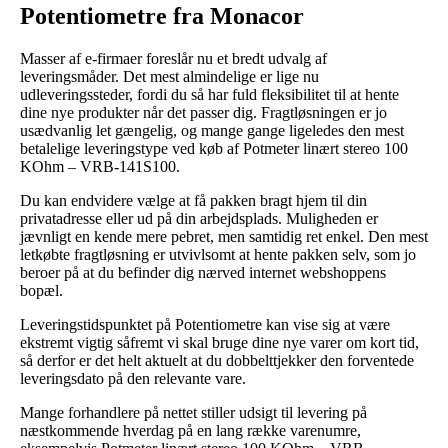
Potentiometre fra Monacor
Masser af e-firmaer foreslår nu et bredt udvalg af
leveringsmåder. Det mest almindelige er lige nu
udleveringssteder, fordi du så har fuld fleksibilitet til at hente
dine nye produkter når det passer dig. Fragtløsningen er jo
usædvanlig let gængelig, og mange gange ligeledes den mest
betalelige leveringstype ved køb af Potmeter linært stereo 100
KOhm – VRB-141S100.
Du kan endvidere vælge at få pakken bragt hjem til din
privatadresse eller ud på din arbejdsplads. Muligheden er
jævnligt en kende mere pebret, men samtidig ret enkel. Den mest
letkøbte fragtløsning er utvivlsomt at hente pakken selv, som jo
beroer på at du befinder dig nærved internet webshoppens
bopæl.
Leveringstidspunktet på Potentiometre kan vise sig at være
ekstremt vigtig såfremt vi skal bruge dine nye varer om kort tid,
så derfor er det helt aktuelt at du dobbelttjekker den forventede
leveringsdato på den relevante vare.
Mange forhandlere på nettet stiller udsigt til levering på
næstkommende hverdag på en lang række varenumre,