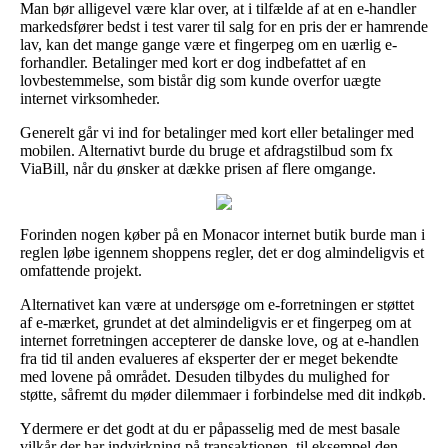
Man bør alligevel være klar over, at i tilfælde af at en e-handler
markedsfører bedst i test varer til salg for en pris der er hamrende
lav, kan det mange gange være et fingerpeg om en uærlig e-
forhandler. Betalinger med kort er dog indbefattet af en
lovbestemmelse, som bistår dig som kunde overfor uægte
internet virksomheder.
Generelt går vi ind for betalinger med kort eller betalinger med
mobilen. Alternativt burde du bruge et afdragstilbud som fx
ViaBill, når du ønsker at dække prisen af flere omgange.
Forinden nogen køber på en Monacor internet butik burde man i
reglen løbe igennem shoppens regler, det er dog almindeligvis et
omfattende projekt.
Alternativet kan være at undersøge om e-forretningen er støttet
af e-mærket, grundet at det almindeligvis er et fingerpeg om at
internet forretningen accepterer de danske love, og at e-handlen
fra tid til anden evalueres af eksperter der er meget bekendte
med lovene på området. Desuden tilbydes du mulighed for
støtte, såfremt du møder dilemmaer i forbindelse med dit indkøb.
Ydermere er det godt at du er påpasselig med de mest basale
vilkår der har indvirkning på transaktionen, til eksempel den