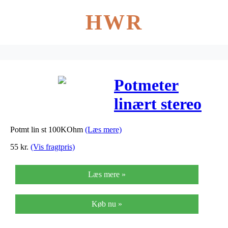
HWR
Potmeter
linært stereo
100 KOhm –
Potmt lin st 100KOhm
(Læs mere)
VRB-141S100
55
kr.
(Vis fragtpris)
Læs mere »
Køb nu »