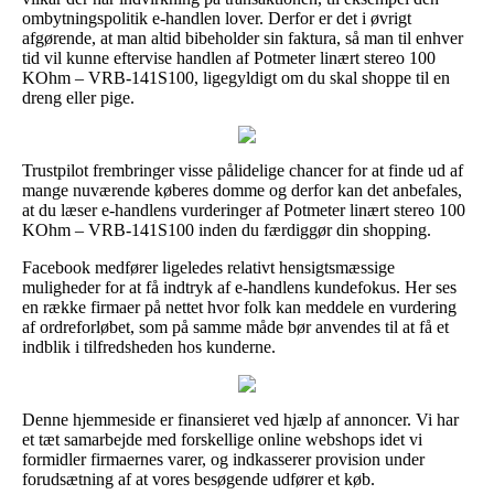
ombytningspolitik e-handlen lover. Derfor er det i øvrigt
afgørende, at man altid bibeholder sin faktura, så man til enhver
tid vil kunne eftervise handlen af Potmeter linært stereo 100
KOhm – VRB-141S100, ligegyldigt om du skal shoppe til en
dreng eller pige.
Trustpilot frembringer visse pålidelige chancer for at finde ud af
mange nuværende køberes domme og derfor kan det anbefales,
at du læser e-handlens vurderinger af Potmeter linært stereo 100
KOhm – VRB-141S100 inden du færdiggør din shopping.
Facebook medfører ligeledes relativt hensigtsmæssige
muligheder for at få indtryk af e-handlens kundefokus. Her ses
en række firmaer på nettet hvor folk kan meddele en vurdering
af ordreforløbet, som på samme måde bør anvendes til at få et
indblik i tilfredsheden hos kunderne.
Denne hjemmeside er finansieret ved hjælp af annoncer. Vi har
et tæt samarbejde med forskellige online webshops idet vi
formidler firmaernes varer, og indkasserer provision under
forudsætning af at vores besøgende udfører et køb.