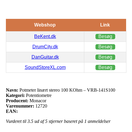
Webshop
Link
BeKent.dk
Besøg
DrumCity.dk
Besøg
DanGuitar.dk
Besøg
SoundStoreXL.com
Besøg
Navn:
Potmeter linært stereo 100 KOhm – VRB-141S100
Kategori:
Potentiometre
Producent:
Monacor
Varenummer:
12720
EAN:
Vurderet til
3.5
ud af 5 stjerner baseret på
1
anmeldelser