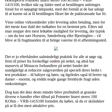
eksempelvis Potmeter linært stereo 100 KOhm – VRB-
141S100, hvilket står og falder med at bestillingen anbringes
forud for et nøjagtigt tidspunkt, med det formål at de har udsigt
til at kunne nå at få bestillingen fikset før de pakkeansatte har fri.
Visse online virksomheder yder levering uden betaling, men for
det meste kun ifald der indkøbes for en bestemt pris. Ellers må
man snuppe den mest letkøbte mulighed for levering, der typisk
– om du bor nær Horsens, Sønderborg eller Bjerringbro – vil
blive at få fragtmanden til at bringe varerne til et afhentningssted.
Det er jo efterhånden ualmindeligt praktisk for alle at søge sig
frem til priser fra forskellige outlets på nettet, og altså har
massevis af Monacor forhandlere på nettet fundet det
uundgåeligt at reducere salgsværdien på specielt deres bedst i
test produkter – til babyer og børn, og ligeledes også til herrer og
damer – enormt, og endda nogle gange frembyde fragt uden
omkostninger.
Dog kan det ikke desto mindre blive profitabelt at granske
diverse e-handler efter tilbud på Potmeter linært stereo 100
KOhm – VRB-141S100 forinden du køber, så du er skråsikker
på at få den mest attraktive pris.