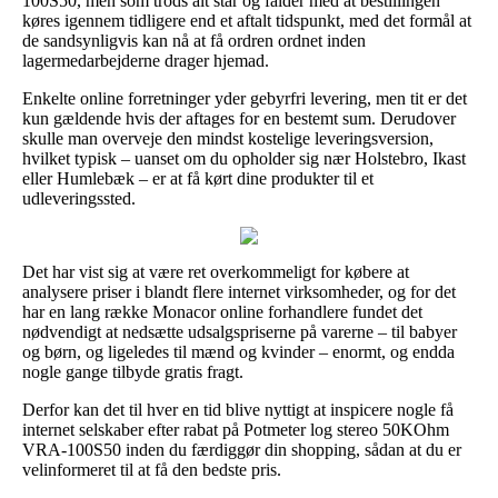
100S50, men som trods alt står og falder med at bestillingen
køres igennem tidligere end et aftalt tidspunkt, med det formål at
de sandsynligvis kan nå at få ordren ordnet inden
lagermedarbejderne drager hjemad.
Enkelte online forretninger yder gebyrfri levering, men tit er det
kun gældende hvis der aftages for en bestemt sum. Derudover
skulle man overveje den mindst kostelige leveringsversion,
hvilket typisk – uanset om du opholder sig nær Holstebro, Ikast
eller Humlebæk – er at få kørt dine produkter til et
udleveringssted.
Det har vist sig at være ret overkommeligt for købere at
analysere priser i blandt flere internet virksomheder, og for det
har en lang række Monacor online forhandlere fundet det
nødvendigt at nedsætte udsalgspriserne på varerne – til babyer
og børn, og ligeledes til mænd og kvinder – enormt, og endda
nogle gange tilbyde gratis fragt.
Derfor kan det til hver en tid blive nyttigt at inspicere nogle få
internet selskaber efter rabat på Potmeter log stereo 50KOhm
VRA-100S50 inden du færdiggør din shopping, sådan at du er
velinformeret til at få den bedste pris.