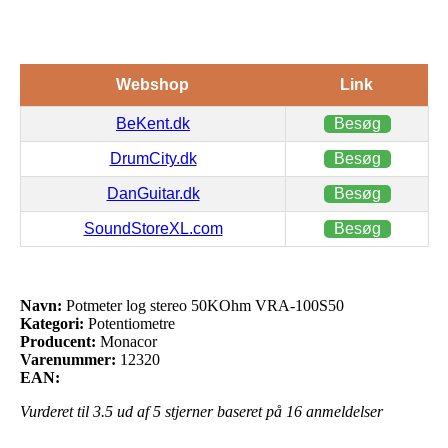
Webshop
Link
BeKent.dk
Besøg
DrumCity.dk
Besøg
DanGuitar.dk
Besøg
SoundStoreXL.com
Besøg
Navn:
Potmeter log stereo 50KOhm VRA-100S50
Kategori:
Potentiometre
Producent:
Monacor
Varenummer:
12320
EAN:
Vurderet til
3.5
ud af 5 stjerner baseret på
16
anmeldelser