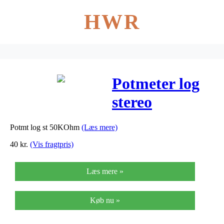
HWR
Potmeter log
stereo
50KOhm
Potmt log st 50KOhm
(Læs mere)
VRA-100S50
40
kr.
(Vis fragtpris)
Læs mere »
Køb nu »