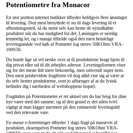
Potentiometre fra Monacor
En stor portion internet butikker tilbyder heldigvis flere løsninger
til levering. Den mest benyttede er nu til dags levering til et
afhentningssted, så du nemt selv kan hente de nyindkøbte
produkter når du har mulighed for det. Løsningen er nemlig
temmelig let, og i mange tilfælde også den mest betalelige
leveringsmåde ved køb af Potmeter log stereo 50KOhm VRA-
100S50.
Du burde lige så vel tænke over at få produkterne bragt hjem til
dig privat eller ud til dit arbejdes adresse. Leveringsformen viser
sig for det meste lidt mere bekostelig, men omvendt super nem.
Den mest prisbevidste fragtform vil dog altid vise sig at være at
du selv henter produkterne, som jo afhænger af at du fysisk
befinder dig i nærheden af webshoppens bopæl.
Fragttiden på Potentiometre er ret aktuel om du har brug for dine
nye varer med det samme, og af den grund er det uden tvivl
vigtigt at man kigger nærmere på den estimerede leveringstid
ved den relevante vare.
En masse e-forretninger tilbyder 1 dags fragt på massevis af
produkter, eksempelvis Potmeter log stereo 50KOhm VRA-