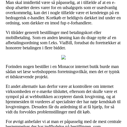
Man skal imidlertid være så påpasselig, at i tilfælde af at en e-
shop afsætter deres varer for en udsalgspris som er usædvanlig
overkommelig, kan det i nogle tilfælde være et kendetegn på en
bedragerisk e-handler. Kortkøb er heldigvis dækket ind under en
ordning, som dækker en imod fup e-forhandlere.
Vi tilråder generelt bestillinger med betalingskort eller
mobilbetaling. Som en anden løsning kan du drage nytte af en
afbetalingsordning som f.eks. ViaBill, forudsat du foretrækker at
honorere betalingen i flere bidder.
Forinden nogen bestiller i en Monacor internet butik burde man
sådan set læse webshoppens forretningsvilkår, men det er typisk
et tidskrævende projekt.
Et andet alternativ kan derfor være at kontrollere om internet
virksomheden er e-mærke tilsluttet, eftersom det skulle være et
sympol på at webbutikken accepterer dansk lovgivning, og at
hjemmesiden tit vurderes af specialister der har nøje kendskab til
lovgivningen. Desuden får du anledning til at få hjælp, for så
vidt du forvoldes problemstillinger med dit køb.
For øvrigt anbefaler vi at man er påpasselig med de mest centrale
bestemmelser der har indflydelse på bestillingen, som