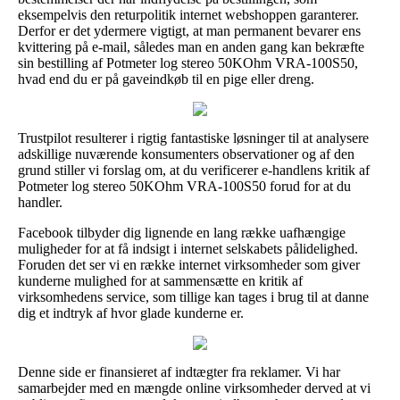
eksempelvis den returpolitik internet webshoppen garanterer.
Derfor er det ydermere vigtigt, at man permanent bevarer ens
kvittering på e-mail, således man en anden gang kan bekræfte
sin bestilling af Potmeter log stereo 50KOhm VRA-100S50,
hvad end du er på gaveindkøb til en pige eller dreng.
Trustpilot resulterer i rigtig fantastiske løsninger til at analysere
adskillige nuværende konsumenters observationer og af den
grund stiller vi forslag om, at du verificerer e-handlens kritik af
Potmeter log stereo 50KOhm VRA-100S50 forud for at du
handler.
Facebook tilbyder dig lignende en lang række uafhængige
muligheder for at få indsigt i internet selskabets pålidelighed.
Foruden det ser vi en række internet virksomheder som giver
kunderne mulighed for at sammensætte en kritik af
virksomhedens service, som tillige kan tages i brug til at danne
dig et indtryk af hvor glade kunderne er.
Denne side er finansieret af indtægter fra reklamer. Vi har
samarbejder med en mængde online virksomheder derved at vi