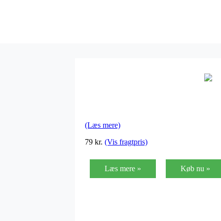
(Læs mere)
79
kr.
(Vis fragtpris)
Læs mere »
Køb nu »