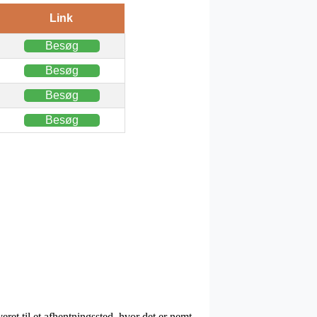
Link
Besøg
Besøg
Besøg
Besøg
ret til et afhentningssted, hvor det er nemt