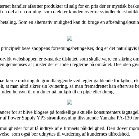
nternet handler afsætter produkter til salg for en pris der er mystisk be
alt en del af en ordning, som dækker kunden overfor svindlende e-butikk
lbetaling. Som en alternativ mulighed kan du bruge en afbetalingsløsning
ncipielt bese shoppens forretningsbetingelser, dog er det naturligvis i
orvidt webshoppen er e-mærke tilsluttet, som skulle være en sikring om 
en gennemses af jurister der er inde i reglerne på området. Desuden giver
 mærkerne omkring de grundlæggende vedtægter gældende for købet, eks
tielt, at man altid sikrer sin kvittering, så man fremadrettet kan eftervis
den hensyn til om du er på indkøb til en pige eller dreng.
ncer for at blive klogere på forskellige aktuelle konsumenters iagttagels
r af Power Supply YP3 strømforsyning tilsvarende Yamaha PA-130 før d
 muligheder for at få indtryk af e-firmaets pålidelighed. Derudover mød
evelse, som også bør udnyttes til vurdering af kundernes tilfredshed.