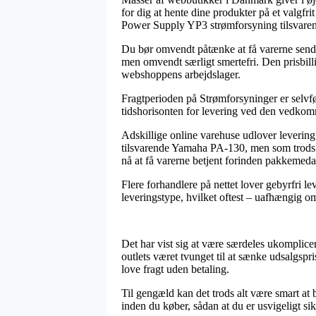
for dig at hente dine produkter på et valgfr
Power Supply YP3 strømforsyning tilsvar
Du bør omvendt påtænke at få varerne sendt ti
men omvendt særligt smertefri. Den prisbill
webshoppens arbejdslager.
Fragtperioden på Strømforsyninger er selvfø
tidshorisonten for levering ved den vedko
Adskillige online varehuse udlover lever
tilsvarende Yamaha PA-130, men som trods al
nå at få varerne betjent forinden pakkemedar
Flere forhandlere på nettet lover gebyrfri l
leveringstype, hvilket oftest – uafhængig o
Det har vist sig at være særdeles ukomplicer
outlets været tvunget til at sænke udsalgspr
love fragt uden betaling.
Til gengæld kan det trods alt være smart at
inden du køber, sådan at du er usvigeligt sik