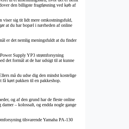
dover den billigste fragtløsning ved køb af
n viser sig tit lidt mere omkostningsfuld,
gør at du har bopæl i nærheden af online
ål er det nemlig meningsfuldt at du finder
s Power Supply YP3 strømforsyning
 det formål at de har udsigt til at kunne
 Ellers må du udse dig den mindst kostelige
t få kørt pakken til en pakkeshop.
heder, og af den grund har de fleste online
 og damer – kolossalt, og endda nogle gange
strømforsyning tilsvarende Yamaha PA-130