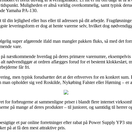
it tidspunkt. Muligheden er altså vældig overkommelig, samt typisk deru
ende Yamaha PA-130.
l din lejlighed eller hus eller til adressen på dit arbejde. Fragtløsninge
igste leveringsform er dog at hente varerne selv, hvilket dog nødvendig
lgelig super afgørende ifald man mangler pakken fluks, så med det form
mmende vare.
ing på næstkommende hverdag på deres primære varenumre, eksempelvi
t nødvendiggør at ordren aflægges forud for et bestemt klokkeslæt, med
bejderne får fri.
evering, men typisk forudsætter det at der erhverves for en konkret sum.
m man opholder sig ved Roskilde, Nykøbing Falster eller Hørning – er a
et for forbrugerne at sammenligne priser i blandt flere internet virksom
iserne på mange af deres produkter – til juniorer, og samtidig til herrer
 besigtige et par online forretninger efter rabat på Power Supply YP3 
ker på at få den mest attraktive pris.