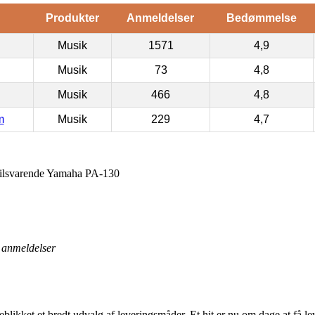
Produkter
Anmeldelser
Bedømmelse
Musik
1571
4,9
Musik
73
4,8
Musik
466
4,8
m
Musik
229
4,7
ilsvarende Yamaha PA-130
anmeldelser
likket et bredt udvalg af leveringsmåder. Et hit er nu om dage at få leve