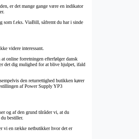
skeden, er det mange gange være en indikator
er.
 som f.eks. ViaBill, såfremt du har i sinde
kke videre interessant.
at online forretningen efterfølger dansk
 det dig mulighed for at blive hjulpet, ifald
empelvis den returrettighed butikken kører
e bestillingen af Power Supply YP3
er og af den grund tilråder vi, at du
u bestiller.
er vi en række netbutikker hvor det er