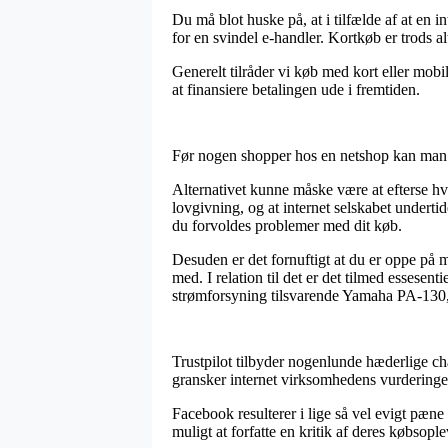
Du må blot huske på, at i tilfælde af at en i
for en svindel e-handler. Kortkøb er trods 
Generelt tilråder vi køb med kort eller mobi
at finansiere betalingen ude i fremtiden.
Før nogen shopper hos en netshop kan man pri
Alternativet kunne måske være at efterse hv
lovgivning, og at internet selskabet undertid
du forvoldes problemer med dit køb.
Desuden er det fornuftigt at du er oppe på
med. I relation til det er det tilmed essesen
strømforsyning tilsvarende Yamaha PA-130, u
Trustpilot tilbyder nogenlunde hæderlige cha
gransker internet virksomhedens vurderinge
Facebook resulterer i lige så vel evigt pæne
muligt at forfatte en kritik af deres købsopl