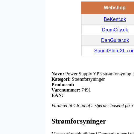
Webshop
BeKent.dk
DrumCity.dk
DanGuitar.dk
SoundStoreXL.co
Navn:
Power Supply YP3 strømforsyning t
Kategori:
Strømforsyninger
Producent:
Varenummer:
7491
EAN:
Vurderet til
4.8
ud af 5 stjerner baseret på
3
Strømforsyninger
Masser af webbutikker i Danmark giver i øjeb