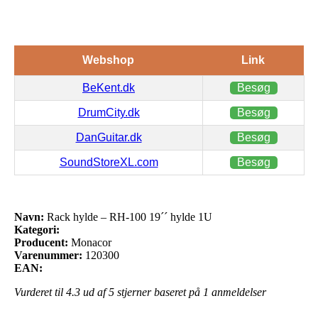
Webshop
Link
BeKent.dk
Besøg
DrumCity.dk
Besøg
DanGuitar.dk
Besøg
SoundStoreXL.com
Besøg
Navn:
Rack hylde – RH-100 19´´ hylde 1U
Kategori:
Producent:
Monacor
Varenummer:
120300
EAN:
Vurderet til
4.3
ud af 5 stjerner baseret på
1
anmeldelser