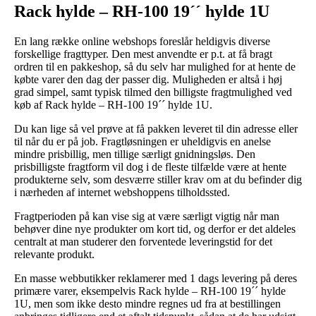
Rack hylde – RH-100 19´´ hylde 1U
En lang række online webshops foreslår heldigvis diverse
forskellige fragttyper. Den mest anvendte er p.t. at få bragt
ordren til en pakkeshop, så du selv har mulighed for at hente de
købte varer den dag der passer dig. Muligheden er altså i høj
grad simpel, samt typisk tilmed den billigste fragtmulighed ved
køb af Rack hylde – RH-100 19´´ hylde 1U.
Du kan lige så vel prøve at få pakken leveret til din adresse eller
til når du er på job. Fragtløsningen er uheldigvis en anelse
mindre prisbillig, men tillige særligt gnidningsløs. Den
prisbilligste fragtform vil dog i de fleste tilfælde være at hente
produkterne selv, som desværre stiller krav om at du befinder dig
i nærheden af internet webshoppens tilholdssted.
Fragtperioden på kan vise sig at være særligt vigtig når man
behøver dine nye produkter om kort tid, og derfor er det aldeles
centralt at man studerer den forventede leveringstid for det
relevante produkt.
En masse webbutikker reklamerer med 1 dags levering på deres
primære varer, eksempelvis Rack hylde – RH-100 19´´ hylde
1U, men som ikke desto mindre regnes ud fra at bestillingen