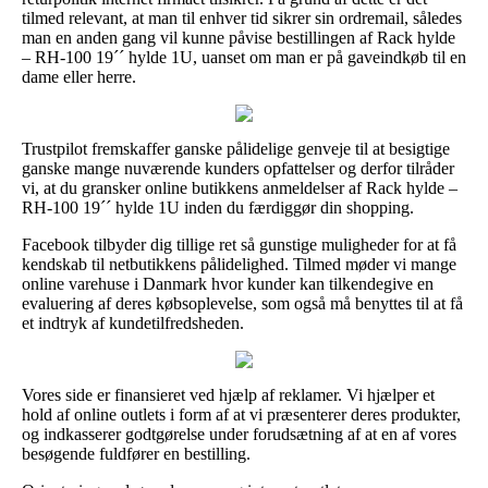
tilmed relevant, at man til enhver tid sikrer sin ordremail, således
man en anden gang vil kunne påvise bestillingen af Rack hylde
– RH-100 19´´ hylde 1U, uanset om man er på gaveindkøb til en
dame eller herre.
Trustpilot fremskaffer ganske pålidelige genveje til at besigtige
ganske mange nuværende kunders opfattelser og derfor tilråder
vi, at du gransker online butikkens anmeldelser af Rack hylde –
RH-100 19´´ hylde 1U inden du færdiggør din shopping.
Facebook tilbyder dig tillige ret så gunstige muligheder for at få
kendskab til netbutikkens pålidelighed. Tilmed møder vi mange
online varehuse i Danmark hvor kunder kan tilkendegive en
evaluering af deres købsoplevelse, som også må benyttes til at få
et indtryk af kundetilfredsheden.
Vores side er finansieret ved hjælp af reklamer. Vi hjælper et
hold af online outlets i form af at vi præsenterer deres produkter,
og indkasserer godtgørelse under forudsætning af at en af vores
besøgende fuldfører en bestilling.