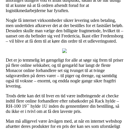
anbringes tidligere end et aftalt tidspunkt, sådan at de har udsigt
til at kunne nå at få ordren afsendt forud for at
logistikmedarbejderne har fyraften.
Nogle få internet virksomheder sikrer levering uden betaling,
men undertiden afkræver det at der bestilles for et fastslået beløb.
Desuden skulle man vælge den billigste fragtmetode, hvilket tit –
uanset om du befinder sig ved Fredericia, Ikast eller Fredensborg
– vil blive at få dem til at køre din ordre til et udleveringssted.
Det er jo temmelig let gængeligt for alle at søge sig frem til priser
på flere online selskaber, og til gengæld har langt de fleste
Monacor online forhandlere set sig tvunget til at tvinge
salgsværdien på deres varer – til piger og drenge, og samtidig
også til voksne – enormt, og endda nogle gange sikre fragtfri
levering.
Trods dette kan det til hver en tid være indbringende at checke
indtil flere online forhandlere efter rabatkoder på Rack hylde –
RH-100 19´´ hylde 1U inden du gennemfører din bestilling, så
du ikke er i tvivl om at få den laveste pris.
Man må alligevel være årvågen med, at når en internet webshop
afsætter deres produkter for en pris der kan ses som uforståeligt