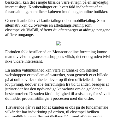
beskeden, kan det i nogle tilfælde være et tegn på en snydagtig
internet shop. Kortbetalinger er i hvert fald indbefattet af en
foranstaltning, som sikrer køberen imod uægte online butikker.
Generelt anbefaler vi kortbetalinger eller mobilbetaling. Som
alternativ kan du overveje en afbetalingsløsning som
eksempelvis ViaBill, såfremt du efterspørger at afdrage pengene
af flere omgange.
Forinden folk bestiller på en Monacor online forretning kunne
man utvivlsomt granske e-shoppens vilkår, det er dog uden tvivl
ikke videre interessant.
En anden valgmulighed kan være at granske om internet
webshoppen er medlem af e-mærket, som generelt er et billede
på at online virksomheden lever op til den officielle danske
lovgivning, udover at e-forretningen fra tid til anden besøges af
jurister der har den nødvendige knowhow om de gældende
bestemmelser. Desuden får du lejlighed til assistance, for så vidt
du møder problemstillinger i processen med din ordre.
Tilsvarende går vi ind for at kunden er obs på de fundamentale
vilkår der har indvirkning på ordren, til eksempel hvilken
returpolitik internet firmaet tilsikrer. På grund af dette er det