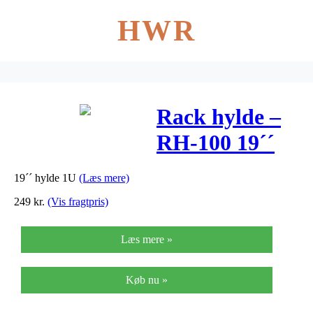
HWR
Rack hylde –
RH-100 19´´
hylde 1U
19´´ hylde 1U
(Læs mere)
249
kr.
(Vis fragtpris)
Læs mere »
Køb nu »