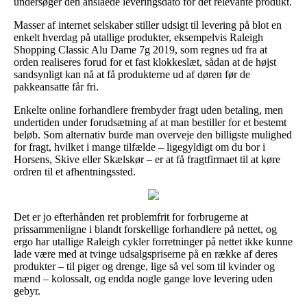
undersøger den anslåede leveringsdato for det relevante produkt.
Masser af internet selskaber stiller udsigt til levering på blot en
enkelt hverdag på utallige produkter, eksempelvis Raleigh
Shopping Classic Alu Dame 7g 2019, som regnes ud fra at
orden realiseres forud for et fast klokkeslæt, sådan at de højst
sandsynligt kan nå at få produkterne ud af døren før de
pakkeansatte får fri.
Enkelte online forhandlere frembyder fragt uden betaling, men
undertiden under forudsætning af at man bestiller for et bestemt
beløb. Som alternativ burde man overveje den billigste mulighed
for fragt, hvilket i mange tilfælde – ligegyldigt om du bor i
Horsens, Skive eller Skælskør – er at få fragtfirmaet til at køre
ordren til et afhentningssted.
Det er jo efterhånden ret problemfrit for forbrugerne at
prissammenligne i blandt forskellige forhandlere på nettet, og
ergo har utallige Raleigh cykler forretninger på nettet ikke kunne
lade være med at tvinge udsalgspriserne på en række af deres
produkter – til piger og drenge, lige så vel som til kvinder og
mænd – kolossalt, og endda nogle gange love levering uden
gebyr.