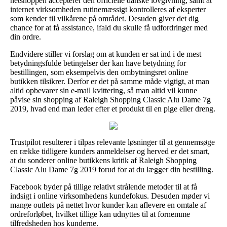
netshoppen accepterer den officielle danske lovgivning, samt at
internet virksomheden rutinemæssigt kontrolleres af eksperter
som kender til vilkårene på området. Desuden giver det dig
chance for at få assistance, ifald du skulle få udfordringer med
din ordre.
Endvidere stiller vi forslag om at kunden er sat ind i de mest
betydningsfulde betingelser der kan have betydning for
bestillingen, som eksempelvis den ombytningsret online
butikken tilsikrer. Derfor er det på samme måde vigtigt, at man
altid opbevarer sin e-mail kvittering, så man altid vil kunne
påvise sin shopping af Raleigh Shopping Classic Alu Dame 7g
2019, hvad end man leder efter et produkt til en pige eller dreng.
Trustpilot resulterer i tilpas relevante løsninger til at gennemsøge
en række tidligere kunders anmeldelser og herved er det smart,
at du sonderer online butikkens kritik af Raleigh Shopping
Classic Alu Dame 7g 2019 forud for at du lægger din bestilling.
Facebook byder på tillige relativt strålende metoder til at få
indsigt i online virksomhedens kundefokus. Desuden møder vi
mange outlets på nettet hvor kunder kan aflevere en omtale af
ordreforløbet, hvilket tillige kan udnyttes til at fornemme
tilfredsheden hos kunderne.