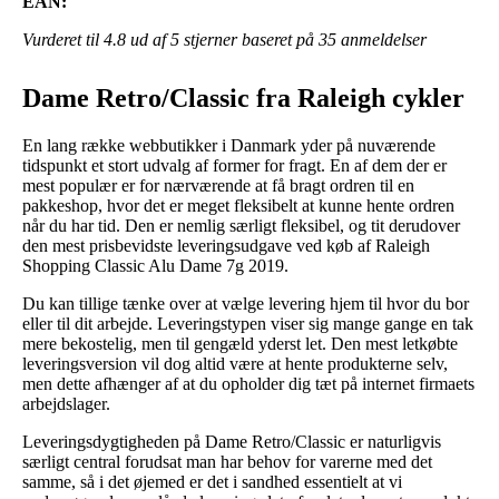
EAN:
Vurderet til
4.8
ud af 5 stjerner baseret på
35
anmeldelser
Dame Retro/Classic fra Raleigh cykler
En lang række webbutikker i Danmark yder på nuværende
tidspunkt et stort udvalg af former for fragt. En af dem der er
mest populær er for nærværende at få bragt ordren til en
pakkeshop, hvor det er meget fleksibelt at kunne hente ordren
når du har tid. Den er nemlig særligt fleksibel, og tit derudover
den mest prisbevidste leveringsudgave ved køb af Raleigh
Shopping Classic Alu Dame 7g 2019.
Du kan tillige tænke over at vælge levering hjem til hvor du bor
eller til dit arbejde. Leveringstypen viser sig mange gange en tak
mere bekostelig, men til gengæld yderst let. Den mest letkøbte
leveringsversion vil dog altid være at hente produkterne selv,
men dette afhænger af at du opholder dig tæt på internet firmaets
arbejdslager.
Leveringsdygtigheden på Dame Retro/Classic er naturligvis
særligt central forudsat man har behov for varerne med det
samme, så i det øjemed er det i sandhed essentielt at vi