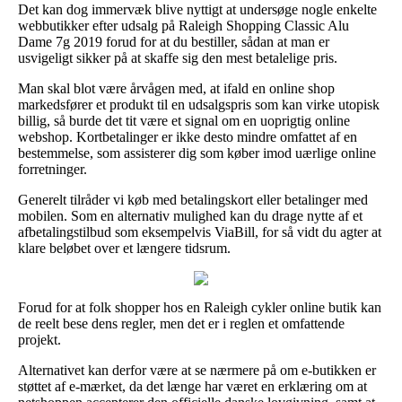
Det kan dog immervæk blive nyttigt at undersøge nogle enkelte
webbutikker efter udsalg på Raleigh Shopping Classic Alu
Dame 7g 2019 forud for at du bestiller, sådan at man er
usvigeligt sikker på at skaffe sig den mest betalelige pris.
Man skal blot være årvågen med, at ifald en online shop
markedsfører et produkt til en udsalgspris som kan virke utopisk
billig, så burde det tit være et signal om en uoprigtig online
webshop. Kortbetalinger er ikke desto mindre omfattet af en
bestemmelse, som assisterer dig som køber imod uærlige online
forretninger.
Generelt tilråder vi køb med betalingskort eller betalinger med
mobilen. Som en alternativ mulighed kan du drage nytte af et
afbetalingstilbud som eksempelvis ViaBill, for så vidt du agter at
klare beløbet over et længere tidsrum.
Forud for at folk shopper hos en Raleigh cykler online butik kan
de reelt bese dens regler, men det er i reglen et omfattende
projekt.
Alternativet kan derfor være at se nærmere på om e-butikken er
støttet af e-mærket, da det længe har været en erklæring om at