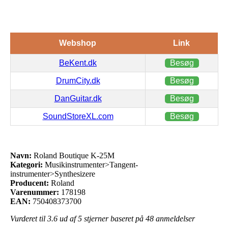
Webshop
Link
BeKent.dk
Besøg
DrumCity.dk
Besøg
DanGuitar.dk
Besøg
SoundStoreXL.com
Besøg
Navn:
Roland Boutique K-25M
Kategori:
Musikinstrumenter>Tangent-
instrumenter>Synthesizere
Producent:
Roland
Varenummer:
178198
EAN:
750408373700
Vurderet til
3.6
ud af 5 stjerner baseret på
48
anmeldelser