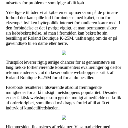
udsættes for problemer som følge af dit køb.
Yderligere tilråder vi at køberen er opmærksom på de primære
forhold der kan spille ind i forbindelse med købet, som for
eksempel hvilken byttepolitik internet forhandleren kører med. I
den forbindelse er det i øvrigt vigtigt, at man permanent sikrer
sin købsbekræftelse, så man i fremtiden kan bekræfte sin
bestilling af Roland Boutique K-25M, uafhængig om du er på
gaveindkøb til en dame eller herre.
Trustpilot leverer rigtig ærlige chancer for at gennemstøve en
lang række forhenværende konsumenters evalueringer og derfor
rekommanderer vi, at du læser online webshoppens kritik af
Roland Boutique K-25M forud for at du bestiller.
Facebook resulterer i tilsvarende absolut fremragende
muligheder for at få indsigt i netshoppens popularitet. Desuden
er der faktisk webshops som gør det muligt at nedfælde en kritik
af ordreforløbet, som tilmed må drages fordel af til at få et
indtryk af kundetilfredsheden.
Hjemmesiden finansieres af reklamer. Vi samarbejder med