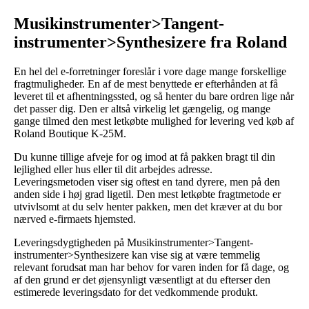
Musikinstrumenter>Tangent-
instrumenter>Synthesizere fra Roland
En hel del e-forretninger foreslår i vore dage mange forskellige
fragtmuligheder. En af de mest benyttede er efterhånden at få
leveret til et afhentningssted, og så henter du bare ordren lige når
det passer dig. Den er altså virkelig let gængelig, og mange
gange tilmed den mest letkøbte mulighed for levering ved køb af
Roland Boutique K-25M.
Du kunne tillige afveje for og imod at få pakken bragt til din
lejlighed eller hus eller til dit arbejdes adresse.
Leveringsmetoden viser sig oftest en tand dyrere, men på den
anden side i høj grad ligetil. Den mest letkøbte fragtmetode er
utvivlsomt at du selv henter pakken, men det kræver at du bor
nærved e-firmaets hjemsted.
Leveringsdygtigheden på Musikinstrumenter>Tangent-
instrumenter>Synthesizere kan vise sig at være temmelig
relevant forudsat man har behov for varen inden for få dage, og
af den grund er det øjensynligt væsentligt at du efterser den
estimerede leveringsdato for det vedkommende produkt.