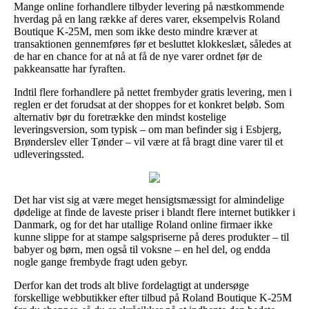
Mange online forhandlere tilbyder levering på næstkommende
hverdag på en lang række af deres varer, eksempelvis Roland
Boutique K-25M, men som ikke desto mindre kræver at
transaktionen gennemføres før et besluttet klokkeslæt, således at
de har en chance for at nå at få de nye varer ordnet før de
pakkeansatte har fyraften.
Indtil flere forhandlere på nettet frembyder gratis levering, men i
reglen er det forudsat at der shoppes for et konkret beløb. Som
alternativ bør du foretrække den mindst kostelige
leveringsversion, som typisk – om man befinder sig i Esbjerg,
Brønderslev eller Tønder – vil være at få bragt dine varer til et
udleveringssted.
Det har vist sig at være meget hensigtsmæssigt for almindelige
dødelige at finde de laveste priser i blandt flere internet butikker i
Danmark, og for det har utallige Roland online firmaer ikke
kunne slippe for at stampe salgspriserne på deres produkter – til
babyer og børn, men også til voksne – en hel del, og endda
nogle gange frembyde fragt uden gebyr.
Derfor kan det trods alt blive fordelagtigt at undersøge
forskellige webbutikker efter tilbud på Roland Boutique K-25M