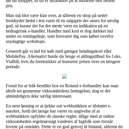
før du shopper, så du er skråsikker på at indhente den bedste
pris.
Man må blot være klar over, at såfremt en shop på nettet
frembyder bedst i test varer til en salgspris der anses for utrolig
god, så kunne det for det meste være en indikation på en
bedragerisk e-handler. Handler med kort er dog dækket ind
under en retningslinje, som forsvarer dig som køber overfor
snydagtige webshops.
Generelt går vi ind for køb med gængse betalingskort eller
MobilePay. Alternativt burde du bruge et afdragstilbud fra f.eks.
ViaBill, hvis du foretrækker at honorere prisen over en længere
periode.
Forud for at folk bestiller hos en Roland e-forhandler kan man
ideelt set gennemse virksomhedens betingelser, dog er det
almindeligvis ikke særlig interessant.
En nem løsning er at tjekke om webbutikken er tilsluttet e-
mærket, fordi det længe har været en angivelse af at
webbutikken opfylder de danske regler, tillige med at online
virksomheden regelmæssigt vurderes af fagfolk som forstår
lovene på området. Dette er en god genvej til bistand, såfremt du