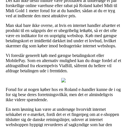
Det kan ikke desto mindre være profitabelt at undersøge et par
forskellige online varehuse efter rabat på Roland kabel Midi til
Midi Gold 1 meter forud for at du handler, sådan at du er tryg
ved at indhente den mest attraktive pris.
Man skal bare ikke overse, at hvis en internet handler afsætter et
produkt til en salgspris der er ubegribelig letkøbt, så er det ofte
være en indikator for en uoprigtig webshop. Køb med gængse
betalingskort er imidlertid dækket ind under et lovbud, hvilket
skærmer dig som køber imod bedrageriske internet webshops.
Vi foreslår generelt køb med gængse betalingskort eller
MobilePay. Som en alternativ mulighed kan du drage fordel af et
afdragstilbud fra eksempelvis ViaBill, såfremt du hellere vil
afdrage betalingen ude i fremtiden.
Forud for at nogen køber hos en Roland e-handler kunne de i og
for sig bese deres forretningsvilkår, men det er almindeligvis
ikke videre spændende.
En nem løsning kan være at undersøge hvorvidt internet
selskabet er e-mærket, fordi det er et fingerpeg om at e-shoppen
tilslutter sig de danske retningslinjer, udover at internet
webshoppen hyppigt revurderes af sagkyndige som har den