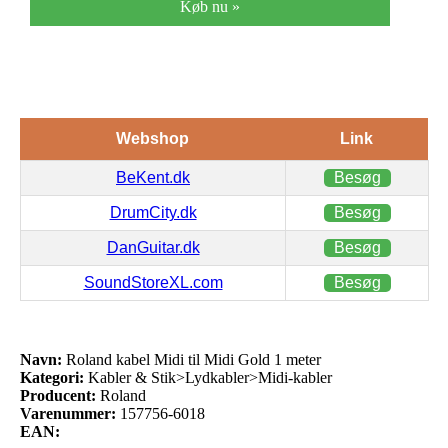
Køb nu »
Webshop
Link
BeKent.dk
Besøg
DrumCity.dk
Besøg
DanGuitar.dk
Besøg
SoundStoreXL.com
Besøg
Navn:
Roland kabel Midi til Midi Gold 1 meter
Kategori:
Kabler & Stik>Lydkabler>Midi-kabler
Producent:
Roland
Varenummer:
157756-6018
EAN: