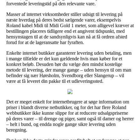
forventede leveringstid på den relevante vare.
Masser af internet virksomheder stiller udsigt til levering på
næste hverdag på deres bedst sælgende varer, eksempelvis
Roland kabel Midi til Midi Gold 1 meter, som alligevel kræver at
bestillingen placeres tidligere end et angivent tidspunkt, med
hensynstagen til at de sandsynligvis kan nå at få ordren afsted
forud for at de lageransatte har fyraften.
Enkelte internet butikker garanterer levering uden betaling, men
i mange tilfælde er det kun gældende hvis man køber for et
konkret beløb. Desuden bør du vælge den mindst kostelige
metode til levering, der mange gange – uden hensyn til om man
befinder sig nær Hørsholm, Svendborg eller Slangerup – vil
være at få leveret din pakke til et udleveringssted.
Det er meget enkelt for internetbrugere at søge information om
priser i blandt diverse netbutikker, og for det har flere Roland
webbutikker ikke kunne slippe for at reducere udsalgspriserne
på deres varer – til drenge og piger, samt også til damer og herrer
– helt i bund, og endda nogle gange sikre levering uden
beregning.