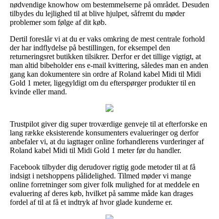
nødvendige knowhow om bestemmelserne på området. Desuden
tilbydes du lejlighed til at blive hjulpet, såfremt du møder
problemer som følge af dit køb.
Dertil foreslår vi at du er vaks omkring de mest centrale forhold
der har indflydelse på bestillingen, for eksempel den
returneringsret butikken tilsikrer. Derfor er det tillige vigtigt, at
man altid bibeholder ens e-mail kvittering, således man en anden
gang kan dokumentere sin ordre af Roland kabel Midi til Midi
Gold 1 meter, ligegyldigt om du efterspørger produkter til en
kvinde eller mand.
Trustpilot giver dig super troværdige genveje til at efterforske en
lang række eksisterende konsumenters evalueringer og derfor
anbefaler vi, at du iagttager online forhandlerens vurderinger af
Roland kabel Midi til Midi Gold 1 meter før du handler.
Facebook tilbyder dig derudover rigtig gode metoder til at få
indsigt i netshoppens pålidelighed. Tilmed møder vi mange
online forretninger som giver folk mulighed for at meddele en
evaluering af deres køb, hvilket på samme måde kan drages
fordel af til at få et indtryk af hvor glade kunderne er.