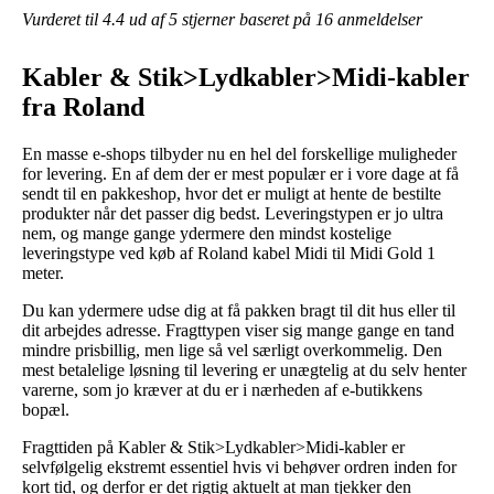
Vurderet til
4.4
ud af 5 stjerner baseret på
16
anmeldelser
Kabler & Stik>Lydkabler>Midi-kabler
fra Roland
En masse e-shops tilbyder nu en hel del forskellige muligheder
for levering. En af dem der er mest populær er i vore dage at få
sendt til en pakkeshop, hvor det er muligt at hente de bestilte
produkter når det passer dig bedst. Leveringstypen er jo ultra
nem, og mange gange ydermere den mindst kostelige
leveringstype ved køb af Roland kabel Midi til Midi Gold 1
meter.
Du kan ydermere udse dig at få pakken bragt til dit hus eller til
dit arbejdes adresse. Fragttypen viser sig mange gange en tand
mindre prisbillig, men lige så vel særligt overkommelig. Den
mest betalelige løsning til levering er unægtelig at du selv henter
varerne, som jo kræver at du er i nærheden af e-butikkens
bopæl.
Fragttiden på Kabler & Stik>Lydkabler>Midi-kabler er
selvfølgelig ekstremt essentiel hvis vi behøver ordren inden for
kort tid, og derfor er det rigtig aktuelt at man tjekker den